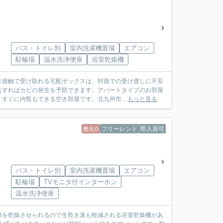
バス・トイレ別
室内洗濯機置場
エアコン
駐輪場
温水洗浄便座
浴室乾燥機
非接触で受け取れる宅配ボックスは、対面での受け渡しに不安
去すればカビの発生を予防できます。アパートタイプのお部屋
すぐに内覧もできる空き部屋です。北九州市...
もっと見る
敷礼0
フリーレント
即入居可
バス・トイレ別
室内洗濯機置場
エアコン
駐輪場
TVモニタ付インターホン
温水洗浄便座
類を乾燥させられるので生乾き臭も軽減される浴室乾燥機があ