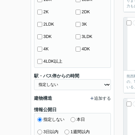
りま
力も
2K
2DK
2LDK
3K
3DK
3LDK
4K
4DK
4LDK以上
駅・バス停からの時間
熊西
の、
いる
建物構造
追加する
情報公開日
指定しない
本日
3日以内
1週間以内