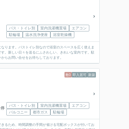
バス・トイレ別
室内洗濯機置場
エアコン
駐輪場
温水洗浄便座
浴室乾燥機
になります。バストイレ別なので浴室のスペースを広く使えま
です。新しい日々を送るにふさわしい、きれいな室内です。駐
ラ
からお問い合せをお待ちしております。
敷0
即入居可
新築
バス・トイレ別
室内洗濯機置場
エアコン
 停
バルコニー
都市ガス
駐輪場
できるため、時間調整の手間が省ける宅配ボックスが付いてお