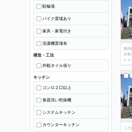
駐輪場
バイク置場あり
家具・家電付き
洗濯機置場有
室内
があ
構造・工法
しょ
外観タイル張り
キッチン
コンロ２口以上
食器洗い乾燥機
システムキッチン
カウンターキッチン
こだ