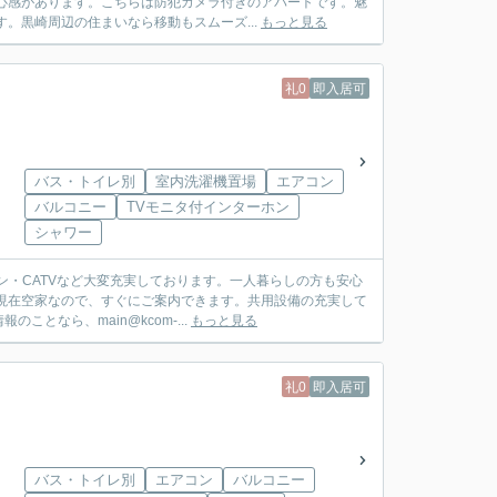
心感があります。こちらは防犯カメラ付きのアパートです。魅
。黒崎周辺の住まいなら移動もスムーズ...
もっと見る
礼0
即入居可
バス・トイレ別
室内洗濯機置場
エアコン
バルコニー
TVモニタ付インターホン
シャワー
ン・CATVなど大変充実しております。一人暮らしの方も安心
現在空家なので、すぐにご案内できます。共用設備の充実して
なら、main@kcom-...
もっと見る
礼0
即入居可
バス・トイレ別
エアコン
バルコニー