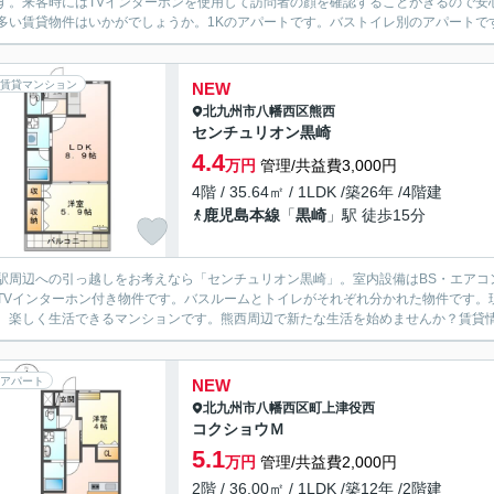
す。来客時にはTVインターホンを使用して訪問者の顔を確認することがきるので安
多い賃貸物件はいかがでしょうか。1Kのアパートです。バストイレ別のアパートです
賃貸マンション
NEW
北九州市八幡西区
熊西
センチュリオン黒崎
4.4
万円
管理/共益費3,000円
4階 / 35.64㎡ / 1LDK /築26年 /4階建
鹿児島本線
「
黒崎
」駅 徒歩15分
駅周辺への引っ越しをお考えなら「センチュリオン黒崎」。室内設備はBS・エアコ
TVインターホン付き物件です。バスルームとトイレがそれぞれ分かれた物件です。
、楽しく生活できるマンションです。熊西周辺で新たな生活を始めませんか？賃貸情報のこと
アパート
NEW
北九州市八幡西区
町上津役西
コクショウＭ
5.1
万円
管理/共益費2,000円
2階 / 36.00㎡ / 1LDK /築12年 /2階建