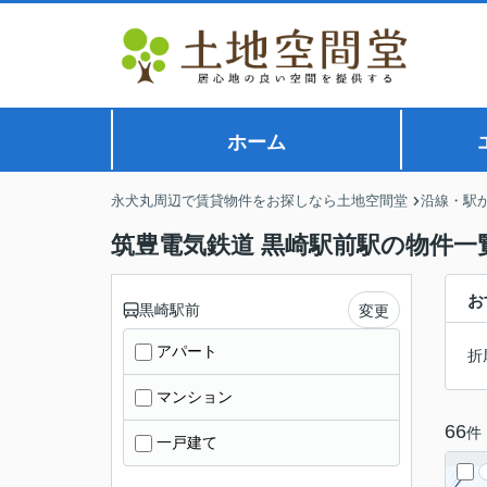
ホーム
永犬丸周辺で賃貸物件をお探しなら土地空間堂
沿線・駅
筑豊電気鉄道 黒崎駅前駅の物件一覧
お
黒崎駅前
変更
アパート
折
マンション
66
件
一戸建て