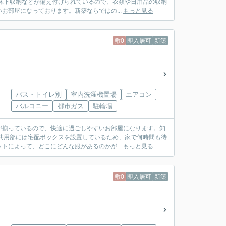
床下収納などが備え付けられているので、衣類や日用品の収納
お部屋になっております。新築ならではの...
もっと見る
敷0
即入居可
新築
バス・トイレ別
室内洗濯機置場
エアコン
バルコニー
都市ガス
駐輪場
が揃っているので、快適に過ごしやすいお部屋になります。知
共用部には宅配ボックスを設置しているため、家で何時間も待
トによって、どこにどんな服があるのかが...
もっと見る
敷0
即入居可
新築