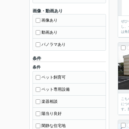
画像・動画あり
画像あり
ぜひ
し、
は角
動画あり
パノラマあり
条件
条件
ペット飼育可
ペット専用設備
こち
楽器相談
につ
す。
陽当り良好
閑静な住宅地