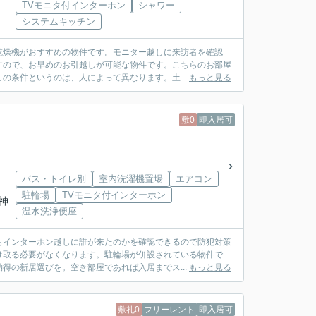
TVモニタ付インターホン
シャワー
システムキッチン
乾燥機がおすすめの物件です。モニター越しに来訪者を確認
すので、お早めのお引越しが可能な物件です。こちらのお部屋
の条件というのは、人によって異なります。土...
もっと見る
敷0
即入居可
バス・トイレ別
室内洗濯機置場
エアコン
駐輪場
TVモニタ付インターホン
所神
温水洗浄便座
もインターホン越しに誰が来たのかを確認できるので防犯対策
け取る必要がなくなります。駐輪場が併設されている物件で
得の新居選びを。空き部屋であれば入居までス...
もっと見る
敷礼0
フリーレント
即入居可