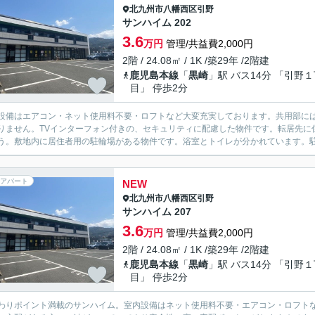
北九州市八幡西区
引野
サンハイム 202
3.6
万円
管理/共益費2,000円
2階 / 24.08㎡ / 1K /築29年 /2階建
鹿児島本線
「
黒崎
」駅 バス14分 「引野
目」 停歩2分
設備はエアコン・ネット使用料不要・ロフトなど大変充実しております。共用部に
りません。TVインターフォン付きの、セキュリティに配慮した物件です。転居先に
う。敷地内に居住者用の駐輪場がある物件です。浴室とトイレが分かれています。駐
アパート
NEW
北九州市八幡西区
引野
サンハイム 207
3.6
万円
管理/共益費2,000円
2階 / 24.08㎡ / 1K /築29年 /2階建
鹿児島本線
「
黒崎
」駅 バス14分 「引野
目」 停歩2分
わりポイント満載のサンハイム。室内設備はネット使用料不要・エアコン・ロフト