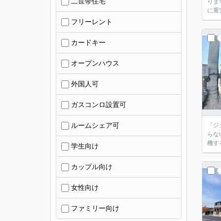
二世帯住宅
りま
に重
フリーレント
カードキー
オープンハウス
外国人可
ガスコンロ設置可
ルームシェア可
「ジ
らな
機す
学生向け
カップル向け
女性向け
ファミリー向け