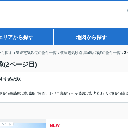
エリアから探す
地図から探す
2
から探す
筑豊電気鉄道の物件一覧
筑豊電気鉄道 黒崎駅前駅の物件一覧
(2ページ目)
すすめの駅
尾駅
/
黒崎駅
/
本城駅
/
遠賀川駅
/
二島駅
/
三ヶ森駅
/
永犬丸駅
/
水巻駅
/
陣
アパート
NEW