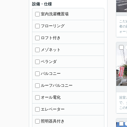
設備・仕様
室内洗濯機置場
こだ
フローリング
者の
ォー
ロフト付き
メゾネット
ベランダ
バルコニー
ルーフバルコニー
オール電化
浴室
で、
この機
エレベーター
照明器具付き