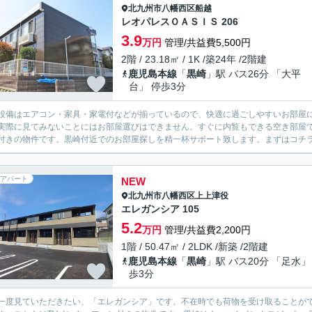
北九州市八幡西区
船越
レオパレスＯＡＳＩＳ 206
3.9
万円
管理/共益費5,500円
2階 / 23.18㎡ / 1K /築24年 /2階建
鹿児島本線
「
黒崎
」駅 バス26分 「大平
台」 停歩3分
設備はエアコン・家具・家電付などが揃っているので、快適に過ごしやすいお部屋
実際に見てみないことにはお部屋選びはできません。すぐに内覧もできる空き部屋
付きの物件です。黒崎付近でのお部屋探しを精一杯サポート致します。まずはコチ
アパート
NEW
北九州市八幡西区
上上津役
エレガンシア 105
5.2
万円
管理/共益費2,200円
1階 / 50.47㎡ / 2LDK /新築 /2階建
鹿児島本線
「
黒崎
」駅 バス20分 「足水」
歩3分
一度見ていただきたい、「エレガンシア」です。不在時でも荷物を受け取ることが