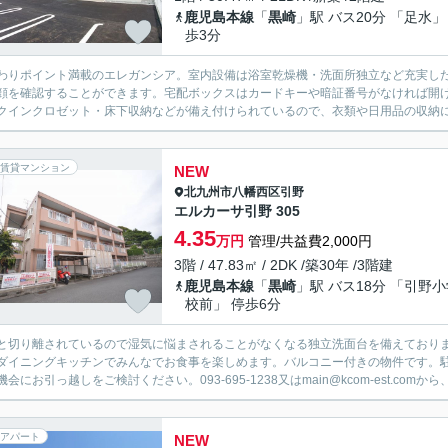
鹿児島本線
「
黒崎
」駅 バス20分 「足水」
歩3分
わりポイント満載のエレガンシア。室内設備は浴室乾燥機・洗面所独立など充実した
顔を確認することができます。宅配ボックスはカードキーや暗証番号がなければ開
クインクロゼット・床下収納などが備え付けられているので、衣類や日用品の収納に
賃貸マンション
NEW
北九州市八幡西区
引野
エルカーサ引野 305
4.35
万円
管理/共益費2,000円
3階 / 47.83㎡ / 2DK /築30年 /3階建
鹿児島本線
「
黒崎
」駅 バス18分 「引野
校前」 停歩6分
と切り離されているので湿気に悩まされることがなくなる独立洗面台を備えておりま
ダイニングキッチンでみんなでお食事を楽しめます。バルコニー付きの物件です。
会にお引っ越しをご検討ください。093-695-1238又はmain@kcom-est.comから
アパート
NEW