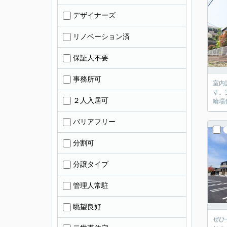
デザイナーズ
リノベーション済
保証人不要
事務所可
室内
す。
２人入居可
輪場
バリアフリー
分割可
分譲タイプ
管理人常駐
眺望良好
ぜひ