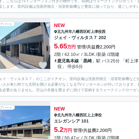
す。こちらはTVインターフォン付きの物件です。収納はウォークインクロゼット・
宝します。室内設備は洗面所独立・浴室乾燥機など豊富に揃っており、過ごしやすい
アパート
NEW
北九州市八幡西区
町上津役西
ジェイ・ヴィルタス７ 202
5.65
万円
管理/共益費2,200円
2階 / 62.10㎡ / 3LDK /新築 /2階建
鹿児島本線
「
黒崎
」駅 バス25分 「町上津
役」 停歩5分
ェイ・ヴィルタス７」のここがイチオシ。室内設備は洗面所独立・浴室乾燥機など
い人が来た時でも玄関を開ける必要がなくなるTVインターホンが付いております。
る必要がありません。沢山の衣服を畳まずに掛けて収納するウォークインクローゼッ
アパート
NEW
北九州市八幡西区
上上津役
エレガンシア 101
5.2
万円
管理/共益費2,200円
1階 / 50.47㎡ / 2LDK /新築 /2階建