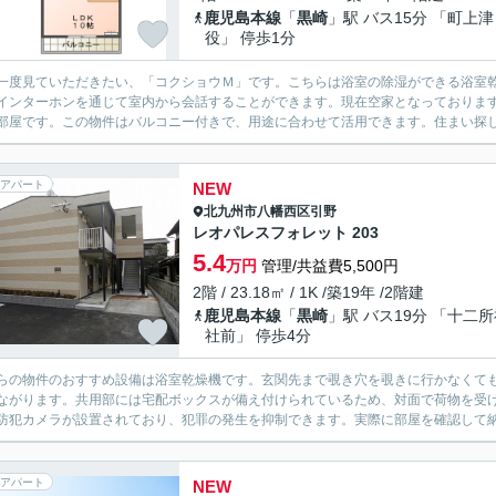
鹿児島本線
「
黒崎
」駅 バス15分 「町上津
役」 停歩1分
一度見ていただきたい、「コクショウＭ」です。こちらは浴室の除湿ができる浴室
インターホンを通じて室内から会話することができます。現在空家となっておりま
部屋です。この物件はバルコニー付きで、用途に合わせて活用できます。住まい探し
アパート
NEW
北九州市八幡西区
引野
レオパレスフォレット 203
5.4
万円
管理/共益費5,500円
2階 / 23.18㎡ / 1K /築19年 /2階建
鹿児島本線
「
黒崎
」駅 バス19分 「十二
社前」 停歩4分
らの物件のおすすめ設備は浴室乾燥機です。玄関先まで覗き穴を覗きに行かなくて
ながります。共用部には宅配ボックスが備え付けられているため、対面で荷物を受
防犯カメラが設置されており、犯罪の発生を抑制できます。実際に部屋を確認して納
アパート
NEW