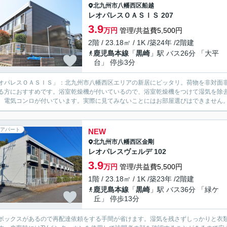
北九州市八幡西区
船越
レオパレスＯＡＳＩＳ 207
3.9
万円
管理/共益費5,500円
2階 / 23.18㎡ / 1K /築24年 /2階建
鹿児島本線
「
黒崎
」駅 バス26分 「大平
台」 停歩3分
オパレスＯＡＳＩＳ」：北九州市八幡西区エリアの新居にピッタリ。荷物を非対面
る方におすすめです。浴室乾燥機が付いているので、浴室乾燥機をつけて湿気を除
。電気コンロが付いています。実際に見てみないことにはお部屋選びはできません。
アパート
NEW
北九州市八幡西区
金剛
レオパレスヴェルデ 102
3.9
万円
管理/共益費5,500円
1階 / 23.18㎡ / 1K /築23年 /2階建
鹿児島本線
「
黒崎
」駅 バス36分 「緑ケ
丘」 停歩13分
ボックスがあるので再配達依頼をする手間が省けます。湿気を残さずしっかりと衣