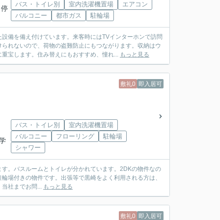
バス・トイレ別
室内洗濯機置場
エアコン
 停
バルコニー
都市ガス
駐輪場
設備を備え付けています。来客時にはTVインターホンで訪問
けられないので、荷物の盗難防止にもつながります。収納はウ
重宝します。住み替えにもおすすめ、憧れ...
もっと見る
敷礼0
即入居可
バス・トイレ別
室内洗濯機置場
バルコニー
フローリング
駐輪場
小学
シャワー
す。バスルームとトイレが分かれています。2DKの物件なの
駐輪場付きの物件です。出張等で黒崎をよく利用される方は、
、当社までお問...
もっと見る
敷礼0
即入居可