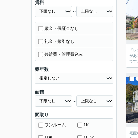
賃料
～
敷金・保証金なし
礼金・敷引なし
「レ
共益費・管理費込み
があ
です
築年数
面積
～
間取り
ワンルーム
1K
宅配
1DK
1LDK