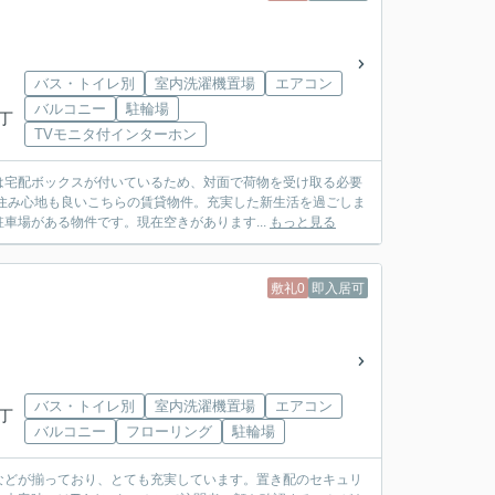
バス・トイレ別
室内洗濯機置場
エアコン
バルコニー
駐輪場
１丁
TVモニタ付インターホン
は宅配ボックスが付いているため、対面で荷物を受け取る必要
住み心地も良いこちらの賃貸物件。充実した新生活を過ごしま
車場がある物件です。現在空きがあります...
もっと見る
敷礼0
即入居可
バス・トイレ別
室内洗濯機置場
エアコン
１丁
バルコニー
フローリング
駐輪場
などが揃っており、とても充実しています。置き配のセキュリ