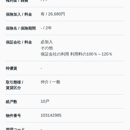
- / -
権利金 / 雑費
有 / 26,680円
保険加入 / 料金
- / 2年
保険名 / 保険期間
必加入
保証会社 / 料金
その他
保証会社の利用 利用料の100％～120％
-
特優賃
仲介 / 一般
取引態様 /
賃貸区分
10戸
総戸数
103142985
物件番号
-
管理コード