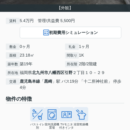
【外観】
5.4万円 管理/共益費 5,500円
賃料
初期費用シミュレーション
0ヶ月
1ヶ月
敷金
礼金
23.18㎡
1K
面積
間取り
築19年
2階/2階建
築年数
所在階
福岡県
北九州市八幡西区
引野
２丁目１０－２９
所在地
鹿児島本線
「
黒崎
」駅 バス19分 「十二所神社前」 停歩
交通
4分
物件の特徴
バストイレ
室内洗濯機
TVモニタ
浴室乾燥機
別
置場
付きインタ