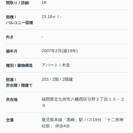
1K
間取り / 詳細
23.18㎡ / -
面積 /
バルコニー面積
-
向き
2007年2月(築19年)
築年月
アパート / 木造
種別 / 建物構造
203 / 2階 / 2階建
部屋 /
所在階 / 階建て
福岡県
北九州市八幡西区
引野
２丁目１０－２
所在地
９
鹿児島本線
「
黒崎
」駅 バス19分 「十二所神
交通
社前」 停歩4分