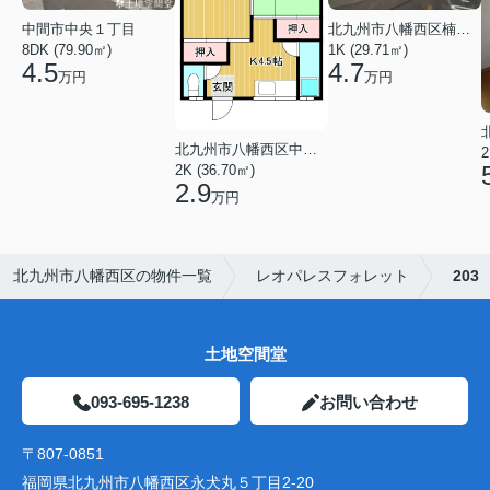
中間市中央１丁目
北九州市八幡西区楠橋下方２丁目
8DK (79.90㎡)
1K (29.71㎡)
4.5
4.7
万円
万円
北九州市八幡西区中の原３丁目
2
2K (36.70㎡)
2.9
万円
北九州市八幡西区の物件一覧
レオパレスフォレット
203
土地空間堂
093-695-1238
お問い合わせ
〒807-0851
福岡県北九州市八幡西区永犬丸５丁目2-20