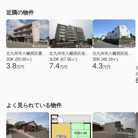
近隣の物件
北九州市八幡西区鷹見台２丁目
北九州市八幡西区若葉３丁目
北九州市八幡西区松寿山１丁目
2DK (50.00㎡)
3LDK (67.06㎡)
3DK (48.19㎡)
3.8
7.4
4.3
万円
万円
万円
2
よく見られている物件