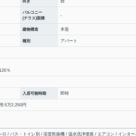
西
向き
バルコニー
-
(テラス)面積
木造
建物構造
アパート
種別
20％
即時
入居可能時期
:5万2,250円
ンロ / バス・トイレ別 / 浴室乾燥機 / 温水洗浄便座 / エアコン / インタ