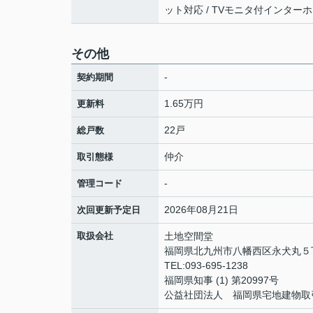
ット対応 / TVモニタ付インター
その他
-
契約期間
1.65万円
更新料
22戸
総戸数
仲介
取引態様
-
管理コード
2026年08月21日
次回更新予定日
取扱会社
土地空間堂
福岡県北九州市八幡西区永犬丸５丁
TEL:093-695-1238
福岡県知事 (1) 第20997号
公益社団法人 福岡県宅地建物取