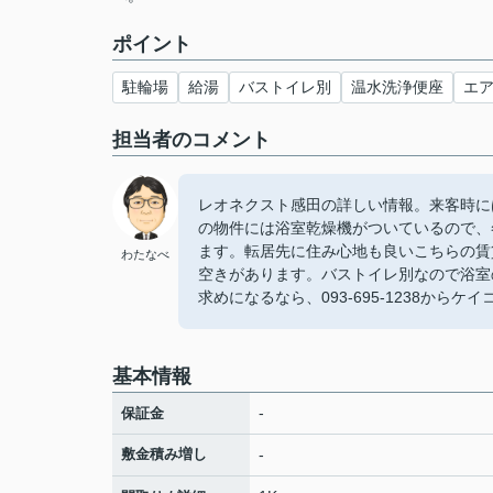
ポイント
駐輪場
給湯
バストイレ別
温水洗浄便座
エ
担当者のコメント
レオネクスト感田の詳しい情報。来客時に
の物件には浴室乾燥機がついているので、
ます。転居先に住み心地も良いこちらの賃
わたなべ
空きがあります。バストイレ別なので浴室
求めになるなら、093-695-1238から
基本情報
-
保証金
敷金積み増し
-