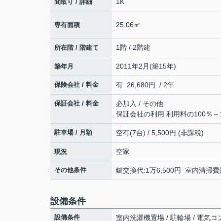
1K
間取り / 詳細
25.06㎡
専有面積
1階 / 2階建
所在階 / 階建て
2011年2月(築15年)
築年月
保険会社 / 料金
有 26,680円 / 2年
保証会社 / 料金
必加入 / その他
保証会社の利用 利用料の100％～1
駐車場 / 月額
空有(7台) / 5,500円 (非課税)
空家
現況
その他条件
鍵交換代:1万6,500円 室内清掃費用
設備条件
設備条件
室内洗濯機置場 / 駐輪場 / 電気コ