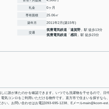
4,500円
管理 / 共益費
0ヶ月
礼金
25.06㎡
専有面積
2011年2月(築15年)
築年月
筑豊電気鉄道
「
遠賀野
」駅 徒歩13分
交通
筑豊電気鉄道
「
感田
」駅 徒歩23分
越しに誰が来たのかを確認できます。いつでも洗濯物を干せるので、日
。電気コンロをご利用いただける物件です。直方市で住まいを探すなら
い合わせはお電話093-695-1238、Eメールmain@kcom-est.