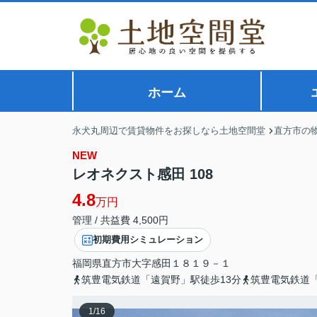
ホーム
永犬丸周辺で賃貸物件をお探しなら土地空間堂
直方市の
NEW
レオネクスト感田 108
4.8
万円
管理 / 共益費 4,500円
初期費用シミュレーション
福岡県
直方市
大字感田
１８１９－１
筑豊電気鉄道「遠賀野」駅徒歩13分
筑豊電気鉄道「
1
/
16