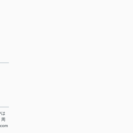
中は
、周
com