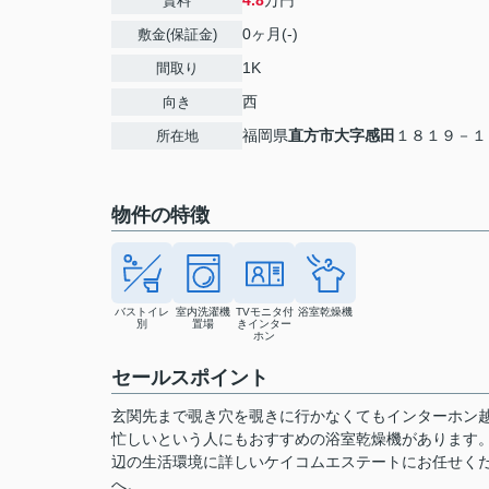
4.8
万円
賃料
0ヶ月(-)
敷金(保証金)
1K
間取り
西
向き
福岡県
直方市
大字感田
１８１９－１
所在地
物件の特徴
バストイレ
室内洗濯機
TVモニタ付
浴室乾燥機
別
置場
きインター
ホン
セールスポイント
玄関先まで覗き穴を覗きに行かなくてもインターホン
忙しいという人にもおすすめの浴室乾燥機があります
辺の生活環境に詳しいケイコムエステートにお任せください。お問
へ。