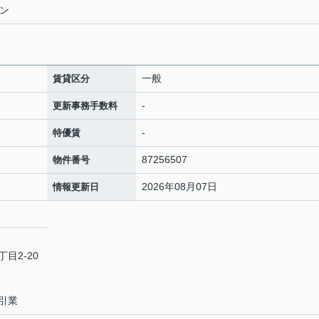
ホン
一般
賃貸区分
-
更新事務手数料
-
特優賃
87256507
物件番号
2026年08月07日
情報更新日
目2-20
引業