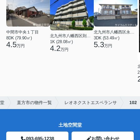
中間市中央１丁目
北九州市八幡西区永犬丸５丁目
北九州市八幡西区則松１丁目
8DK (79.90㎡)
3DK (53.49㎡)
1K (28.08㎡)
4.5
5.3
万円
万円
4.2
万円
2
堂
直方市の物件一覧
レオネクストエスペランサ
102
土地空間堂
093-695-1238
お問い合わせ