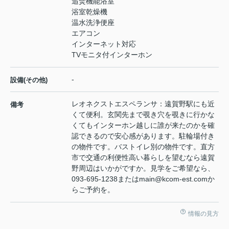
追焚機能浴室
浴室乾燥機
温水洗浄便座
エアコン
インターネット対応
TVモニタ付インターホン
-
設備(その他)
レオネクストエスペランサ：遠賀野駅にも近
備考
くて便利。玄関先まで覗き穴を覗きに行かな
くてもインターホン越しに誰が来たのかを確
認できるので安心感があります。駐輪場付き
の物件です。バストイレ別の物件です。直方
市で交通の利便性高い暮らしを望むなら遠賀
野周辺はいかがですか。見学をご希望なら、
093-695-1238またはmain@kcom-est.comか
らご予約を。
情報の見方