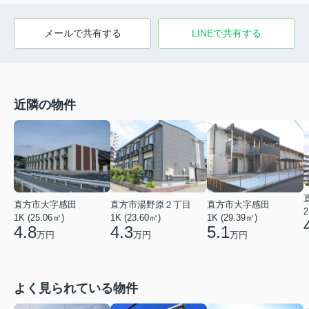
メールで共有する
LINEで共有する
近隣の物件
直方市大字感田
直方市湯野原２丁目
直方市大字感田
2
1K (25.06㎡)
1K (23.60㎡)
1K (29.39㎡)
4.8
4.3
5.1
万円
万円
万円
よく見られている物件