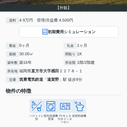
【外観】
4.9万円 管理/共益費 4,500円
賃料
初期費用シミュレーション
0ヶ月
1ヶ月
敷金
礼金
30.00㎡
1K
面積
間取り
築16年
1階/2階建
築年数
所在階
福岡県
直方市
大字感田
２２７８－１
所在地
筑豊電気鉄道
「
遠賀野
」駅 徒歩9分
交通
物件の特徴
バストイレ
室内洗濯機
TVモニタ
浴室乾燥機
別
置場
付きインタ
ーホン