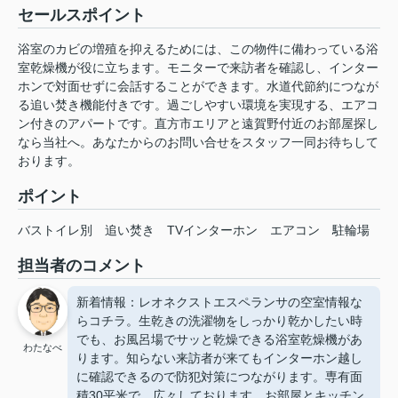
セールスポイント
浴室のカビの増殖を抑えるためには、この物件に備わっている浴
室乾燥機が役に立ちます。モニターで来訪者を確認し、インター
ホンで対面せずに会話することができます。水道代節約につなが
る追い焚き機能付きです。過ごしやすい環境を実現する、エアコ
ン付きのアパートです。直方市エリアと遠賀野付近のお部屋探し
なら当社へ。あなたからのお問い合せをスタッフ一同お待ちして
おります。
ポイント
バストイレ別
追い焚き
TVインターホン
エアコン
駐輪場
担当者のコメント
新着情報：レオネクストエスペランサの空室情報な
らコチラ。生乾きの洗濯物をしっかり乾かしたい時
でも、お風呂場でサッと乾燥できる浴室乾燥機があ
わたなべ
ります。知らない来訪者が来てもインターホン越し
に確認できるので防犯対策につながります。専有面
積30平米で、広々しております。お部屋とキッチン