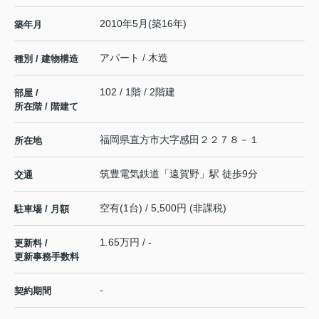
2010年5月(築16年)
築年月
アパート / 木造
種別 / 建物構造
102 / 1階 / 2階建
部屋 /
所在階 / 階建て
福岡県
直方市
大字感田
２２７８－１
所在地
筑豊電気鉄道
「
遠賀野
」駅 徒歩9分
交通
空有(1台) / 5,500円 (非課税)
駐車場 / 月額
1.65万円 / -
更新料 /
更新事務手数料
-
契約期間