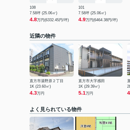
108
101
7.58坪 (25.06㎡)
7.58坪 (25.06㎡)
4.8
4.9
万円(6332.45円/坪)
万円(6464.38円/坪)
近隣の物件
直方市湯野原２丁目
直方市大字感田
1K (23.60㎡)
1K (29.39㎡)
2
4.3
5.1
4
万円
万円
よく見られている物件