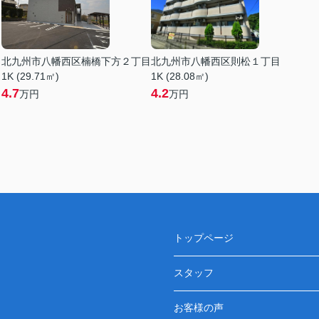
目
北九州市八幡西区楠橋下方２丁目
北九州市八幡西区則松１丁目
1K (29.71㎡)
1K (28.08㎡)
4.7
4.2
万円
万円
トップページ
スタッフ
お客様の声