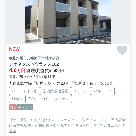
NEW
北九州市八幡西区本城学研台
レオネクストウラノス
102
4.6
万円
管理/共益費5,500円
1階 / 26.37㎡ / 1K /築11年
鹿児島本線「折尾」駅 バス23分 「塩屋３丁目」 停歩6分
バス・トイレ別
室内洗濯機置場
エアコン
バルコニー
駐輪場
TVモニタ付インターホン
敷0
即入居可
ぜひ一度見ていただきたい、「レオネクストウラノス」です。室内設備
は浴室乾燥機・洗面所独立など充実した設備を備え付けていま...
もっと
見る