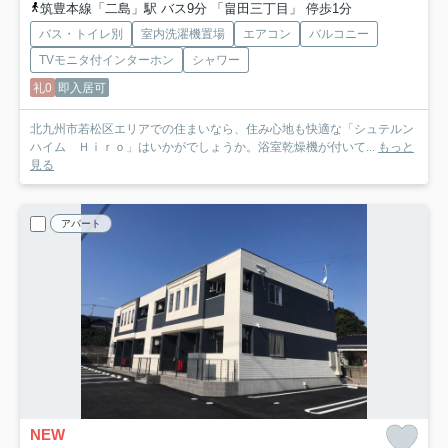
筑豊本線「二島」駅 バス9分 「畠田三丁目」 停歩1分
バス・トイレ別
室内洗濯機置場
エアコン
バルコニー
TVモニタ付インターホン
シャワー
礼0
即入居可
北九州市若松区エリアでの住まいなら、住み心地も快適な「シュテルン
ハイム Ｈｉｒｏ」はいかがでしょうか。浴室乾燥機が付いて...
もっと
見る
アパート
NEW