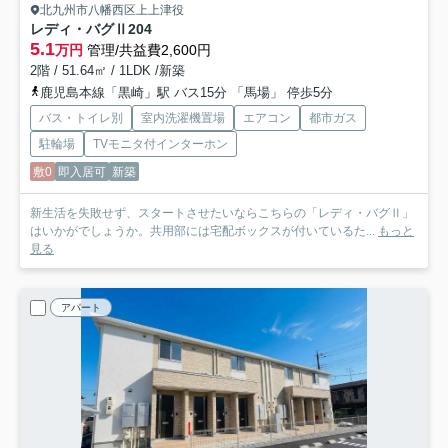
北九州市八幡西区上上津役
レディ・バグⅡ
204
5.1
万円
管理/共益費2,600円
2階 / 51.64㎡ / 1LDK /新築
鹿児島本線「黒崎」駅 バス15分 「馬場」 停歩5分
バス・トイレ別
室内洗濯機置場
エアコン
都市ガス
駐輪場
TVモニタ付インターホン
敷0
即入居可
新築
新生活を失敗せず、スタートさせたいならこちらの「レディ・バグⅡ」
はいかがでしょうか。共用部には宅配ボックスが付いているた...
もっと
見る
アパート