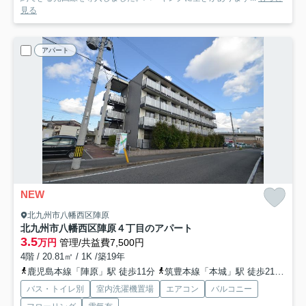
見る
アパート
NEW
北九州市八幡西区陣原
北九州市八幡西区陣原４丁目のアパート
3.5
万円
管理/共益費7,500円
4階 / 20.81㎡ / 1K /築19年
鹿児島本線「陣原」駅 徒歩11分
筑豊本線「本城」駅 徒歩21分
筑
バス・トイレ別
室内洗濯機置場
エアコン
バルコニー