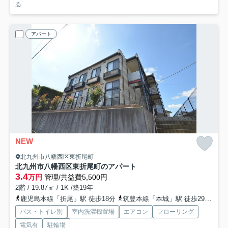
る
アパート
NEW
北九州市八幡西区東折尾町
北九州市八幡西区東折尾町のアパート
3.4
万円
管理/共益費5,500円
2階 / 19.87㎡ / 1K /築19年
鹿児島本線「折尾」駅 徒歩18分
筑豊本線「本城」駅 徒歩29分
筑
バス・トイレ別
室内洗濯機置場
エアコン
フローリング
電気有
駐輪場