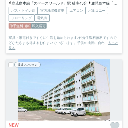
鹿児島本線「スペースワールド」駅 徒歩43分
鹿児島本線「八幡」駅 徒歩51分
バス・トイレ別
室内洗濯機置場
エアコン
バルコニー
フローリング
電気有
仲手無料
敷0
即入居可
家具・家電付きですぐに生活を始められます♪仲介手数料無料ですので
どなたさまも得するお住まいでございます。子供の成長に合わ...
もっと
見る
賃貸マンション
NEW