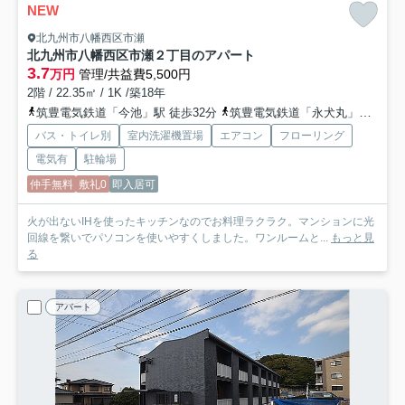
NEW
北九州市八幡西区市瀬
北九州市八幡西区市瀬２丁目のアパート
3.7
万円
管理/共益費5,500円
2階 / 22.35㎡ / 1K /築18年
筑豊電気鉄道「今池」駅 徒歩32分
筑豊電気鉄道「永犬丸」駅 徒歩33分
バス・トイレ別
室内洗濯機置場
エアコン
フローリング
電気有
駐輪場
仲手無料
敷礼0
即入居可
火が出ないIHを使ったキッチンなのでお料理ラクラク。マンションに光
回線を繋いでパソコンを使いやすくしました。ワンルームと...
もっと見
る
アパート