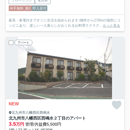
フローリング
電気有
仲手無料
敷0
即入居可
家具・家電付きですぐに生活を始められます♪物件から278mの場所にコ
ンビニあり。楽しい一人暮らしがおくれるお料理ラクラク...
もっと見る
アパート
NEW
北九州市八幡西区西鳴水
北九州市八幡西区西鳴水２丁目のアパート
3.5
万円
管理/共益費5,500円