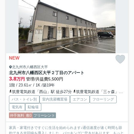
NEW
北九州市八幡西区大平
北九州市八幡西区大平２丁目のアパート
3.8
万円
管理/共益費5,500円
1階 / 23.61㎡ / 1K /築19年
筑豊電気鉄道「西山」駅 徒歩27分
筑豊電気鉄道「三ヶ森」駅 徒歩24分
バス・トイレ別
室内洗濯機置場
エアコン
フローリング
電気有
駐輪場
仲手無料
敷0
フリーレント
家具・家電付きですぐに生活を始められます♪通信速度が速く時間も節
約できる光回線を導入しました。パーキングに空きがあります...
もっと