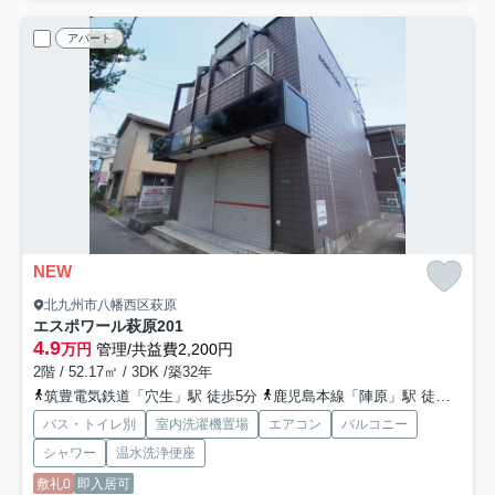
アパート
NEW
北九州市八幡西区萩原
エスポワール萩原
201
4.9
万円
管理/共益費2,200円
2階 / 52.17㎡ / 3DK /築32年
筑豊電気鉄道「穴生」駅 徒歩5分
鹿児島本線「陣原」駅 徒歩18分
バス・トイレ別
室内洗濯機置場
エアコン
バルコニー
シャワー
温水洗浄便座
敷礼0
即入居可