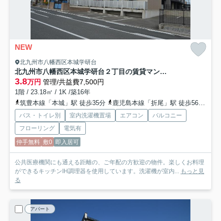
NEW
北九州市八幡西区本城学研台
北九州市八幡西区本城学研台２丁目の賃貸マンション
3.8
万円
管理/共益費7,500円
1階 / 23.18㎡ / 1K /築16年
筑豊本線「本城」駅 徒歩35分
鹿児島本線「折尾」駅 徒歩56分
筑
バス・トイレ別
室内洗濯機置場
エアコン
バルコニー
フローリング
電気有
仲手無料
敷0
即入居可
公共医療機関にも通える距離の、ご年配の方歓迎の物件。楽しくお料理
ができるキッチンIH調理器を使用しています。洗濯機が室内...
もっと見
る
アパート