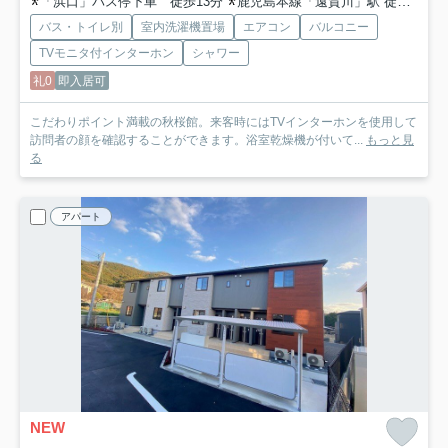
「浜口」バス停下車 徒歩13分
鹿児島本線「遠賀川」駅 徒歩45分
バス・トイレ別
室内洗濯機置場
エアコン
バルコニー
TVモニタ付インターホン
シャワー
礼0
即入居可
こだわりポイント満載の秋桜館。来客時にはTVインターホンを使用して
訪問者の顔を確認することができます。浴室乾燥機が付いて...
もっと見
る
アパート
NEW