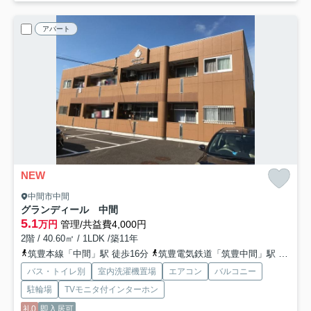
アパート
NEW
中間市中間
グランディール 中間
5.1
万円
管理/共益費4,000円
2階 / 40.60㎡ / 1LDK /築11年
筑豊本線「中間」駅 徒歩16分
筑豊電気鉄道「筑豊中間」駅 徒歩9分
バス・トイレ別
室内洗濯機置場
エアコン
バルコニー
駐輪場
TVモニタ付インターホン
礼0
即入居可