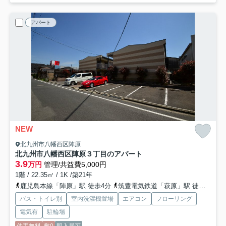
アパート
NEW
北九州市八幡西区陣原
北九州市八幡西区陣原３丁目のアパート
3.9
万円
管理/共益費5,000円
1階 / 22.35㎡ / 1K /築21年
鹿児島本線「陣原」駅 徒歩4分
筑豊電気鉄道「萩原」駅 徒歩17分
バス・トイレ別
室内洗濯機置場
エアコン
フローリング
電気有
駐輪場