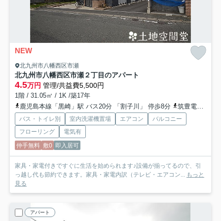
NEW
北九州市八幡西区市瀬
北九州市八幡西区市瀬２丁目のアパート
4.5
万円
管理/共益費5,500円
1階 / 31.05㎡ / 1K /築17年
鹿児島本線「黒崎」駅 バス20分 「割子川」 停歩8分
筑豊電気鉄道「永犬丸」駅 徒歩36分
バス・トイレ別
室内洗濯機置場
エアコン
バルコニー
フローリング
電気有
仲手無料
敷0
即入居可
家具・家電付きですぐに生活を始められます♪設備が揃ってるので、引
っ越し代も節約できます。家具・家電内訳（テレビ・エアコン...
もっと
見る
アパート