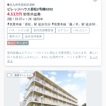
北九州市若松区原町
ビレッジハウス若松2号棟
0202
4.11
万円
管理/共益費-
2階 / 33.07㎡ / 2K /築55年
筑豊本線「若松」駅 徒歩31分
筑豊本線「藤ノ木」駅 徒歩50分
筑
バス・トイレ別
室内洗濯機置場
エアコン
バルコニー
都市ガス
温水洗浄便座
敷礼0
即入居可
室内設備はエアコン・バストイレ別など大変充実しております。新しい
日々を送るにふさわしい、きれいな室内です。ペットを育てて...
もっと
見る
賃貸マンション