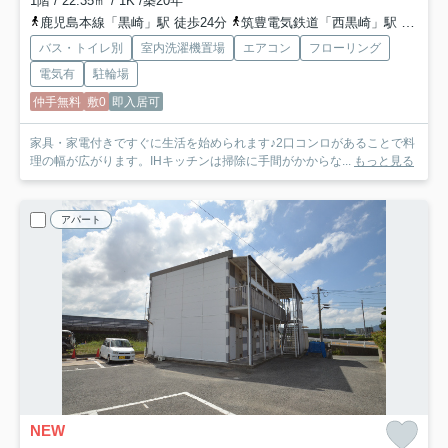
1階 / 22.35㎡ / 1K /築20年
鹿児島本線「黒崎」駅 徒歩24分
筑豊電気鉄道「西黒崎」駅 徒歩26分
バス・トイレ別
室内洗濯機置場
エアコン
フローリング
電気有
駐輪場
仲手無料
敷0
即入居可
家具・家電付きですぐに生活を始められます♪2口コンロがあることで料
理の幅が広がります。IHキッチンは掃除に手間がかからな...
もっと見る
アパート
NEW