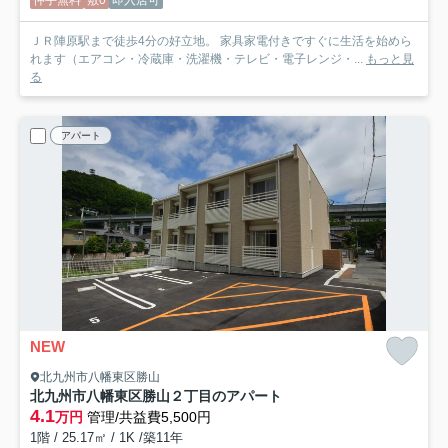
仲手無料
敷0
即入居可
ＪＲ陣原駅まで徒歩4分の好立地。 家具家電付きですぐに生活を始めら
れます（エアコン・冷蔵庫・洗濯機・テレビ・電子レンジ・...
もっと見
る
アパート
NEW
北九州市八幡東区勝山
北九州市八幡東区勝山２丁目のアパート
4.1
万円
管理/共益費5,500円
1階 / 25.17㎡ / 1K /築11年