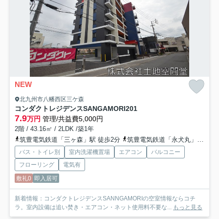
NEW
北九州市八幡西区三ケ森
コンダクトレジデンスSANGAMORI
201
7.9
万円
管理/共益費5,000円
2階 / 43.16㎡ / 2LDK /築1年
筑豊電気鉄道「三ヶ森」駅 徒歩2分
筑豊電気鉄道「永犬丸」駅 徒歩10分
バス・トイレ別
室内洗濯機置場
エアコン
バルコニー
フローリング
電気有
敷礼0
即入居可
新着情報：コンダクトレジデンスSANNGAMORIの空室情報ならコチ
ラ。室内設備は追い焚き・エアコン・ネット使用料不要な...
もっと見る