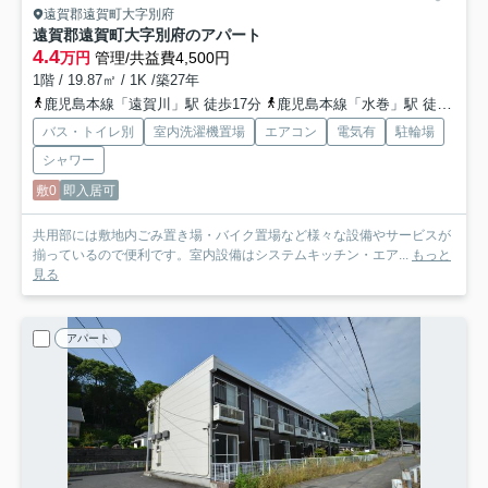
遠賀郡遠賀町大字別府
遠賀郡遠賀町大字別府のアパート
4.4
万円
管理/共益費4,500円
1階 / 19.87㎡ / 1K /築27年
鹿児島本線「遠賀川」駅 徒歩17分
鹿児島本線「水巻」駅 徒歩37分
バス・トイレ別
室内洗濯機置場
エアコン
電気有
駐輪場
シャワー
敷0
即入居可
共用部には敷地内ごみ置き場・バイク置場など様々な設備やサービスが
揃っているので便利です。室内設備はシステムキッチン・エア...
もっと
見る
アパート