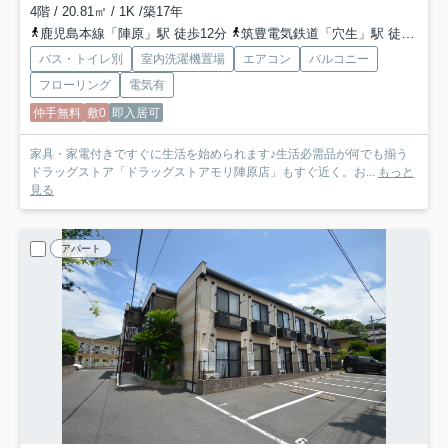
4階 / 20.81㎡ / 1K /築17年
鹿児島本線「陣原」駅 徒歩12分
筑豊電気鉄道「穴生」駅 徒歩16分
バス・トイレ別
室内洗濯機置場
エアコン
バルコニー
フローリング
電気有
仲手無料
敷0
即入居可
家具・家電付きですぐに生活を始められます♪生活必需品が何でも揃う
ドラッグストア「ドラッグストアモリ陣原店」もすぐ近く。お...
もっと
見る
アパート