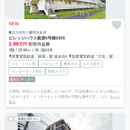
NEW
北九州市八幡西区萩原
ビレッジハウス萩原5号棟
0305
2.96
万円
管理/共益費-
3階 / 28.98㎡ / 2K /築61年
筑豊電気鉄道「萩原」駅 徒歩3分
筑豊電気鉄道「穴生」駅 徒歩12分
バス・トイレ別
バルコニー
都市ガス
２人入居可
インターネット対応
防犯カメラ
敷礼0
即入居可
共用部に防犯カメラを設置しているので、不法投棄やいたずらの防止に
つながります。インターネットの使用が可能な物件です。この...
もっと
見る
賃貸マンション