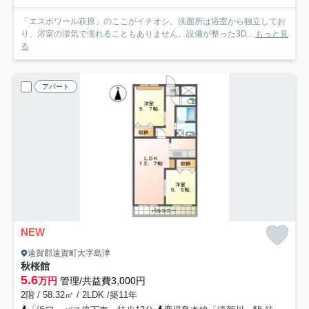
「エスポワール萩原」のここがイチオシ。洗面所は浴室から独立してお
り、浴室の湿気で濡れることもありません。設備が整った3D...
もっと見
る
アパート
NEW
遠賀郡遠賀町大字島津
秋桜館
5.6
万円
管理/共益費3,000円
2階 / 58.32㎡ / 2LDK /築11年