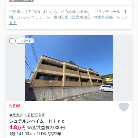
中間市エリアでの住まいなら、住み心地も快適な「グランディール 中
間」はいかがでしょうか。室内設備は洗面所独立・浴室乾燥機...
もっと
見る
アパート
NEW
北九州市若松区畠田
シュテルンハイム Ｈｉｒｏ
4.8
万円
管理/共益費2,000円
1階 / 41.00㎡ / 1LDK /築22年