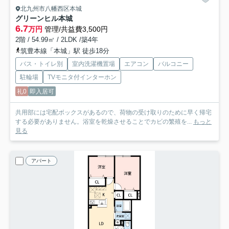
北九州市八幡西区本城
グリーンヒル本城
6.7
万円
管理/共益費3,500円
2階 / 54.99㎡ / 2LDK /築4年
筑豊本線「本城」駅 徒歩18分
バス・トイレ別
室内洗濯機置場
エアコン
バルコニー
駐輪場
TVモニタ付インターホン
礼0
即入居可
共用部には宅配ボックスがあるので、荷物の受け取りのために早く帰宅
する必要がありません。浴室を乾燥させることでカビの繁殖を...
もっと
見る
アパート