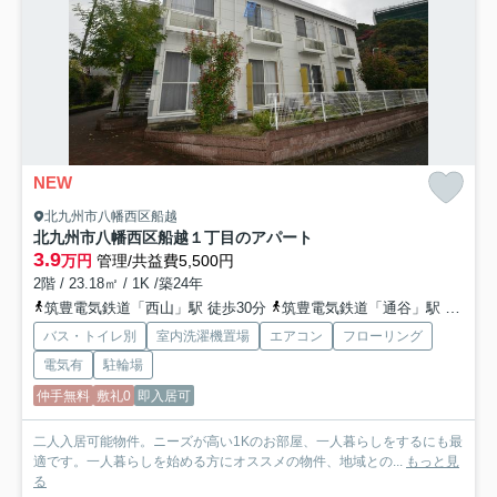
NEW
北九州市八幡西区船越
北九州市八幡西区船越１丁目のアパート
3.9
万円
管理/共益費5,500円
2階 / 23.18㎡ / 1K /築24年
筑豊電気鉄道「西山」駅 徒歩30分
筑豊電気鉄道「通谷」駅 徒歩27分
バス・トイレ別
室内洗濯機置場
エアコン
フローリング
電気有
駐輪場
仲手無料
敷礼0
即入居可
二人入居可能物件。ニーズが高い1Kのお部屋、一人暮らしをするにも最
適です。一人暮らしを始める方にオススメの物件、地域との...
もっと見
る