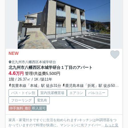
NEW
北九州市八幡西区本城学研台
北九州市八幡西区本城学研台１丁目のアパート
4.6
万円
管理/共益費5,500円
1階 / 26.37㎡ / 1K /築11年
筑豊本線「本城」駅 徒歩31分
鹿児島本線「折尾」駅 徒歩50分
筑
バス・トイレ別
室内洗濯機置場
エアコン
バルコニー
フローリング
電気有
仲手無料
敷0
即入居可
家具・家電付きですぐに生活を始められます♪キッチンはIH調理器をつ
かっていますので料理が快適に。マンションに光ファイバー...
もっと見