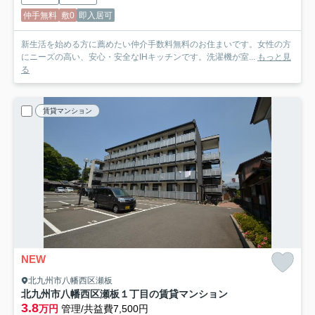
仲手無料
敷0
即入居可
新生活を始める方に薦めたい仲介手数料無料のお住まいです。女性の方
にニーズの高い、安心・安全なIHキッチンです。洗濯機が室...
もっと見
る
賃貸マンション
NEW
北九州市八幡西区瀬板
北九州市八幡西区瀬板１丁目の賃貸マンション
3.8
万円
管理/共益費7,500円