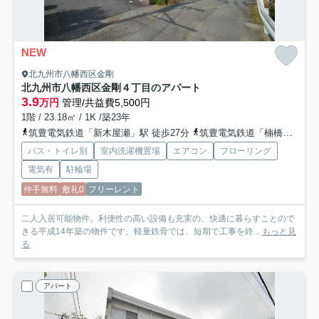
NEW
北九州市八幡西区金剛
北九州市八幡西区金剛４丁目のアパート
3.9
万円
管理/共益費5,500円
1階 / 23.18㎡ / 1K /築23年
筑豊電気鉄道「新木屋瀬」駅 徒歩27分
筑豊電気鉄道「楠橋」駅 徒歩28分
バス・トイレ別
室内洗濯機置場
エアコン
フローリング
電気有
駐輪場
仲手無料
敷礼0
フリーレント
二人入居可能物件。利便性の高い設備も充実の、快適に暮らすことので
きる平成14年築の物件です。軽量鉄骨では、短期で工事を終...
もっと見
る
アパート