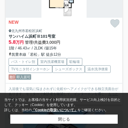
NEW
北九州市若松区浜町
サンハイム浜町Ⅲ
101号室
5.8
万円
管理/共益費3,000円
1階 / 46.43㎡ / 2LDK /築15年
筑豊本線「若松」駅 徒歩12分
バス・トイレ別
室内洗濯機置場
駐輪場
TVモニタ付インターホン
シューズボックス
温水洗浄便座
敷0
即入居可
入浴後でも湿気に悩まされずに化粧やヘアメイクができる独立洗面台が
あります。モニターで来訪者を確認して、インターホンを通じ...
もっと
見る
当サイトでは、お客様の当サイト利用状況把握、サービス向上検討を目的と
して、クッキー（Cookie）を使用しています。
詳しくは、当社の
「Cookieの取扱いについて」
をご確認ください。
賃貸マンション
閉じる