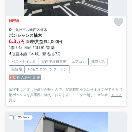
NEW
北九州市八幡西区楠木
ボンシャンス楠木
6.3
万円
管理/共益費4,000円
1階 / 43.96㎡ / 1LDK /新築
筑豊本線「本城」駅 徒歩7分
バス・トイレ別
室内洗濯機置場
エアコン
都市ガス
駐輪場
TVモニタ付インターホン
礼0
即入居可
新築
留守中に注文した商品が届くので、配送時間を気にせず注文ができる宅
配ボックスを共用部に備えております。モニター越しに来訪者...
もっと
見る
アパート