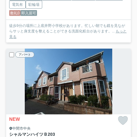
電気有
駐輪場
敷礼0
即入居可
徒歩9分の場所に上底井野小学校があります。忙しい朝でも鏡を見なが
らサッと身支度を整えることができる洗面化粧台があります。...
もっと
見る
アパート
NEW
中間市中央
シャルマンハイツＢ
203