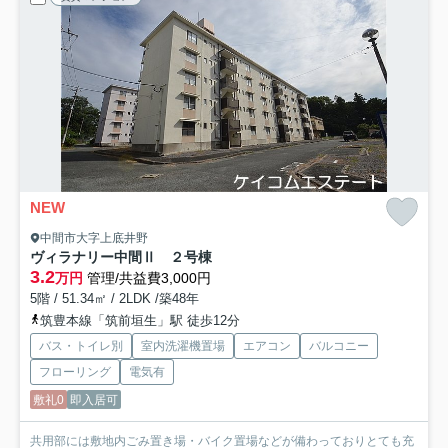
NEW
中間市大字上底井野
ヴィラナリー中間Ⅱ ２号棟
3.2
万円
管理/共益費3,000円
5階 / 51.34㎡ / 2LDK /築48年
筑豊本線「筑前垣生」駅 徒歩12分
バス・トイレ別
室内洗濯機置場
エアコン
バルコニー
フローリング
電気有
敷礼0
即入居可
共用部には敷地内ごみ置き場・バイク置場などが備わっておりとても充