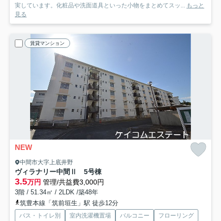
実しています。化粧品や洗面道具といった小物をまとめてスッ...
もっと
見る
賃貸マンション
NEW
中間市大字上底井野
ヴィラナリー中間Ⅱ 5号棟
3.5
万円
管理/共益費3,000円
3階 / 51.34㎡ / 2LDK /築48年
筑豊本線「筑前垣生」駅 徒歩12分
バス・トイレ別
室内洗濯機置場
バルコニー
フローリング