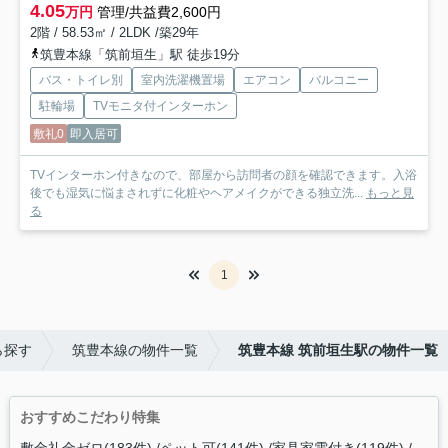
4.05
万円
管理/共益費2,600円
2階 / 58.53㎡ / 2LDK /築29年
筑豊本線「筑前垣生」駅 徒歩19分
バス・トイレ別
室内洗濯機置場
エアコン
バルコニー
駐輪場
TVモニタ付インターホン
敷礼0
即入居可
TVインターホン付きなので、部屋から訪問者の顔を確認できます。入浴
後でも湿気に悩まされずに化粧やヘアメイクができる独立洗...
もっと見
る
1
ら探す
筑豊本線の物件一覧
筑豊本線 筑前垣生駅の物件一覧
おすすめこだわり特集