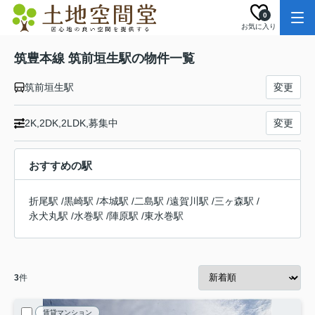
0
お気に入り
筑豊本線 筑前垣生駅の物件一覧
筑前垣生駅
変更
2K,2DK,2LDK,募集中
変更
おすすめの駅
折尾駅
/
黒崎駅
/
本城駅
/
二島駅
/
遠賀川駅
/
三ヶ森駅
/
永犬丸駅
/
水巻駅
/
陣原駅
/
東水巻駅
3
件
賃貸マンション