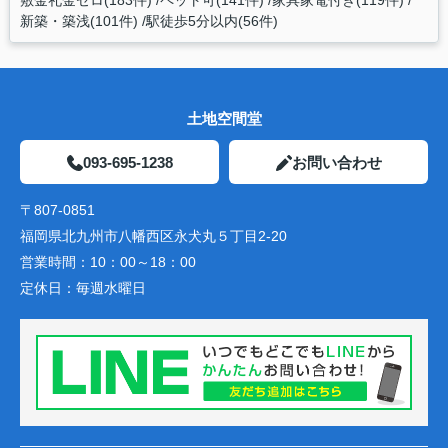
敷金礼金ゼロ(183件)
ペット可(141件)
家具家電付き(119件)
新築・築浅(101件)
駅徒歩5分以内(56件)
土地空間堂
093-695-1238
お問い合わせ
〒807-0851
福岡県北九州市八幡西区永犬丸５丁目2-20
営業時間：
10：00～18：00
定休日：
毎週水曜日