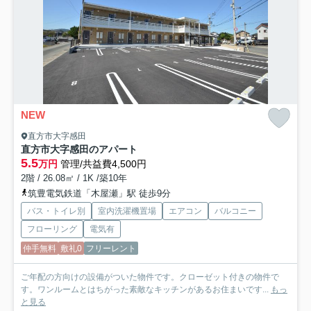
NEW
直方市大字感田
直方市大字感田のアパート
5.5
万円
管理/共益費4,500円
2階 / 26.08㎡ / 1K /築10年
筑豊電気鉄道「木屋瀬」駅 徒歩9分
バス・トイレ別
室内洗濯機置場
エアコン
バルコニー
フローリング
電気有
仲手無料
敷礼0
フリーレント
ご年配の方向けの設備がついた物件です。クローゼット付きの物件で
す。ワンルームとはちがった素敵なキッチンがあるお住まいです...
もっ
と見る