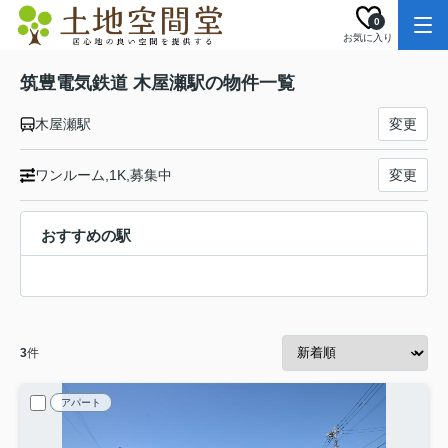
0
お気に入り
筑豊電気鉄道 木屋瀬駅の物件一覧
木屋瀬駅
変更
ワンルーム,1K,募集中
変更
おすすめの駅
3
件
アパート