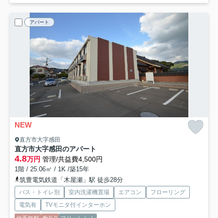
アパート
NEW
直方市大字感田
直方市大字感田のアパート
4.8
万円
管理/共益費4,500円
1階 / 25.06㎡ / 1K /築15年
筑豊電気鉄道「木屋瀬」駅 徒歩28分
バス・トイレ別
室内洗濯機置場
エアコン
フローリング
電気有
TVモニタ付インターホン