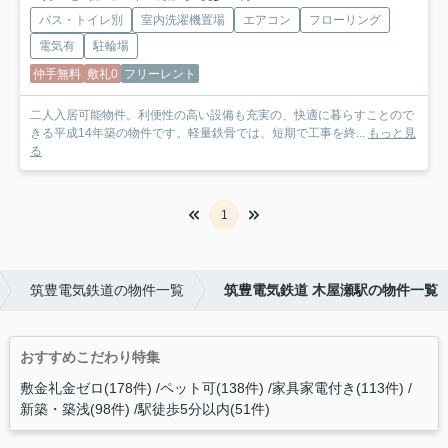
バス・トイレ別
室内洗濯機置場
エアコン
フローリング
電気有
駐輪場
仲手無料
敷礼0
フリーレント
二人入居可能物件。利便性の高い設備も充実の、快適に暮らすことので
きる平成14年築の物件です。軽量鉄骨では、短期で工事を終...
もっと見
る
1
筑豊電気鉄道の物件一覧
筑豊電気鉄道 木屋瀬駅の物件一覧
おすすめこだわり特集
敷金礼金ゼロ(178件)
ペット可(138件)
家具家電付き(113件)
新築・築浅(98件)
駅徒歩5分以内(51件)