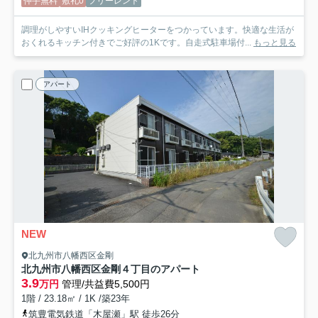
仲手無料
敷礼0
フリーレント
調理がしやすいIHクッキングヒーターをつかっています。快適な生活が
おくれるキッチン付きでご好評の1Kです。自走式駐車場付...
もっと見る
アパート
NEW
北九州市八幡西区金剛
北九州市八幡西区金剛４丁目のアパート
3.9
万円
管理/共益費5,500円
1階 / 23.18㎡ / 1K /築23年
筑豊電気鉄道「木屋瀬」駅 徒歩26分