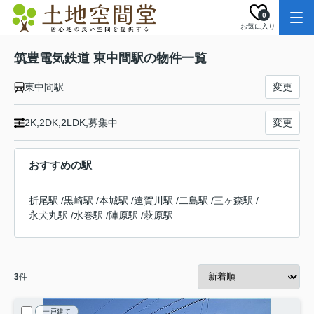
0
お気に入り
筑豊電気鉄道 東中間駅の物件一覧
東中間駅
変更
2K,2DK,2LDK,募集中
変更
おすすめの駅
折尾駅
/
黒崎駅
/
本城駅
/
遠賀川駅
/
二島駅
/
三ヶ森駅
/
永犬丸駅
/
水巻駅
/
陣原駅
/
萩原駅
3
件
一戸建て