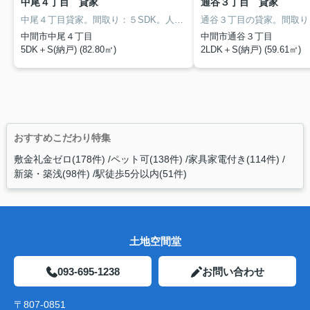
中尾４丁目 貸家
通谷３丁目 貸家
中尾４丁目貸家。間取り：５SDK。人気のカウンターキッチン。南向きで日当たり良好。都市ガス対応。中間東小・中間東中学校区。駐車場は軽自動車まで。
中間市中尾４丁目
中間市通谷３丁目
5DK＋S(納戸) (82.80㎡)
2LDK＋S(納戸) (59.61㎡)
おすすめこだわり特集
敷金礼金ゼロ(178件)
ペット可(138件)
家具家電付き(114件)
新築・築浅(98件)
駅徒歩5分以内(51件)
土地空間堂
093-695-1238
お問い合わせ
〒807-0851