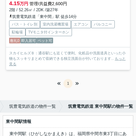
4.15
万円
管理/共益費2,600円
2階 / 52.26㎡ / 2DK /築27年
筑豊電気鉄道「東中間」駅 徒歩14分
バス・トイレ別
室内洗濯機置場
エアコン
バルコニー
駐輪場
TVモニタ付インターホン
敷礼0
即入居可
ペット可
スカイヒルズＢ：通谷駅にも近くて便利。化粧品や洗面道具といった小
物もスッキリまとめて収納できる独立洗面台が付いております...
もっと
見る
1
筑豊電気鉄道の物件一覧
筑豊電気鉄道 東中間駅の物件一覧
東中間駅情報
東中間駅（ひがしなかまえき）は、福岡県中間市東3丁目にあ