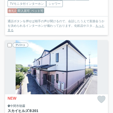
TVモニタ付インターホン
シャワー
敷礼0
即入居可
ペット可
通話ボタンを押せば相手の声が聞けるので、会話したうえで直接会うか
を決められるインターホンが備わっております。化粧品やスタ...
もっと
見る
アパート
NEW
中間市朝霧
スカイヒルズＢ
201