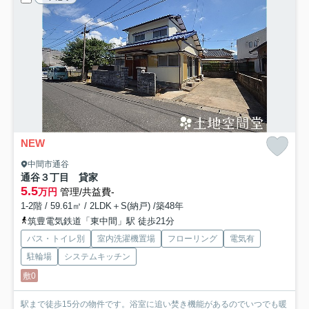
NEW
中間市通谷
通谷３丁目 貸家
5.5
万円
管理/共益費-
1-2階 / 59.61㎡ / 2LDK＋S(納戸) /築48年
筑豊電気鉄道「東中間」駅 徒歩21分
バス・トイレ別
室内洗濯機置場
フローリング
電気有
駐輪場
システムキッチン
敷0
駅まで徒歩15分の物件です。浴室に追い焚き機能があるのでいつでも暖