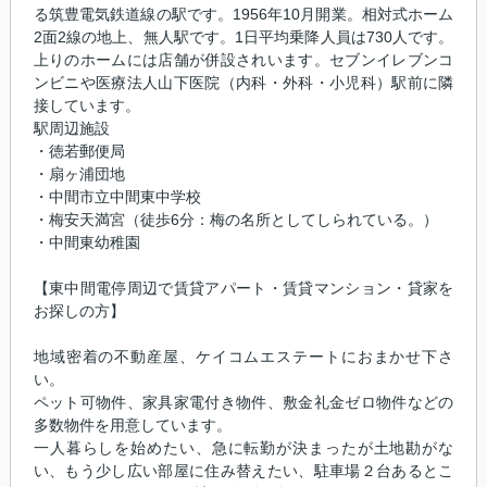
る筑豊電気鉄道線の駅です。1956年10月開業。相対式ホーム
2面2線の地上、無人駅です。1日平均乗降人員は730人です。
上りのホームには店舗が併設されいます。セブンイレブンコ
ンビニや医療法人山下医院（内科・外科・小児科）駅前に隣
接しています。
駅周辺施設
・徳若郵便局
・扇ヶ浦団地
・中間市立中間東中学校
・梅安天満宮（徒歩6分：梅の名所としてしられている。）
・中間東幼稚園
【東中間電停周辺で賃貸アパート・賃貸マンション・貸家を
お探しの方】
地域密着の不動産屋、ケイコムエステートにおまかせ下さ
い。
ペット可物件、家具家電付き物件、敷金礼金ゼロ物件などの
多数物件を用意しています。
一人暮らしを始めたい、急に転勤が決まったが土地勘がな
い、もう少し広い部屋に住み替えたい、駐車場２台あるとこ