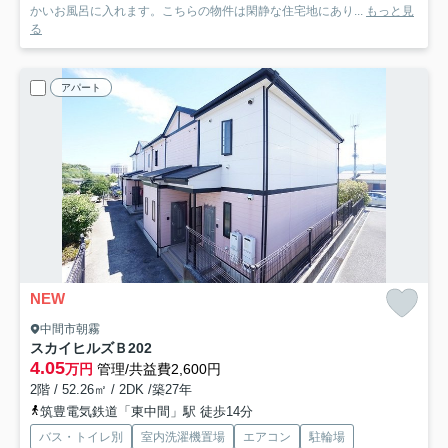
かいお風呂に入れます。こちらの物件は閑静な住宅地にあり...
もっと見
る
アパート
NEW
中間市朝霧
スカイヒルズＢ
202
4.05
万円
管理/共益費2,600円
2階 / 52.26㎡ / 2DK /築27年
筑豊電気鉄道「東中間」駅 徒歩14分
バス・トイレ別
室内洗濯機置場
エアコン
駐輪場