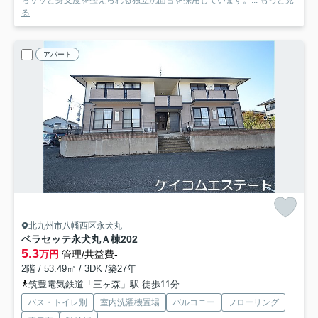
らサッと身支度を整えられる独立洗面台を採用しています。...
もっと見
る
アパート
北九州市八幡西区永犬丸
ベラセッテ永犬丸Ａ棟
202
5.3
万円
管理/共益費-
2階 / 53.49㎡ / 3DK /築27年
筑豊電気鉄道「三ヶ森」駅 徒歩11分
バス・トイレ別
室内洗濯機置場
バルコニー
フローリング