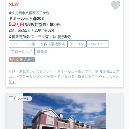
NEW
北九州市八幡西区三ケ森
ドミール三ヶ森
203
5.3
万円
管理/共益費2,600円
2階 / 56.51㎡ / 3DK /築32年
筑豊電気鉄道「三ヶ森」駅 徒歩5分
バス・トイレ別
室内洗濯機置場
エアコン
バルコニー
フローリング
駐輪場
敷礼0
即入居可
ぜひ一度見ていただきたい、「ドミール三ヶ森」です。室内設備はエア
コン・フローリングなどが揃っているので、快適に過ごしやす...
もっと
見る
アパート