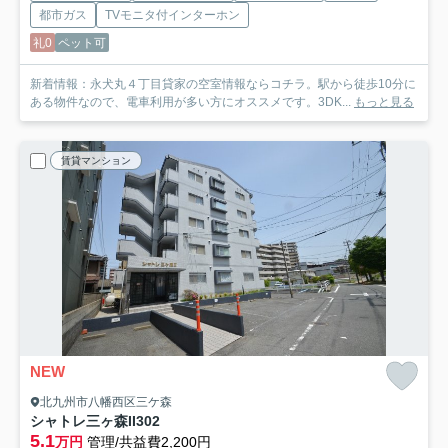
都市ガス
TVモニタ付インターホン
礼0
ペット可
新着情報：永犬丸４丁目貸家の空室情報ならコチラ。駅から徒歩10分に
ある物件なので、電車利用が多い方にオススメです。3DK...
もっと見る
賃貸マンション
NEW
北九州市八幡西区三ケ森
シャトレ三ヶ森II
302
5.1
万円
管理/共益費2,200円