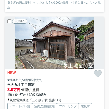
身支度の際に便利です。立地も良い3DKの物件で快適な日々...
もっと見
る
一戸建て
NEW
北九州市八幡西区永犬丸
永犬丸４丁目貸家
3.9
万円
管理/共益費-
1階 / 64.67㎡ / 3DK /築65年
筑豊電気鉄道「三ヶ森」駅 徒歩11分
バス・トイレ別
室内洗濯機置場
フローリング
電気有