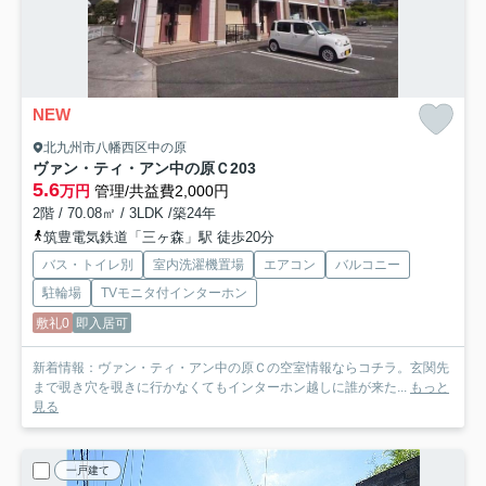
NEW
北九州市八幡西区中の原
ヴァン・ティ・アン中の原Ｃ
203
5.6
万円
管理/共益費2,000円
2階 / 70.08㎡ / 3LDK /築24年
筑豊電気鉄道「三ヶ森」駅 徒歩20分
バス・トイレ別
室内洗濯機置場
エアコン
バルコニー
駐輪場
TVモニタ付インターホン
敷礼0
即入居可
新着情報：ヴァン・ティ・アン中の原Ｃの空室情報ならコチラ。玄関先
まで覗き穴を覗きに行かなくてもインターホン越しに誰が来た...
もっと
見る
一戸建て