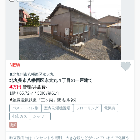
NEW
北九州市八幡西区永犬丸
北九州市八幡西区永犬丸４丁目の一戸建て
4
万円
管理/共益費-
1階 / 65.72㎡ / 3DK /築61年
筑豊電気鉄道「三ヶ森」駅 徒歩9分
バス・トイレ別
室内洗濯機置場
フローリング
電気有
都市ガス
シャワー
敷0
独立洗面台はコンセントや照明、大きな鏡などがついているので化粧や