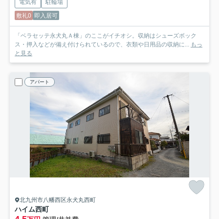
電気有
駐輪場
敷礼0
即入居可
「ベラセッテ永犬丸Ａ棟」のここがイチオシ。収納はシューズボック
ス・押入などが備え付けられているので、衣類や日用品の収納に...
もっ
と見る
アパート
北九州市八幡西区永犬丸西町
ハイム西町