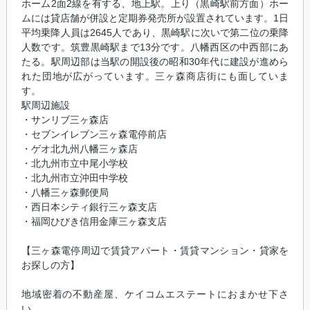
ホーム2面2線を有する、地上駅。上り（黒崎駅前方面）ホー
ムには貸店舗が併設と定期券発売所が設置されています。1日
平均乗降人員は2645人であり、黒崎駅に次いで第二位の乗降
人数です。筑豊黒崎駅まで13分です。八幡西区の中西部にあ
たる。駅周辺部は当駅の開設後の昭和30年代に建設が進めら
れた団地が広がっています。三ヶ森商店街にも面していま
す。
駅周辺施設
・サンリブ三ヶ森店
・セブンイレブン三ヶ森電停前店
・ゲオ北九州八幡三ヶ森店
・北九州市立中尾小学校
・北九州市立沖田中学校
・八幡三ヶ森郵便局
・西日本シティ銀行三ヶ森支店
・福岡ひびき信用金庫三ヶ森支店
【三ヶ森電停周辺で賃貸アパート・賃貸マンション・貸家を
お探しの方】
地域密着の不動産屋、ケイコムエステートにおまかせ下さ
い。