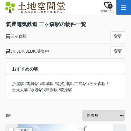
0
お気に入り
筑豊電気鉄道 三ヶ森駅の物件一覧
三ヶ森駅
変更
3K,3DK,3LDK,募集中
変更
おすすめの駅
折尾駅
/
黒崎駅
/
本城駅
/
遠賀川駅
/
二島駅
/
三ヶ森駅
/
永犬丸駅
/
水巻駅
/
陣原駅
/
萩原駅
8
件
一戸建て