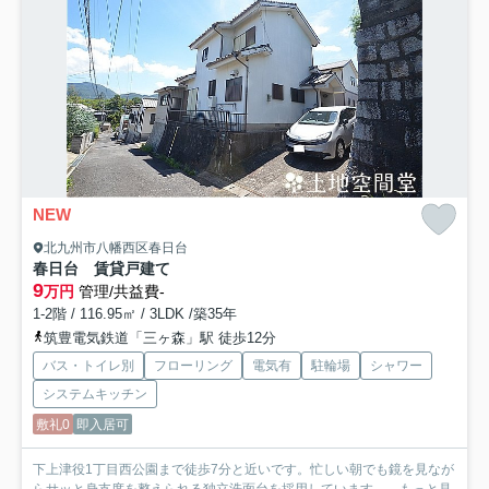
NEW
北九州市八幡西区春日台
春日台 賃貸戸建て
9
万円
管理/共益費-
1-2階 / 116.95㎡ / 3LDK /築35年
筑豊電気鉄道「三ヶ森」駅 徒歩12分
バス・トイレ別
フローリング
電気有
駐輪場
シャワー
システムキッチン
敷礼0
即入居可
下上津役1丁目西公園まで徒歩7分と近いです。忙しい朝でも鏡を見なが