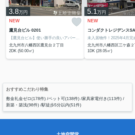
3.8
5.1
万円
万円
NEW
NEW
鷹見台ビル 0201
コンダクトレジデンスSAN
【鷹見台ビル】使い勝手の良いアパートでイチオシの物件です。長い目で見てもメリットの大きい、管理費と共益費が無料のお部屋。実際に部屋を確認して納得の新居選びを。空き部屋であれば入居までスムーズです。リフォーム後で室内きれいです。（株）土地空間堂はお客様の喜びの声を聞くために、誠心誠意お住まい探しのお手伝いをしています。筑豊電気鉄道永犬丸付近のお住まい探しのことならお気軽にお問い合わせ下さい。
北九州市八幡西区鷹見台２丁目
北九州市八幡西区三ケ森２
2DK (50.00㎡)
1DK (28.05㎡)
おすすめこだわり特集
敷金礼金ゼロ(178件)
ペット可(138件)
家具家電付き(113件)
新築・築浅(98件)
駅徒歩5分以内(51件)
土地空間堂