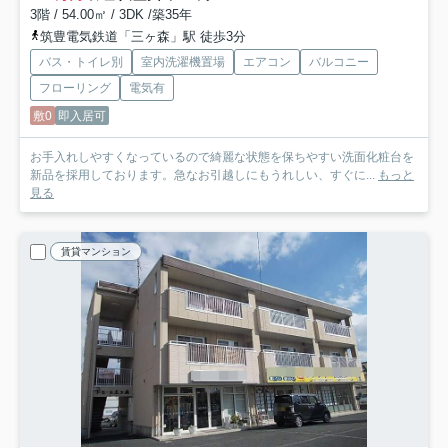
3階 / 54.00㎡ / 3DK /築35年
筑豊電気鉄道「三ヶ森」駅 徒歩3分
バス・トイレ別
室内洗濯機置場
エアコン
バルコニー
フローリング
電気有
敷0
即入居可
お手入れしやすくなっているので綺麗な状態を保ちやすい洗面化粧台を
新品を採用しております。急なお引越しにもうれしい、すぐに...
もっと
見る
賃貸マンション