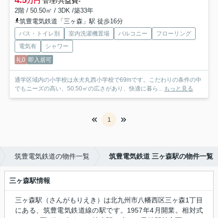
4.5
万円
管理/共益費-
2階 / 50.50㎡ / 3DK /築33年
筑豊電気鉄道「三ヶ森」駅 徒歩16分
バス・トイレ別
室内洗濯機置場
バルコニー
フローリング
電気有
シャワー
礼0
即入居可
通学区域内の小学校は永犬丸西小学校で69mです。こだわりの条件の中
でもニーズの高い、50.50㎡の広さがあり、快適に暮ら...
もっと見る
1
筑豊電気鉄道の物件一覧
筑豊電気鉄道 三ヶ森駅の物件一覧
三ヶ森駅情報
三ヶ森駅（さんがもりえき）は北九州市八幡西区三ヶ森1丁目
にある、筑豊電気鉄道線の駅です。1957年4月開業。相対式