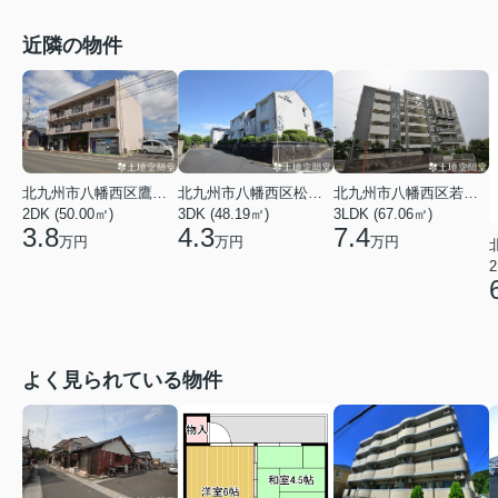
近隣の物件
北九州市八幡西区鷹見台２丁目
北九州市八幡西区松寿山１丁目
北九州市八幡西区若葉３丁目
2DK (50.00㎡)
3DK (48.19㎡)
3LDK (67.06㎡)
3.8
4.3
7.4
万円
万円
万円
2
よく見られている物件