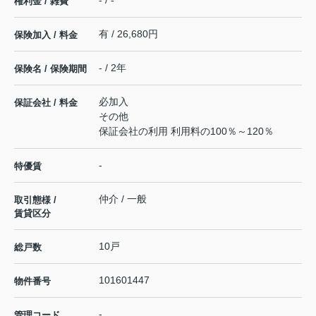
- / -
権利金 / 雑費
有 / 26,680円
保険加入 / 料金
- / 2年
保険名 / 保険期間
必加入
保証会社 / 料金
その他
保証会社の利用 利用料の100％～120％
-
特優賃
仲介 / 一般
取引態様 /
賃貸区分
10戸
総戸数
101601447
物件番号
-
管理コード