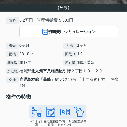
【外観】
5.2万円 管理/共益費 5,500円
賃料
初期費用シミュレーション
0ヶ月
1ヶ月
敷金
礼金
23.18㎡
1K
面積
間取り
築19年
1階/2階建
築年数
所在階
福岡県
北九州市八幡西区
引野
２丁目１０－２９
所在地
鹿児島本線
「
黒崎
」駅 バス19分 「十二所神社前」 停歩
交通
4分
物件の特徴
バストイレ
室内洗濯機
TVモニタ
浴室乾燥機
別
置場
付きインタ