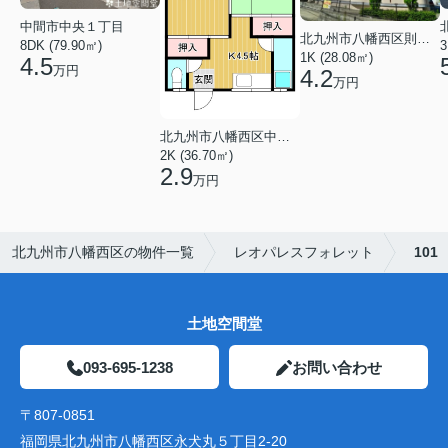
中間市中央１丁目
北九州市八幡西区則松１丁目
8DK (79.90㎡)
3
1K (28.08㎡)
4.5
万円
4.2
万円
北九州市八幡西区中の原３丁目
2K (36.70㎡)
2.9
万円
北九州市八幡西区の物件一覧
レオパレスフォレット
101
土地空間堂
093-695-1238
お問い合わせ
〒807-0851
福岡県北九州市八幡西区永犬丸５丁目2-20