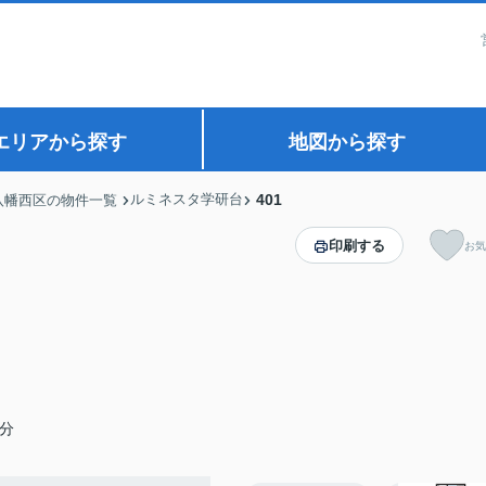
エリアから探す
地図から探す
ルミネスタ学研台
401
八幡西区の物件一覧
印刷する
お気
分