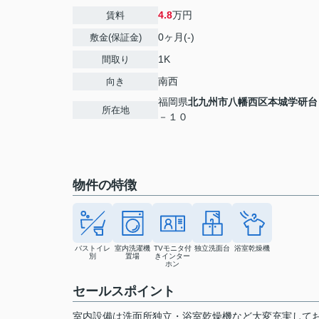
4.8
万円
賃料
0ヶ月(-)
敷金(保証金)
1K
間取り
南西
向き
福岡県
北九州市八幡西区
本城学研台
所在地
－１０
物件の特徴
バストイレ
室内洗濯機
TVモニタ付
独立洗面台
浴室乾燥機
別
置場
きインター
ホン
セールスポイント
室内設備は洗面所独立・浴室乾燥機など大変充実して