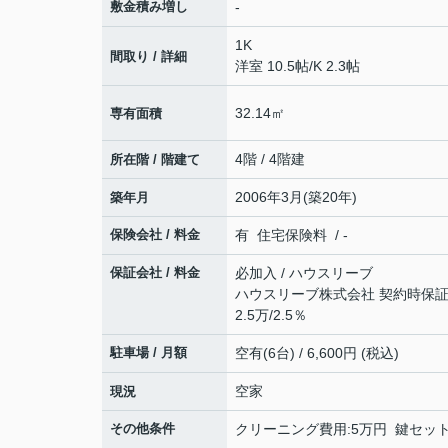
敷金積み増し
-
1K
間取り / 詳細
洋室 10.5帖
/
K 2.3帖
32.14㎡
専有面積
4階 / 4階建
所在階 / 階建て
2006年3月(築20年)
築年月
保険会社 / 料金
有 住宅保険料 / -
保証会社 / 料金
必加入 / ハウスリーブ
ハウスリーブ株式会社 契約時保証委
2.5万/2.5％
駐車場 / 月額
空有(6台) / 6,600円 (税込)
空家
現況
その他条件
クリーニング費用:5万円 鍵セット費