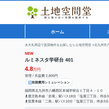
ホーム
永犬丸周辺で賃貸物件をお探しなら土地空間堂
北九州市
NEW
ルミネスタ学研台 401
4.8
万円
管理 / 共益費 2,800円
初期費用シミュレーション
福岡県
北九州市八幡西区
本城学研台
１丁目４－１０
鹿児島本線「折尾」駅バス18分「塩屋三丁目」停歩3
筑豊本線「二島」駅バス10分「塩屋三丁目」停歩3分