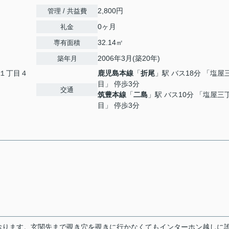
2,800円
管理 / 共益費
0ヶ月
礼金
32.14㎡
専有面積
2006年3月(築20年)
築年月
１丁目４
鹿児島本線
「
折尾
」駅 バス18分 「塩屋
目」 停歩3分
交通
筑豊本線
「
二島
」駅 バス10分 「塩屋三
目」 停歩3分
おります。玄関先まで覗き穴を覗きに行かなくてもインターホン越しに