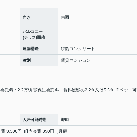
南西
向き
バルコニー
-
(テラス)面積
鉄筋コンクリート
建物構造
賃貸マンション
種別
託料：2.2万/月額保証委託料：賃料総額の2.2％又は5.5％ ※ペット
即時
入居可能時期
:3,300円 町内会費:350円（月額）