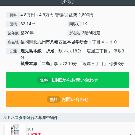
【外観】
4.8万円～4.9万円 管理/共益費 2,800円
賃料
32.14㎡
1K
面積
間取り
築20年
3階/4階建
築年数
所在階
福岡県
北九州市八幡西区
本城学研台
１丁目４－１０
所在地
鹿児島本線
「
折尾
」駅 バス18分 「塩屋三丁目」 停歩3
交通
分
筑豊本線
「
二島
」駅 バス10分 「塩屋三丁目」 停歩3分
LINEからお問い合わせ
無料
お問い合わせ
無料
ルミネスタ学研台の募集中物件
301
4.9万円