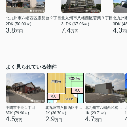
北九州市八幡西区鷹見台２丁目
北九州市八幡西区若葉３丁目
北九州
2DK (50.00㎡)
3LDK (67.06㎡)
3DK (4
3.8
7.4
4.3
万円
万円
万
よく見られている物件
中間市中央１丁目
北九州市八幡西区中の原３丁目
北九州市八幡西区楠橋下方２丁目
8DK (79.90㎡)
2K (36.70㎡)
1K (29.71㎡)
1
4.5
2.9
4.7
万円
万円
万円