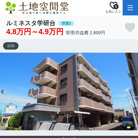
0
お気に入り
ルミネスタ学研台
空室2
4.8万円～4.9万円
管理/共益費 2,800円
1
/
19