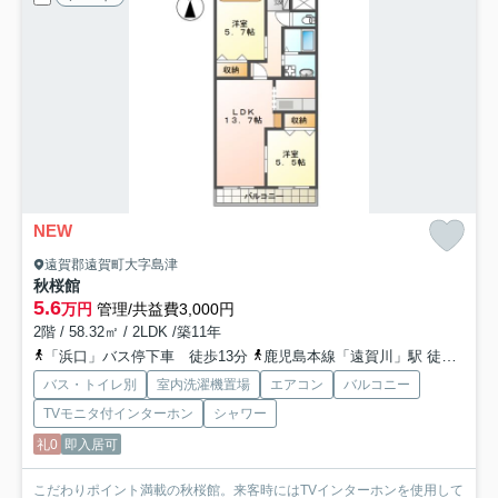
NEW
遠賀郡遠賀町大字島津
秋桜館
5.6
万円
管理/共益費3,000円
2階 / 58.32㎡ / 2LDK /築11年
「浜口」バス停下車 徒歩13分
鹿児島本線「遠賀川」駅 徒歩45分
バス・トイレ別
室内洗濯機置場
エアコン
バルコニー
TVモニタ付インターホン
シャワー
礼0
即入居可
こだわりポイント満載の秋桜館。来客時にはTVインターホンを使用して