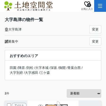
0
お気に入り
大字島津の物件一覧
大字島津
変更
募集中
変更
おすすめのエリア
田園
/
陣原
/
則松
/
大字本城
/
深坂
/
御開
/
青葉台西
/
大字別府
/
大字感田
/
三ケ森
2
件
アパート