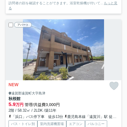
訪問者の顔を確認することができます。浴室乾燥機が付いて...
もっと見
る
アパート
NEW
遠賀郡遠賀町大字島津
秋桜館
5.9
万円
管理/共益費3,000円
2階 / 58.32㎡ / 2LDK /築11年
「浜口」バス停下車 徒歩13分
鹿児島本線「遠賀川」駅 徒歩45分
バス・トイレ別
室内洗濯機置場
エアコン
バルコニー