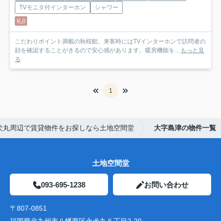
TVモニタ付インターホン
シャワー
礼0
こだわりポイント満載の秋桜館。来客時にはTVインターホンで訪問者の
顔を確認することがきるので安心感があります。暖房機能を...
もっと見
る
1
犬丸周辺で賃貸物件をお探しなら土地空間堂
大字島津の物件一覧
土地空間堂
093-695-1238
お問い合わせ
〒807-0851