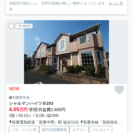
洗面所の独立した、充実の収納が嬉しい物件となっています...
もっと見
る
アパート
NEW
中間市中央
シャルマンハイツＢ
203
4.05
万円
管理/共益費2,600円
2階 / 58.53㎡ / 2LDK /築29年
筑豊電気鉄道「筑豊中間」駅 徒歩11分
筑豊本線「筑前垣生」駅 徒歩19分
バス・トイレ別
室内洗濯機置場
エアコン
バルコニー