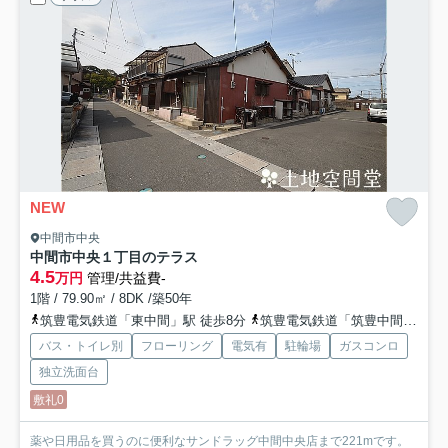
NEW
中間市中央
中間市中央１丁目のテラス
4.5
万円
管理/共益費-
1階 / 79.90㎡ / 8DK /築50年
筑豊電気鉄道「東中間」駅 徒歩8分
筑豊電気鉄道「筑豊中間」駅 徒歩11分
バス・トイレ別
フローリング
電気有
駐輪場
ガスコンロ
独立洗面台
敷礼0
薬や日用品を買うのに便利なサンドラッグ中間中央店まで221mです。