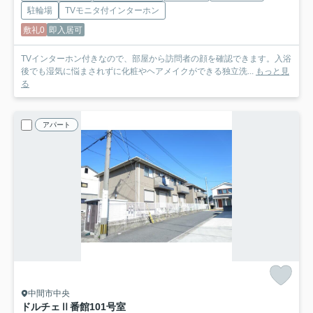
駐輪場
TVモニタ付インターホン
敷礼0
即入居可
TVインターホン付きなので、部屋から訪問者の顔を確認できます。入浴
後でも湿気に悩まされずに化粧やヘアメイクができる独立洗...
もっと見
る
アパート
中間市中央
ドルチェⅡ番館
101号室