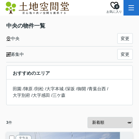
0
お気に入り
中央の物件一覧
中央
変更
募集中
変更
おすすめのエリア
田園
/
陣原
/
則松
/
大字本城
/
深坂
/
御開
/
青葉台西
/
大字別府
/
大字感田
/
三ケ森
3
件
テラス