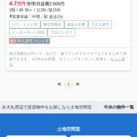
4.7
万円
管理/共益費2,500円
1階 / 48.36㎡ / 1LDK /築15年
筑豊本線「中間」駅 徒歩2分
バス・トイレ別
独立洗面台
保証人不要
２人入居可
インターネット対応
プロパンガス
敷0
即入居可
ペット可
独立洗面台が付いているので、歯ブラシやドライヤーなどをまとめて収
納できます。1LDKのお部屋、ダイニングキッチンに友達も...
もっと見
る
1
永犬丸周辺で賃貸物件をお探しなら土地空間堂
中央の物件一覧
土地空間堂