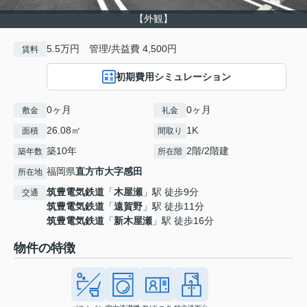
【外観】
5.5万円 管理/共益費 4,500円
賃料
初期費用シミュレーション
0ヶ月
0ヶ月
敷金
礼金
26.08㎡
1K
面積
間取り
築10年
2階/2階建
築年数
所在階
福岡県
直方市
大字感田
所在地
筑豊電気鉄道
「
木屋瀬
」駅 徒歩9分
交通
筑豊電気鉄道
「
遠賀野
」駅 徒歩11分
筑豊電気鉄道
「
新木屋瀬
」駅 徒歩16分
物件の特徴