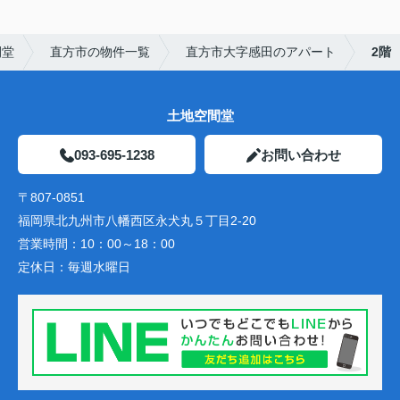
間堂
直方市の物件一覧
直方市大字感田のアパート
2階
土地空間堂
093-695-1238
お問い合わせ
〒807-0851
福岡県北九州市八幡西区永犬丸５丁目2-20
営業時間：
10：00～18：00
定休日：
毎週水曜日