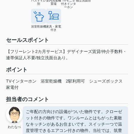
バストイレ
室内洗濯機
TVモニタ
独立洗面台
別
置場
付きインタ
ーホン
浴室乾燥機
家具・家電
付き
セールスポイント
【フリーレント2カ月サービス】デザイナーズ賃貸/仲介手数料・
連帯保証人不要/独立洗面台あり。
ポイント
TVインターホン
浴室乾燥機
2駅利用可
シューズボックス
家電付
担当者のコメント
ご年配の方向けの設備がついた物件です。クローゼ
ット付きの物件です。ワンルームとはちがった素敵
なキッチンがあるお住まいです。スイッチ一つで温
わたなべ
度管理できるエアコン付きの物件。当社では、筑豊