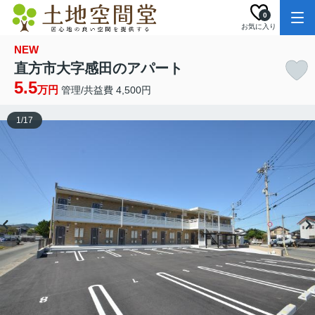
0
お気に入り
NEW
直方市大字感田のアパート
5.5
万円
管理/共益費 4,500円
1
/
17