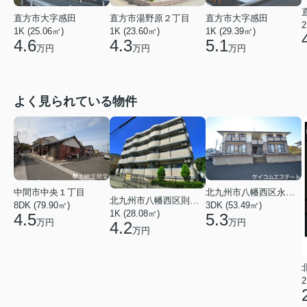
直方市大字感田
直方市湯野原２丁目
直方市大字感田
2
1K (25.06㎡)
1K (23.60㎡)
1K (29.39㎡)
4.6
4.3
5.1
万円
万円
万円
よく見られている物件
中間市中央１丁目
北九州市八幡西区永犬丸５丁目
北九州市八幡西区則松１丁目
8DK (79.90㎡)
3DK (53.49㎡)
1K (28.08㎡)
4.5
5.3
万円
万円
4.2
万円
2