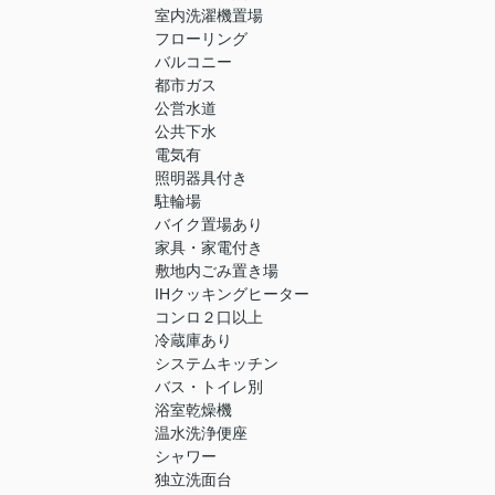
室内洗濯機置場
フローリング
バルコニー
都市ガス
公営水道
公共下水
電気有
照明器具付き
駐輪場
バイク置場あり
家具・家電付き
敷地内ごみ置き場
IHクッキングヒーター
コンロ２口以上
冷蔵庫あり
システムキッチン
バス・トイレ別
浴室乾燥機
温水洗浄便座
シャワー
独立洗面台