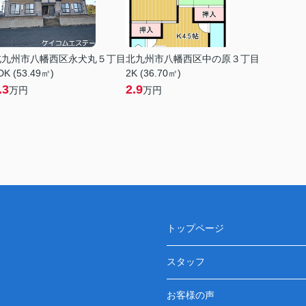
北九州市八幡西区永犬丸５丁目
北九州市八幡西区中の原３丁目
DK (53.49㎡)
2K (36.70㎡)
.3
2.9
万円
万円
トップページ
スタッフ
お客様の声