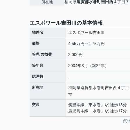
福岡県
遠賀郡水巻町
吉田西
４丁目７
所在地
エスポワール吉田Ⅲの基本情報
物件名
エスポワール吉田Ⅲ
価格
4.55万円～4.75万円
管理/共益費
2,000円
築年月
2004年3月（築22年）
総戸数
-
所在地
福岡県
遠賀郡水巻町
吉田西
４丁目
号
交通
筑豊本線
「
東水巻
」駅 徒歩13分
鹿児島本線
「
水巻
」駅 徒歩17分