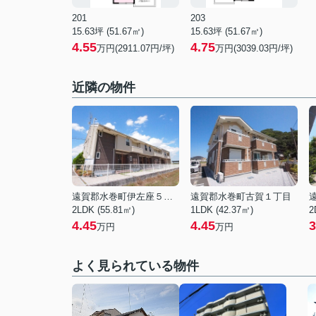
201
203
15.63坪 (51.67㎡)
15.63坪 (51.67㎡)
4.55
4.75
万円(2911.07円/坪)
万円(3039.03円/坪)
近隣の物件
遠賀郡水巻町伊左座５丁目
遠賀郡水巻町古賀１丁目
2LDK (55.81㎡)
1LDK (42.37㎡)
2
4.45
4.45
3
万円
万円
よく見られている物件