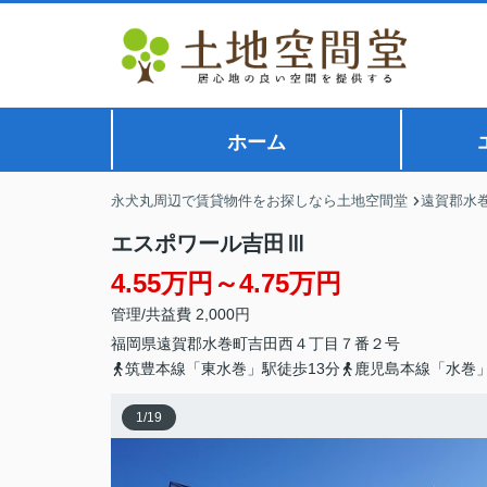
ホーム
永犬丸周辺で賃貸物件をお探しなら土地空間堂
遠賀郡水
エスポワール吉田Ⅲ
4.55万円～4.75万円
管理/共益費 2,000円
福岡県
遠賀郡水巻町
吉田西
４丁目７番２号
筑豊本線「東水巻」駅徒歩13分
鹿児島本線「水巻」
1
/
19