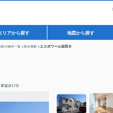
エリアから探す
地図から探す
エスポワール吉田Ⅲ
巻町の物件一覧
東水巻駅
駅徒歩17分