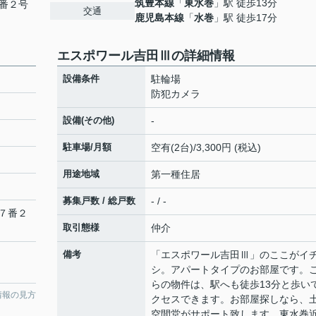
筑豊本線
「
東水巻
」駅 徒歩13分
番２号
交通
鹿児島本線
「
水巻
」駅 徒歩17分
エスポワール吉田Ⅲの詳細情報
設備条件
駐輪場
防犯カメラ
設備(その他)
-
駐車場/月額
空有(2台)/3,300円 (税込)
用途地域
第一種住居
募集戸数 / 総戸数
- / -
７番２
取引態様
仲介
備考
「エスポワール吉田Ⅲ」のここがイ
シ。アパートタイプのお部屋です。
らの物件は、駅へも徒歩13分と歩い
情報の見方
クセスできます。お部屋探しなら、
空間堂がサポート致します。東水巻