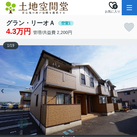
0
お気に入り
グラン・リーオＡ
空室1
4.3万円
管理/共益費 2,200円
1
/
19