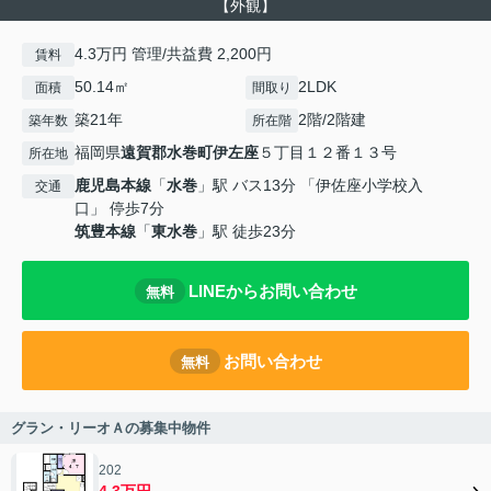
【外観】
4.3万円 管理/共益費 2,200円
賃料
50.14㎡
2LDK
面積
間取り
築21年
2階/2階建
築年数
所在階
福岡県
遠賀郡水巻町
伊左座
５丁目１２番１３号
所在地
鹿児島本線
「
水巻
」駅 バス13分 「伊佐座小学校入
交通
口」 停歩7分
筑豊本線
「
東水巻
」駅 徒歩23分
LINEからお問い合わせ
無料
お問い合わせ
無料
グラン・リーオＡの募集中物件
202
4.3万円