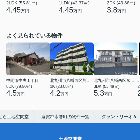
2LDK (55.81㎡)
1LDK (42.37㎡)
2DK (43.86㎡)
4.45
4.45
3.8
万円
万円
万円
よく見られている物件
中間市中央１丁目
北九州市八幡西区則松１丁目
北九州市八幡西区永犬丸５丁目
8DK (79.90㎡)
1K (28.08㎡)
3DK (53.49㎡)
2
4.5
4.2
5.3
万円
万円
万円
なら土地空間堂
遠賀郡水巻町の物件一覧
グラン・リーオＡ
土地空間堂