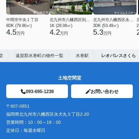
中間市中央１丁目
北九州市八幡西区則松１丁目
北九州市八幡西区永犬丸５丁目
8DK (79.90㎡)
1K (28.08㎡)
3DK (53.49㎡)
2
4.5
4.2
5.3
万円
万円
万円
堂
遠賀郡水巻町の物件一覧
水巻駅
レオパレスさくら
土地空間堂
093-695-1238
お問い合わせ
〒807-0851
福岡県北九州市八幡西区永犬丸５丁目2-20
営業時間：
10：00～18：00
定休日：
毎週水曜日