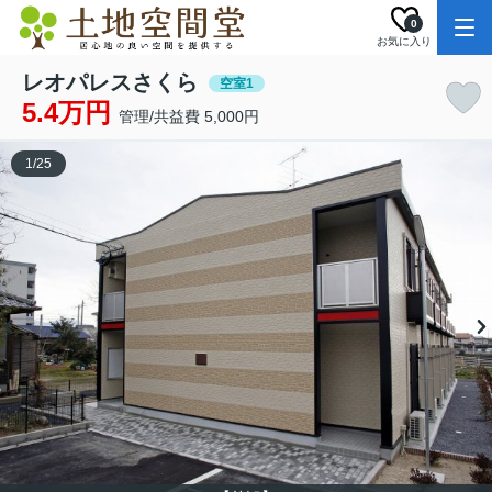
0
お気に入り
レオパレスさくら
空室1
5.4万円
管理/共益費 5,000円
1
/
25