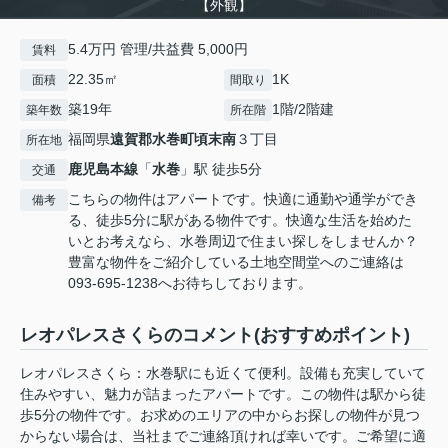
【外観】
5.4万円 管理/共益費 5,000円
賃料
22.35㎡
1K
面積
間取り
築19年
1階/2階建
築年数
所在階
福岡県
遠賀郡水巻町
頃末南
３丁目
所在地
鹿児島本線
「
水巻
」駅 徒歩5分
交通
こちらの物件はアパートです。快適に通勤や通学ができ
備考
る、徒歩5分に駅がある物件です。快適な生活を始めた
いとお考えなら、水巻周辺で住まい探しをしませんか？
豊富な物件をご紹介している土地空間堂へのご連絡は
093-695-1238へお待ちしております。
レオパレスさくらのコメント(おすすめポイント)
レオパレスさくら：水巻駅にも近くて便利。設備も充実していて
住みやすい、魅力が詰まったアパートです。この物件は駅から徒
歩5分の物件です。お求めのエリアの中からお探しの物件が見つ
からない場合は、当社までご連絡頂ければ幸いです。ご希望に適