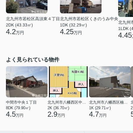
北九州市若松区高須東４丁目
北九州市若松区くきのうみ中央
北九州
2DK (43.33㎡)
1DK (32.29㎡)
1LDK (
4.2
4.25
万円
万円
4.45
よく見られている物件
中間市中央１丁目
北九州市八幡西区中の原３丁目
北九州市八幡西区楠橋下方２丁目
8DK (79.90㎡)
2K (36.70㎡)
1K (29.71㎡)
2
4.5
2.9
4.7
万円
万円
万円