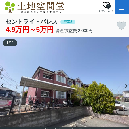
0
お気に入り
セントライトパレス
空室2
4.9万円～5万円
管理/共益費 2,000円
1
/
28