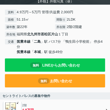
【外観】外観写真（昼）
4.9万円～5万円 管理/共益費 2,000円
賃料
51.15㎡
2LDK
面積
間取り
築22年
2階/2階建
築年数
所在階
福岡県
北九州市若松区
片山
１丁目
所在地
筑豊本線
「
二島
」駅 バス7分 「鴨生田小学校前」 停歩4
交通
分
筑豊本線
「
本城
」駅 徒歩49分
LINEからお問い合わせ
無料
お問い合わせ
無料
セントライトパレスの募集中物件
2階
4.9万円