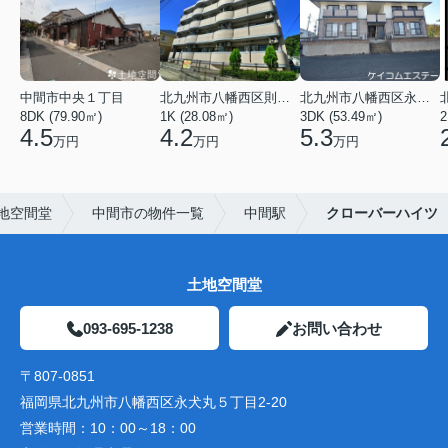
中間市中央１丁目
北九州市八幡西区則松１丁目
北九州市八幡西区永犬丸５丁目
8DK (79.90㎡)
1K (28.08㎡)
3DK (53.49㎡)
2
4.5
4.2
5.3
万円
万円
万円
地空間堂
中間市の物件一覧
中間駅
クローバーハイツ
土地空間堂
093-695-1238
お問い合わせ
〒807-0851
福岡県北九州市八幡西区永犬丸５丁目2-20
営業時間：
10：00～18：00