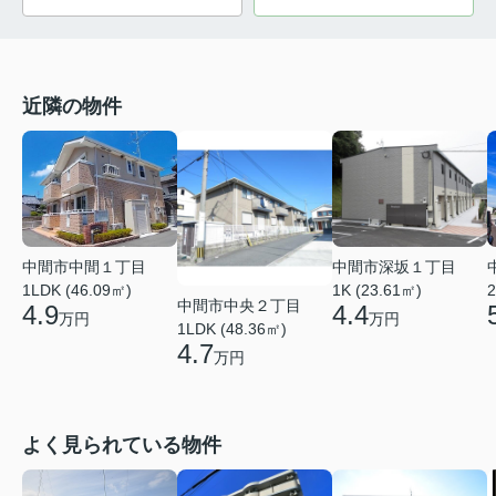
近隣の物件
中間市中間１丁目
中間市深坂１丁目
1LDK (46.09㎡)
1K (23.61㎡)
2
中間市中央２丁目
4.9
4.4
万円
万円
1LDK (48.36㎡)
4.7
万円
よく見られている物件