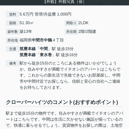
【外観】外観写真（昼）
5.6万円 管理/共益費 1,000円
賃料
51.30㎡
2LDK
面積
間取り
築13年
2階/2階建
築年数
所在階
福岡県
中間市
中鶴
４丁目
所在地
筑豊本線
「
中間
」駅 徒歩15分
交通
筑豊本線
「
東水巻
」駅 徒歩16分
駅から徒歩15分のところにある物件はいかがでしょう
備考
か。住みやすさが満載でイチオシのアパートはこちらで
す。これからの新生活で失敗できないお部屋探し。中間
市や中間付近でお探しなら、信頼と安心の当社へご連絡
をお待ちしております。
クローバーハイツのコメント(おすすめポイント)
駅まで徒歩15分の物件です。住みやすさが満載でイチオシのアパ
ートはこちらです。中間は生活に欠かせない施設が揃っているの
で、快適に暮らせるでしょう。賃貸物件をお探しの際は、土地空