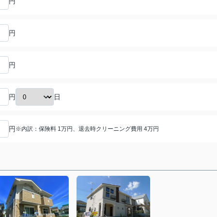
円
円
円
日
円
円
※内訳：保険料 1万円、退去時クリーニング費用 4万円