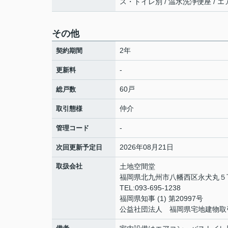
ス・トイレ別 / 温水洗浄便座 / エ
その他
2年
契約期間
-
更新料
60戸
総戸数
仲介
取引態様
-
管理コード
2026年08月21日
次回更新予定日
取扱会社
土地空間堂
福岡県北九州市八幡西区永犬丸５丁
TEL:093-695-1238
福岡県知事 (1) 第20997号
公益社団法人 福岡県宅地建物取