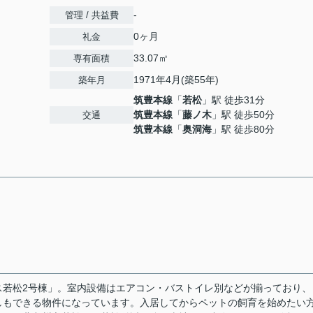
-
管理 / 共益費
0ヶ月
礼金
33.07㎡
専有面積
1971年4月(築55年)
築年月
筑豊本線
「
若松
」駅 徒歩31分
筑豊本線
「
藤ノ木
」駅 徒歩50分
交通
筑豊本線
「
奥洞海
」駅 徒歩80分
ス若松2号棟」。室内設備はエアコン・バストイレ別などが揃っており、
しもできる物件になっています。入居してからペットの飼育を始めたい