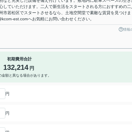
別など充実した設備を備え付けています。敷地内に駐車スペースの空き
心していただけます。二人で新生活をスタートされる方におすすめの二
州市若松区でスタートさせるなら、土地空間堂で素敵な賃貸を見つけま
in@kcom-est.comへお気軽にお問い合わせください。
情報
初期費用合計
132,214
円
の金額と異なる場合があります。
円
円