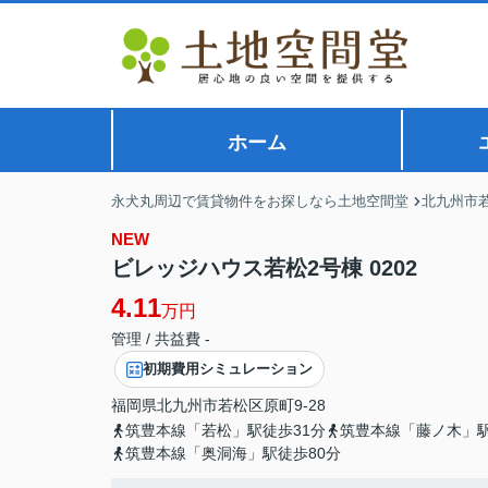
ホーム
永犬丸周辺で賃貸物件をお探しなら土地空間堂
北九州市
NEW
ビレッジハウス若松2号棟 0202
4.11
万円
管理 / 共益費 -
初期費用シミュレーション
福岡県
北九州市若松区
原町
9-28
筑豊本線「若松」駅徒歩31分
筑豊本線「藤ノ木」駅
筑豊本線「奥洞海」駅徒歩80分