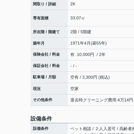
2K
間取り / 詳細
33.07㎡
専有面積
2階 / 5階建
所在階 / 階建て
1971年4月(築55年)
築年月
保険会社 / 料金
有 10,000円 / 2年
保証会社 / 料金
- / -
駐車場 / 月額
空有 / 3,300円 (税込)
空家
現況
その他条件
退去時クリーニング費用:4万14円
設備条件
設備条件
ペット相談 / ２人入居可 / 高齢者相