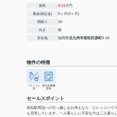
4.11
万円
賃料
0ヶ月(0ヶ月)
敷金(保証金)
2K
間取り
南
向き
福岡県
北九州市若松区
原町
9-28
所在地
物件の特徴
バストイレ
室内洗濯機
別
置場
セールスポイント
若松駅周辺への引っ越しをお考えなら「ビレッジハウ
も充実しています。一人暮らしに不安な方は二人暮ら