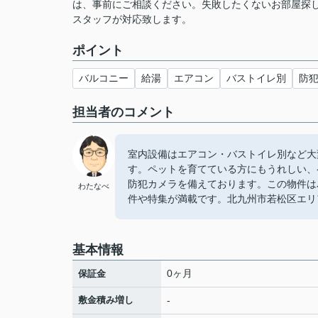
は、事前にご相談ください。失敗したくないお部屋探
スタッフが対応致します。
ポイント
バルコニー
給湯
エアコン
バストイレ別
防
担当者のコメント
室内設備はエアコン・バストイレ別など大
す。ペットを育てている方にもうれしい、
防犯カメラを備えております。この物件は
わたなべ
件や特集が満載です。北九州市若松区エリ
基本情報
0ヶ月
保証金
敷金積み増し
-