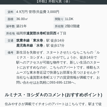
【外観】外観写真（昼）
4.9万円 管理/共益費 3,000円
賃料
36.00㎡
1LDK
面積
間取り
築21年
2階/2階建
築年数
所在階
福岡県
遠賀郡水巻町
吉田西
４丁目
所在地
筑豊本線
「
東水巻
」駅 徒歩14分
交通
鹿児島本線
「
水巻
」駅 徒歩17分
新生活を失敗せず、スタートさせたいならこちらの「ル
備考
ミナス・ヨシダＡ」はいかがでしょうか。徒歩14分で
駅へのアクセスが可能な物件です。新しい生活のスター
トにおすすめなのが、こちらのアパートです。移動もス
ムーズな東水巻近辺で快適なお部屋を見つけませんか？
当社なら遠賀郡水巻町エリアの賃貸情報が満載です。お
問い合わせはお気軽に093-695-1238へ。
ルミナス・ヨシダＡのコメント(おすすめポイント)
住みやすさが満載でイチオシのアパートはこちらです。駅まで徒