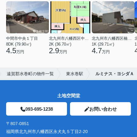
中間市中央１丁目
北九州市八幡西区中の原３丁目
北九州市八幡西区楠橋下方２丁目
8DK (79.90㎡)
2K (36.70㎡)
1K (29.71㎡)
1
4.5
2.9
4.7
万円
万円
万円
遠賀郡水巻町の物件一覧
東水巻駅
ルミナス・ヨシダＡ
土地空間堂
093-695-1238
お問い合わせ
〒807-0851
福岡県北九州市八幡西区永犬丸５丁目2-20