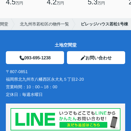
4.5
4.2
5.3
万円
万円
万円
間堂
北九州市若松区の物件一覧
ビレッジハウス若松1号棟
土地空間堂
093-695-1238
お問い合わせ
〒807-0851
福岡県北九州市八幡西区永犬丸５丁目2-20
営業時間：
10：00～18：00
定休日：
毎週水曜日