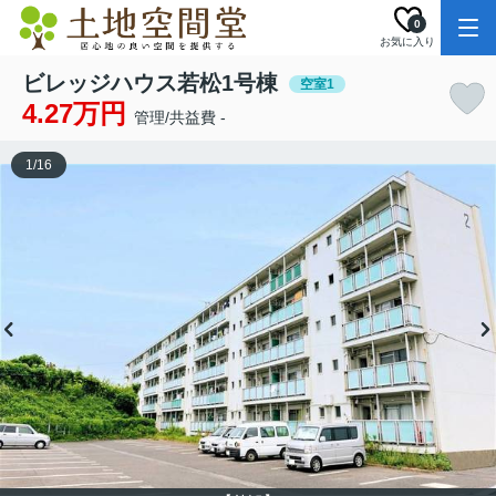
0
お気に入り
ビレッジハウス若松1号棟
空室1
4.27万円
管理/共益費 -
1
/
16