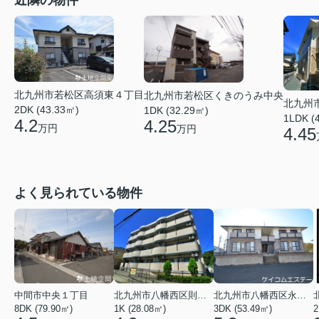
近隣の物件
北九州市若松区高須東４丁目
北九州市若松区くきのうみ中央
北九州
2DK (43.33㎡)
1DK (32.29㎡)
1LDK (
4.2
4.25
万円
万円
4.45
よく見られている物件
中間市中央１丁目
北九州市八幡西区則松１丁目
北九州市八幡西区永犬丸５丁目
8DK (79.90㎡)
1K (28.08㎡)
3DK (53.49㎡)
2