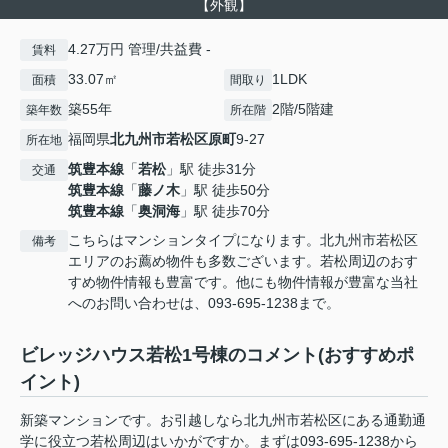
【外観】
4.27万円 管理/共益費 -
賃料
33.07㎡
1LDK
面積
間取り
築55年
2階/5階建
築年数
所在階
福岡県
北九州市若松区
原町
9-27
所在地
筑豊本線
「
若松
」駅 徒歩31分
交通
筑豊本線
「
藤ノ木
」駅 徒歩50分
筑豊本線
「
奥洞海
」駅 徒歩70分
こちらはマンションタイプになります。北九州市若松区
備考
エリアのお薦め物件も多数ございます。若松周辺のおす
すめ物件情報も豊富です。他にも物件情報が豊富な当社
へのお問い合わせは、093-695-1238まで。
ビレッジハウス若松1号棟のコメント(おすすめポ
イント)
新築マンションです。お引越しなら北九州市若松区にある通勤通
学に役立つ若松周辺はいかがですか。まずは093-695-1238から