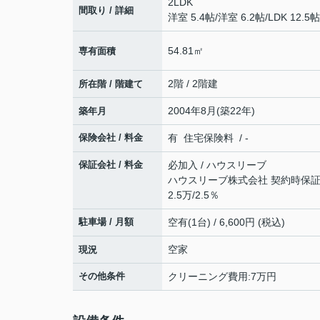
2LDK
間取り / 詳細
洋室 5.4帖
/
洋室 6.2帖
/
LDK 12.5帖
54.81㎡
専有面積
2階 / 2階建
所在階 / 階建て
2004年8月(築22年)
築年月
保険会社 / 料金
有 住宅保険料 / -
保証会社 / 料金
必加入 / ハウスリーブ
ハウスリーブ株式会社 契約時保証委
2.5万/2.5％
駐車場 / 月額
空有(1台) / 6,600円 (税込)
空家
現況
その他条件
クリーニング費用:7万円