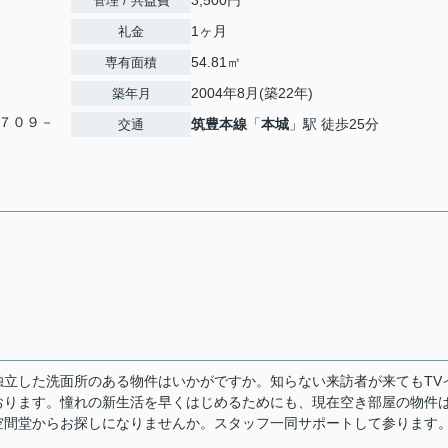
3,500円
管理 / 共益費
1ヶ月
礼金
54.81㎡
専有面積
2004年8月(築22年)
築年月
７０９－
筑豊本線
「
本城
」駅 徒歩25分
交通
立した洗面所のある物件はいかがですか。知らない来訪者が来てもTV
おります。憧れの新生活を早くはじめるためにも、現在空き部屋の物件
空間堂からお探しになりませんか。スタッフ一同サポートして参ります