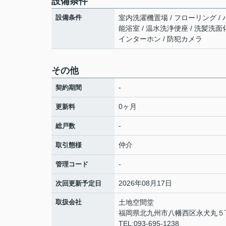
設備条件
設備条件
室内洗濯機置場 / フローリング / 
能浴室 / 温水洗浄便座 / 洗髪洗面化
インターホン / 防犯カメラ
その他
-
契約期間
0ヶ月
更新料
-
総戸数
仲介
取引態様
-
管理コード
2026年08月17日
次回更新予定日
取扱会社
土地空間堂
福岡県北九州市八幡西区永犬丸５丁
TEL:093-695-1238