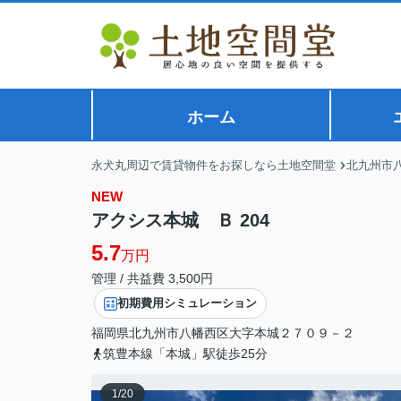
ホーム
永犬丸周辺で賃貸物件をお探しなら土地空間堂
北九州市
NEW
アクシス本城 Ｂ 204
5.7
万円
管理 / 共益費 3,500円
初期費用シミュレーション
福岡県
北九州市八幡西区
大字本城
２７０９－２
筑豊本線「本城」駅徒歩25分
1
/
20