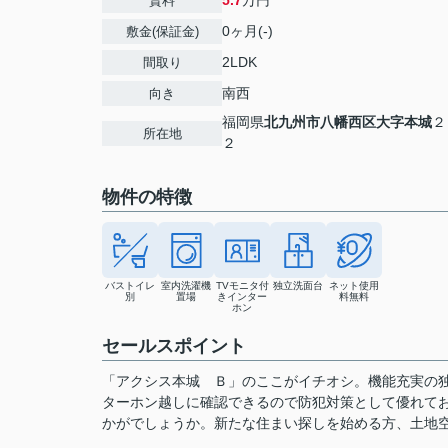
5.7
万円
賃料
0ヶ月(-)
敷金(保証金)
2LDK
間取り
南西
向き
福岡県
北九州市八幡西区
大字本城
２
所在地
２
物件の特徴
バストイレ
室内洗濯機
TVモニタ付
独立洗面台
ネット使用
別
置場
きインター
料無料
ホン
セールスポイント
「アクシス本城 Ｂ」のここがイチオシ。機能充実の独
ターホン越しに確認できるので防犯対策として優れて
かがでしょうか。新たな住まい探しを始める方、土地