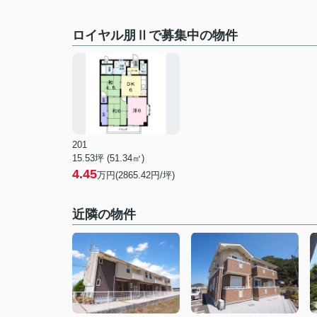
ロイヤル朋Ⅱで募集中の物件
201
15.53坪 (51.34㎡)
4.45
万円(2865.42円/坪)
近隣の物件