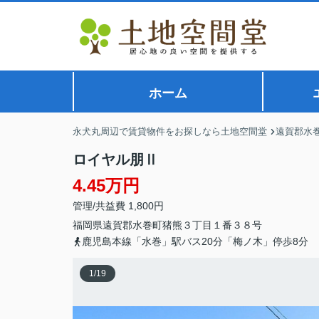
ホーム
永犬丸周辺で賃貸物件をお探しなら土地空間堂
遠賀郡水
ロイヤル朋Ⅱ
4.45万円
管理/共益費 1,800円
福岡県
遠賀郡水巻町
猪熊
３丁目１番３８号
鹿児島本線「水巻」駅バス20分「梅ノ木」停歩8分
1
/
19