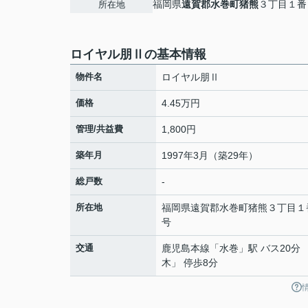
福岡県
遠賀郡水巻町
猪熊
３丁目１番
所在地
ロイヤル朋Ⅱの基本情報
物件名
ロイヤル朋Ⅱ
価格
4.45万円
管理/共益費
1,800円
築年月
1997年3月（築29年）
総戸数
-
所在地
福岡県
遠賀郡水巻町
猪熊
３丁目１
号
交通
鹿児島本線
「
水巻
」駅 バス20分
木」 停歩8分