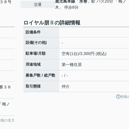
鹿児島本線
「
水巻
」駅 バス20分 「梅ノ
３８号
交通
木」 停歩8分
ロイヤル朋Ⅱの詳細情報
設備条件
設備(その他)
-
駐車場/月額
空有(1台)/3,300円 (税込)
用途地域
第一種住居
募集戸数 / 総戸数
- / -
取引態様
仲介
番３８
情報
 「梅ノ
情報の見方