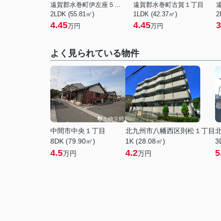
遠賀郡水巻町伊左座５丁目
遠賀郡水巻町古賀１丁目
2LDK (55.81㎡)
1LDK (42.37㎡)
2
4.45
4.45
3
万円
万円
よく見られている物件
中間市中央１丁目
北九州市八幡西区則松１丁目
8DK (79.90㎡)
1K (28.08㎡)
3
4.5
4.2
5
万円
万円