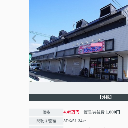
【外観】
4.45万円
管理/共益費
1,800円
価格
3DK/51.34㎡
間取り/面積