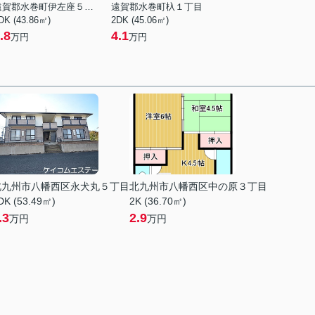
遠賀郡水巻町伊左座５丁目
遠賀郡水巻町杁１丁目
DK (43.86㎡)
2DK (45.06㎡)
.8
4.1
万円
万円
北九州市八幡西区永犬丸５丁目
北九州市八幡西区中の原３丁目
DK (53.49㎡)
2K (36.70㎡)
.3
2.9
万円
万円