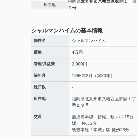
福岡県
北九州市八幡西区
御開
１丁目
所在地
９号
シャルマンハイムの基本情報
物件名
シャルマンハイム
価格
4万円
管理/共益費
2,000円
築年月
1996年2月（築30年）
総戸数
-
所在地
福岡県
北九州市八幡西区
御開
１丁
番２９号
交通
鹿児島本線
「
折尾
」駅 バス15分 
坂」 停歩2分
筑豊本線
「
本城
」駅 徒歩23分