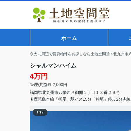
ホーム
永犬丸周辺で賃貸物件をお探しなら土地空間堂
北九州市
シャルマンハイム
4万円
管理/共益費 2,000円
福岡県
北九州市八幡西区
御開
１丁目１３番２９号
鹿児島本線「折尾」駅バス15分「相坂」停歩2分
筑
1
/
19