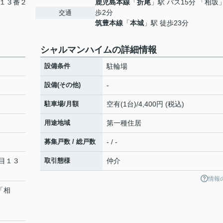
１３番２
鹿児島本線
「
折尾
」駅 バス15分 「相坂
歩2分
交通
筑豊本線
「
本城
」駅 徒歩23分
シャルマンハイムの詳細情報
設備条件
駐輪場
設備(その他)
-
駐車場/月額
空有(1台)/4,400円 (税込)
用途地域
第一種住居
募集戸数 / 総戸数
- / -
目１３
取引態様
仲介
情報
「相