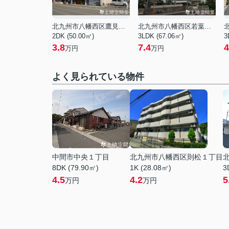
北九州市八幡西区鷹見台２丁目
北九州市八幡西区若葉３丁目
2DK (50.00㎡)
3LDK (67.06㎡)
3
3.8
7.4
4
万円
万円
よく見られている物件
中間市中央１丁目
北九州市八幡西区則松１丁目
8DK (79.90㎡)
1K (28.08㎡)
3
4.5
4.2
5
万円
万円