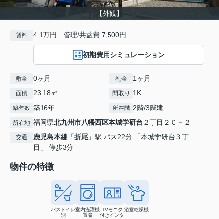
【外観】
4.1万円 管理/共益費 7,500円
賃料
初期費用シミュレーション
0ヶ月
1ヶ月
敷金
礼金
23.18㎡
1K
面積
間取り
築16年
2階/3階建
築年数
所在階
福岡県
北九州市八幡西区
本城学研台
２丁目２０－２
所在地
鹿児島本線
「
折尾
」駅 バス22分 「本城学研台３丁
交通
目」 停歩3分
物件の特徴
バストイレ
室内洗濯機
TVモニタ
浴室乾燥機
別
置場
付きインタ