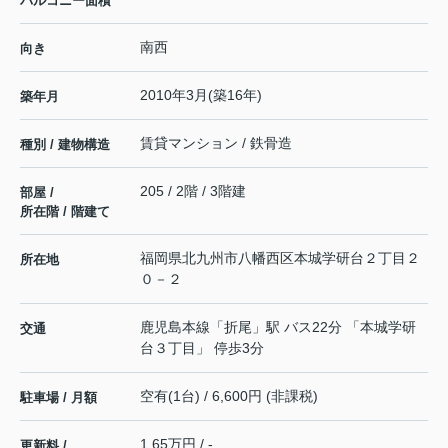
バルコニー面積
南西
向き
2010年3月(築16年)
築年月
賃貸マンション / 鉄骨造
種別 / 建物構造
205 / 2階 / 3階建
部屋 /
所在階 / 階建て
福岡県
北九州市八幡西区
本城学研台
２丁目２
所在地
０－２
鹿児島本線
「
折尾
」駅 バス22分 「本城学研
交通
台３丁目」 停歩3分
空有(1台) / 6,600円 (非課税)
駐車場 / 月額
1.65万円 / -
更新料 /