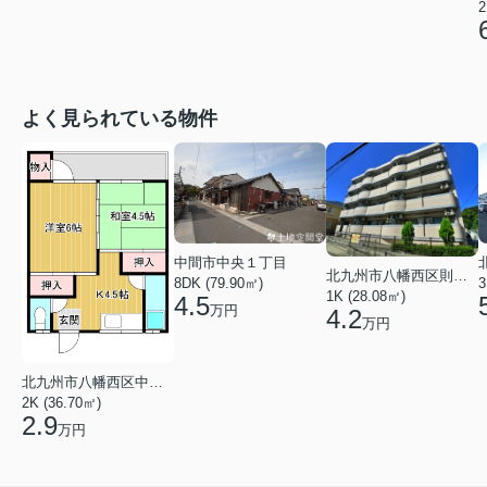
2
よく見られている物件
中間市中央１丁目
北九州市八幡西区則松１丁目
8DK (79.90㎡)
3
1K (28.08㎡)
4.5
万円
4.2
万円
北九州市八幡西区中の原３丁目
2K (36.70㎡)
2.9
万円