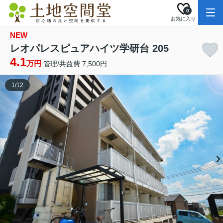
0
お気に入り
NEW
レオパレスピュアハイツ学研台 205
4.1
万円
管理/共益費 7,500円
1
/
12