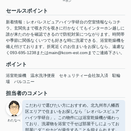
ーホン
セールスポイント
新着情報：レオパレスピュアハイツ学研台の空室情報ならコチ
ラ。玄関先まで覗き穴を覗きに行かなくてもインターホン越しに
誰が来たのかを確認できるので防犯対策につながります。時間帯
や季節に関係なくいつでも好きな時に洗濯できる、浴室乾燥機を
備え付けております。折尾近くのお住まいをお探しなら、遠慮な
く093-695-1238またはmain@kcom-est.comまでご連絡下さい。
ポイント
浴室乾燥機
温水洗浄便座
セキュリティー会社加入済
駐輪
場
バルコニー
担当者のコメント
こだわりで選びたい方におすすめ。北九州市八幡西
区エリアで住まいをお探しなら「レオパレスピュア
ハイツ学研台」。この物件には浴室乾燥機が備わっ
わたなべ
ており、洗濯物を浴室で干せば部屋干しによってお
部屋にダニやカビが発生することを抑えられます。