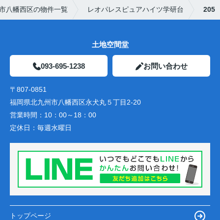
市八幡西区の物件一覧
レオパレスピュアハイツ学研台
205
土地空間堂
093-695-1238
お問い合わせ
〒807-0851
福岡県北九州市八幡西区永犬丸５丁目2-20
営業時間：
10：00～18：00
定休日：
毎週水曜日
トップページ