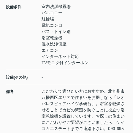
室内洗濯機置場
設備条件
バルコニー
駐輪場
電気コンロ
バス・トイレ別
浴室乾燥機
温水洗浄便座
エアコン
インターネット対応
TVモニタ付インターホン
-
設備(その他)
こだわりで選びたい方におすすめ。北九州市
備考
八幡西区エリアで住まいをお探しなら「レオ
パレスピュアハイツ学研台」。浴室を乾燥さ
せることでカビの繁殖を防ぐことに役立つ浴
室乾燥機を設置しています。お探しの住まい
にこだわりやご要望がございましたら、ケイ
コムエステートまでご連絡下さい。093-695-