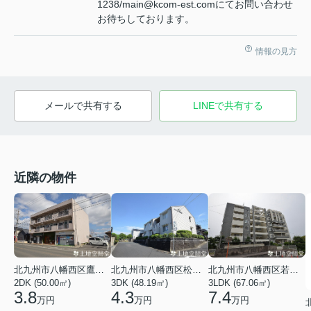
1238/main@kcom-est.comにてお問い合わせ
お待ちしております。
情報の見方
メールで共有する
LINEで共有する
近隣の物件
北九州市八幡西区鷹見台２丁目
北九州市八幡西区松寿山１丁目
北九州市八幡西区若葉３丁目
2DK (50.00㎡)
3DK (48.19㎡)
3LDK (67.06㎡)
3.8
4.3
7.4
万円
万円
万円