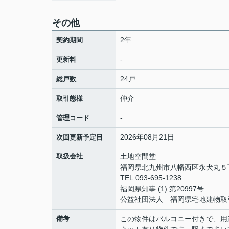
その他
2年
契約期間
-
更新料
24戸
総戸数
仲介
取引態様
-
管理コード
2026年08月21日
次回更新予定日
取扱会社
土地空間堂
福岡県北九州市八幡西区永犬丸５丁
TEL:093-695-1238
福岡県知事 (1) 第20997号
公益社団法人 福岡県宅地建物取
備考
この物件はバルコニー付きで、用