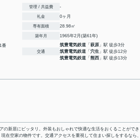
-
管理 / 共益費
0ヶ月
礼金
28.98㎡
専有面積
1965年2月(築61年)
築年月
筑豊電気鉄道
「
萩原
」駅 徒歩3分
1番
筑豊電気鉄道
「
穴生
」駅 徒歩12分
交通
筑豊電気鉄道
「
熊西
」駅 徒歩13分
リアの新居にピッタリ。外装もおしゃれで快適な生活をおくることができ
。現在空家の物件です。交通アクセスを重視して住まい探しをするなら