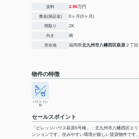
2.96
万円
賃料
0ヶ月(0ヶ月)
敷金(保証金)
2K
間取り
南
向き
福岡県
北九州市八幡西区
萩原
２丁目
所在地
物件の特徴
バストイレ
別
セールスポイント
「ビレッジハウス萩原5号棟」：北九州市八幡西区エ
ンションです。住みやすい環境が嬉しい賃貸物件です