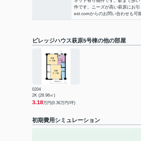
ネット有り物件です。駅まで歩い
件です。ニーズが高い萩原にお引っ越し
est.comからのお問い合わせも可
ビレッジハウス萩原5号棟の他の部屋
0204
2K (28.98㎡)
3.18
万円(
0.36
万円/坪)
初期費用シミュレーション