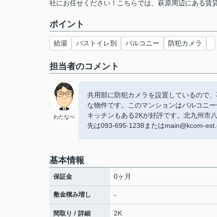
社にお任せください！こちらでは、萩原周辺にある賃
ポイント
給湯
バストイレ別
バルコニー
防犯カメラ
担当者のコメント
共用部に防犯カメラを設置しているので、
な物件です。このマンションはバルコニー
キッチンもある2Kが好評です。北九州市
わたなべ
先は093-695-1238またはmain@kcom-
基本情報
0ヶ月
保証金
敷金積み増し
-
2K
間取り / 詳細