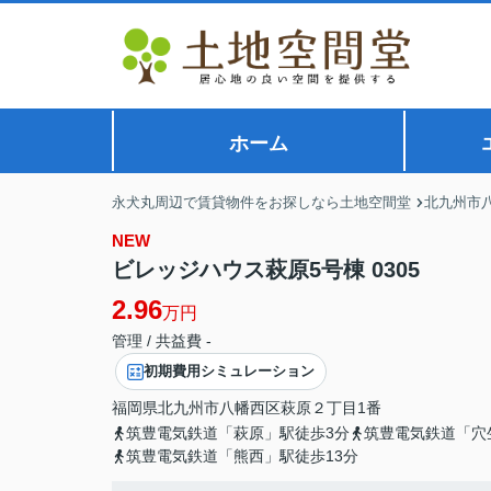
ホーム
永犬丸周辺で賃貸物件をお探しなら土地空間堂
北九州市
NEW
ビレッジハウス萩原5号棟 0305
2.96
万円
管理 / 共益費 -
初期費用シミュレーション
福岡県
北九州市八幡西区
萩原
２丁目1番
筑豊電気鉄道「萩原」駅徒歩3分
筑豊電気鉄道「穴
筑豊電気鉄道「熊西」駅徒歩13分