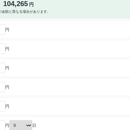
104,265
円
の金額と異なる場合があります。
円
円
円
円
円
日
円