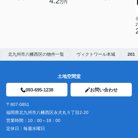
4.2
万円
2
北九州市八幡西区の物件一覧
ヴィクトワール本城
201
土地空間堂
093-695-1238
お問い合わせ
〒807-0851
福岡県北九州市八幡西区永犬丸５丁目2-20
営業時間：
10：00～18：00
定休日：
毎週水曜日