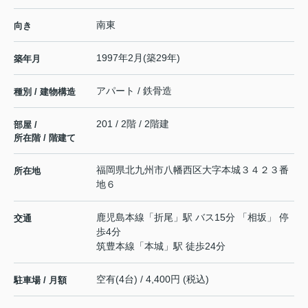
南東
向き
1997年2月(築29年)
築年月
アパート / 鉄骨造
種別 / 建物構造
201 / 2階 / 2階建
部屋 /
所在階 / 階建て
福岡県
北九州市八幡西区
大字本城
３４２３番
所在地
地６
鹿児島本線
「
折尾
」駅 バス15分 「相坂」 停
交通
歩4分
筑豊本線
「
本城
」駅 徒歩24分
空有(4台) / 4,400円 (税込)
駐車場 / 月額