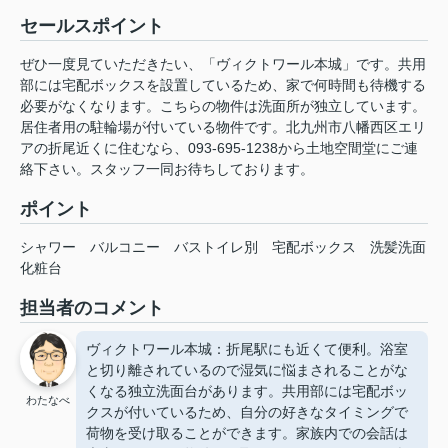
セールスポイント
ぜひ一度見ていただきたい、「ヴィクトワール本城」です。共用
部には宅配ボックスを設置しているため、家で何時間も待機する
必要がなくなります。こちらの物件は洗面所が独立しています。
居住者用の駐輪場が付いている物件です。北九州市八幡西区エリ
アの折尾近くに住むなら、093-695-1238から土地空間堂にご連
絡下さい。スタッフ一同お待ちしております。
ポイント
シャワー
バルコニー
バストイレ別
宅配ボックス
洗髪洗面
化粧台
担当者のコメント
ヴィクトワール本城：折尾駅にも近くて便利。浴室
と切り離されているので湿気に悩まされることがな
くなる独立洗面台があります。共用部には宅配ボッ
わたなべ
クスが付いているため、自分の好きなタイミングで
荷物を受け取ることができます。家族内での会話は