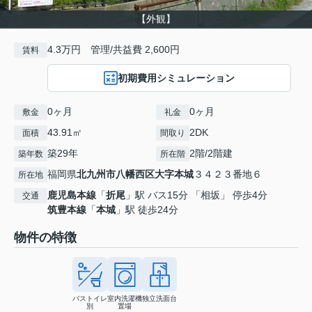
【外観】
4.3万円 管理/共益費 2,600円
賃料
初期費用シミュレーション
0ヶ月
0ヶ月
敷金
礼金
43.91㎡
2DK
面積
間取り
築29年
2階/2階建
築年数
所在階
福岡県
北九州市八幡西区
大字本城
３４２３番地６
所在地
鹿児島本線
「
折尾
」駅 バス15分 「相坂」 停歩4分
交通
筑豊本線
「
本城
」駅 徒歩24分
物件の特徴
バストイレ
室内洗濯機
独立洗面台
別
置場