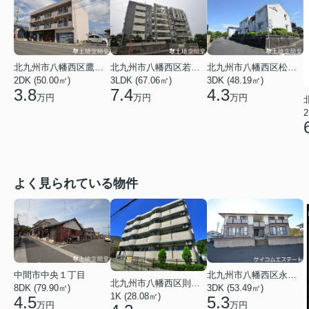
北九州市八幡西区鷹見台２丁目
北九州市八幡西区若葉３丁目
北九州市八幡西区松寿山１丁目
2DK (50.00㎡)
3LDK (67.06㎡)
3DK (48.19㎡)
3.8
7.4
4.3
万円
万円
万円
2
よく見られている物件
中間市中央１丁目
北九州市八幡西区永犬丸５丁目
北九州市八幡西区則松１丁目
8DK (79.90㎡)
3DK (53.49㎡)
1K (28.08㎡)
4.5
5.3
万円
万円