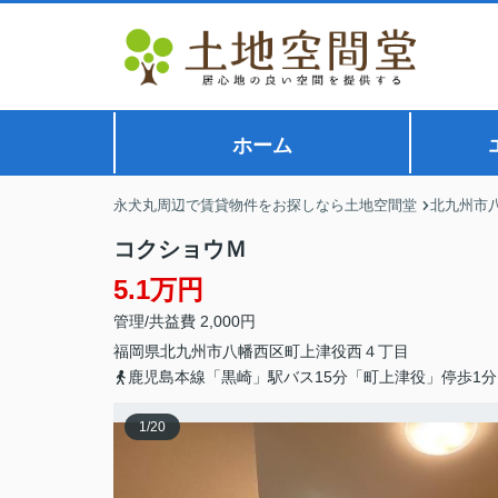
ホーム
永犬丸周辺で賃貸物件をお探しなら土地空間堂
北九州市
コクショウＭ
5.1万円
管理/共益費 2,000円
福岡県
北九州市八幡西区
町上津役西
４丁目
鹿児島本線「黒崎」駅バス15分「町上津役」停歩1分
1
/
20