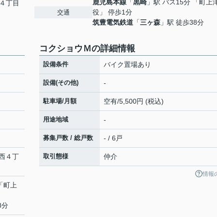
鹿児島本線
「
黒崎
」駅 バス15分 「町上
４丁目
役」 停歩1分
交通
筑豊電気鉄道
「
三ヶ森
」駅 徒歩38分
コクショウＭの詳細情報
設備条件
バイク置場あり
設備(その他)
-
駐車場/月額
空有/5,500円 (税込)
用途地域
-
募集戸数 / 総戸数
- / 6戸
西
４丁
取引態様
仲介
情報
 「町上
8分