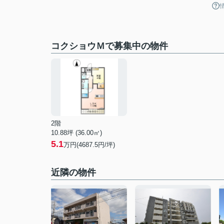
コクショウＭで募集中の物件
2階
10.88坪 (36.00㎡)
5.1
万円(4687.5円/坪)
近隣の物件