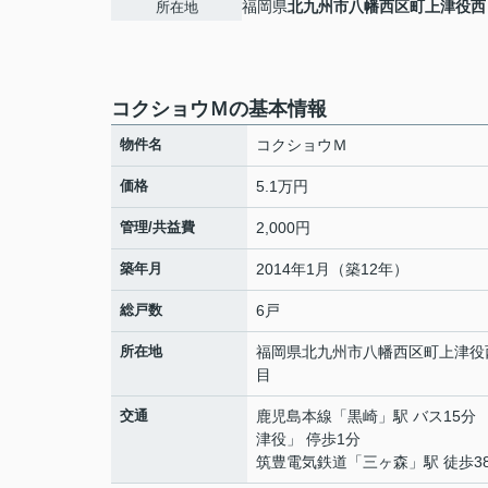
福岡県
北九州市八幡西区
町上津役西
所在地
コクショウＭの基本情報
物件名
コクショウＭ
価格
5.1万円
管理/共益費
2,000円
築年月
2014年1月（築12年）
総戸数
6戸
所在地
福岡県
北九州市八幡西区
町上津役
目
交通
鹿児島本線
「
黒崎
」駅 バス15分
津役」 停歩1分
筑豊電気鉄道
「
三ヶ森
」駅 徒歩3