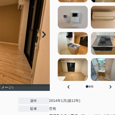
イメージ）
2014年1月(築12年)
築年
空有
駐車