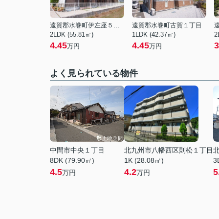
遠賀郡水巻町伊左座５丁目
遠賀郡水巻町古賀１丁目
2LDK (55.81㎡)
1LDK (42.37㎡)
2
4.45
4.45
3
万円
万円
よく見られている物件
中間市中央１丁目
北九州市八幡西区則松１丁目
8DK (79.90㎡)
1K (28.08㎡)
3
4.5
4.2
5
万円
万円