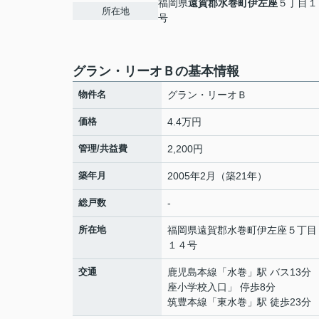
福岡県
遠賀郡水巻町
伊左座
５丁目１
所在地
号
グラン・リーオＢの基本情報
物件名
グラン・リーオＢ
価格
4.4万円
管理/共益費
2,200円
築年月
2005年2月（築21年）
総戸数
-
所在地
福岡県
遠賀郡水巻町
伊左座
５丁目
１４号
交通
鹿児島本線
「
水巻
」駅 バス13分
座小学校入口」 停歩8分
筑豊本線
「
東水巻
」駅 徒歩23分