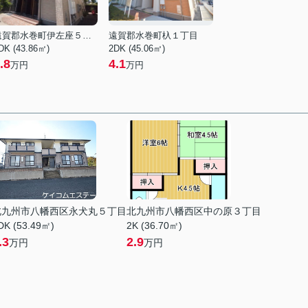
遠賀郡水巻町伊左座５丁目
遠賀郡水巻町杁１丁目
DK (43.86㎡)
2DK (45.06㎡)
.8
4.1
万円
万円
北九州市八幡西区永犬丸５丁目
北九州市八幡西区中の原３丁目
DK (53.49㎡)
2K (36.70㎡)
.3
2.9
万円
万円