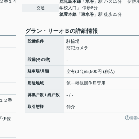
２番１４
鹿児島本線
「
水巻
」駅 バス13分 「伊佐
学校入口」 停歩8分
交通
筑豊本線
「
東水巻
」駅 徒歩23分
グラン・リーオＢの詳細情報
設備条件
駐輪場
防犯カメラ
設備(その他)
-
駐車場/月額
空有(3台)/5,500円 (税込)
用途地域
第一種低層住居専用
募集戸数 / 総戸数
- / -
１２番
取引態様
仲介
情報
 「伊佐