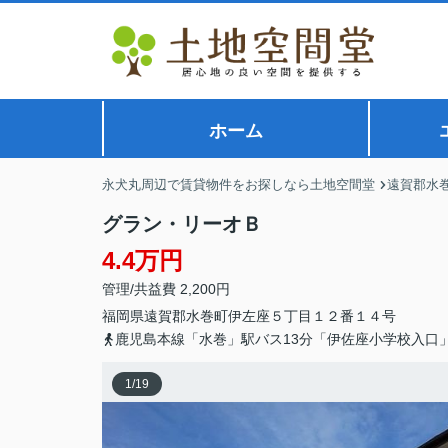
ホーム
永犬丸周辺で賃貸物件をお探しなら土地空間堂
遠賀郡水
グラン・リーオＢ
4.4万円
管理/共益費 2,200円
福岡県
遠賀郡水巻町
伊左座
５丁目１２番１４号
鹿児島本線「水巻」駅バス13分「伊佐座小学校入口
1
/
19