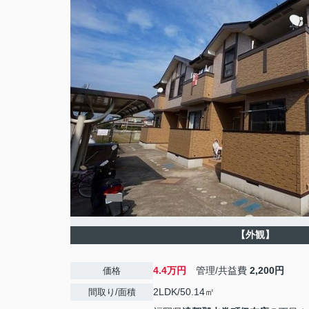
【外観】
4.4万円
管理/共益費
2,200円
価格
2LDK/50.14㎡
間取り/面積