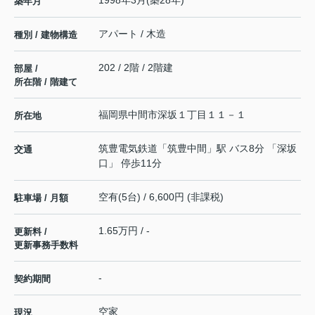
1998年3月(築28年)
築年月
アパート / 木造
種別 / 建物構造
202 / 2階 / 2階建
部屋 /
所在階 / 階建て
福岡県
中間市
深坂
１丁目１１－１
所在地
筑豊電気鉄道
「
筑豊中間
」駅 バス8分 「深坂
交通
口」 停歩11分
空有(5台) / 6,600円 (非課税)
駐車場 / 月額
1.65万円 / -
更新料 /
更新事務手数料
-
契約期間
空家
現況