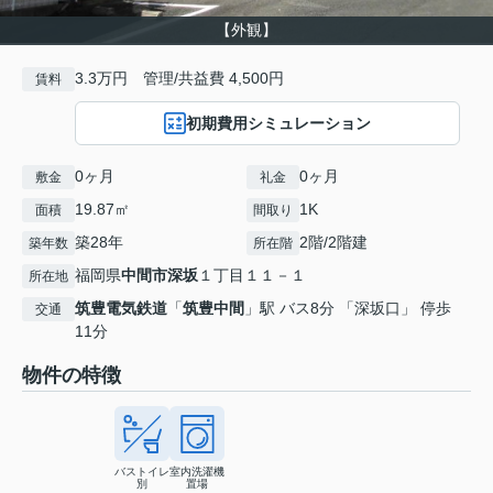
【外観】
3.3万円 管理/共益費 4,500円
賃料
初期費用シミュレーション
0ヶ月
0ヶ月
敷金
礼金
19.87㎡
1K
面積
間取り
築28年
2階/2階建
築年数
所在階
福岡県
中間市
深坂
１丁目１１－１
所在地
筑豊電気鉄道
「
筑豊中間
」駅 バス8分 「深坂口」 停歩
交通
11分
物件の特徴
バストイレ
室内洗濯機
別
置場