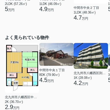
2LDK (57.26㎡)
1LDK (46.09㎡)
1
5
4.9
中間市中央２丁目
万円
万円
1LDK (48.36㎡)
4.7
万円
よく見られている物件
中間市中央１丁目
北九州市八幡西区則松１丁目
8DK (79.90㎡)
3
1K (28.08㎡)
4.5
万円
4.2
万円
北九州市八幡西区中の原３丁目
2K (36.70㎡)
2.9
万円