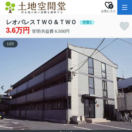
0
お気に入り
レオパレスＴＷＯ＆ＴＷＯ
空室1
3.6万円
管理/共益費 6,500円
1
/
25