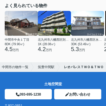
よく見られている物件
中間市中央１丁目
北九州市八幡西区則松１丁目
北九州市八幡西区永犬丸５丁目
8DK (79.90㎡)
1K (28.08㎡)
3DK (53.49㎡)
2
4.5
4.2
5.3
万円
万円
万円
中間市の物件一覧
筑豊中間駅
レオパレスＴＷＯ＆ＴＷＯ
土地空間堂
093-695-1238
お問い合わせ
〒807-0851