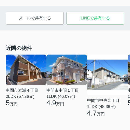
メールで共有する
LINEで共有する
近隣の物件
中間市岩瀬４丁目
中間市中間１丁目
2LDK (57.26㎡)
1LDK (46.09㎡)
1
中間市中央２丁目
5
4.9
万円
万円
1LDK (48.36㎡)
4.7
万円