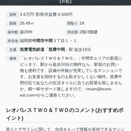
【外観】
3.6万円 管理/共益費 6,500円
賃料
26.49㎡
1K
面積
間取り
築29年
2階/3階建
築年数
所在階
福岡県
中間市
中間
３丁目１－１
所在地
筑豊電気鉄道
「
筑豊中間
」駅 徒歩10分
交通
「レオパレスＴＷＯ＆ＴＷＯ」：中間市エリアの新居に
備考
ピッタリ。駅から徒歩10分の物件なら、駅前のお買い
物も便利です。設備や外観が充実しているマンションで
す。お友達を招待するのも恥ずかしくない物件。筑豊中
間付近であなたの生活タイルに合うお部屋を探しません
か。精一杯サポート致しますので、<main@kcom-
est.com>からご連絡ください。
レオパレスＴＷＯ＆ＴＷＯのコメント(おすすめポ
イント)
造りとデザインに関して、自信をもって情報を提供できるマンシ