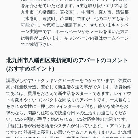
を紹介させていただきます。●主な取り扱いエリアは北
九州市（八幡西区、若松区）、中間市、直方市、遠賀郡
（水巻町、遠賀町、芦屋町）ですが、他のエリアも紹介
可能です。お気軽にご相談下さい。★ただいまキャンペ
ーン実施中です。ホームページからメールを頂いた方に
は特典がございます。キャンペーン内容はホームページ
でご確認下さい。
北九州市八幡西区東折尾町のアパートのコメント
(おすすめポイント)
調理がしやすいIHクッキングヒーターをつかっています。強度の
高い軽量鉄骨造、安心して新生活を送る事ができます。賃貸物件
であれば、費用をおさえて新生活をスタートできます。レイアウ
トも変えやすいコンパクトな間取りのアパートです。一人暮らし
をされる女性に一押しのTVインターホン付き。静かな物件をお
求めなら、閑静な住宅地で快適な日々の生活をお過ごしくださ
い。CSの視聴が手早く始められる、CS対応物件のご紹介です。
手軽にお湯が出せる給湯システムが付いています。エアコン付き
ですので熱帯夜に寝苦しい思いをすることもありません。北九州