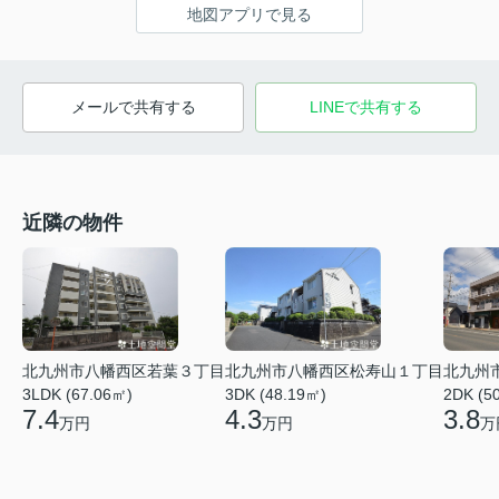
地図アプリで見る
メールで共有する
LINEで共有する
近隣の物件
北九州市八幡西区若葉３丁目
北九州市八幡西区松寿山１丁目
北九州
3LDK (67.06㎡)
3DK (48.19㎡)
2DK (5
7.4
4.3
3.8
万円
万円
万