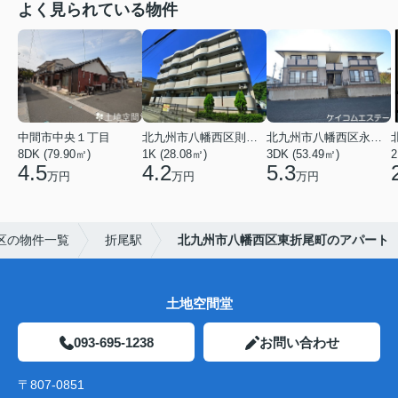
よく見られている物件
中間市中央１丁目
北九州市八幡西区則松１丁目
北九州市八幡西区永犬丸５丁目
8DK (79.90㎡)
1K (28.08㎡)
3DK (53.49㎡)
2
4.5
4.2
5.3
万円
万円
万円
区の物件一覧
折尾駅
北九州市八幡西区東折尾町のアパート
土地空間堂
093-695-1238
お問い合わせ
〒807-0851