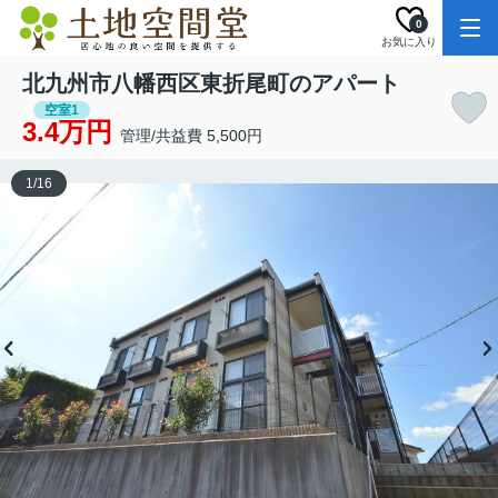
0
お気に入り
北九州市八幡西区東折尾町のアパート
空室1
3.4万円
管理/共益費 5,500円
1
/
16