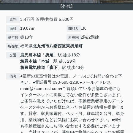
【外観】
3.4万円 管理/共益費 5,500円
賃料
19.87㎡
1K
面積
間取り
築19年
2階/2階建
築年数
所在階
福岡県
北九州市八幡西区
東折尾町
所在地
鹿児島本線
「
折尾
」駅 徒歩18分
交通
筑豊本線
「
本城
」駅 徒歩29分
筑豊電気鉄道
「
森下
」駅 徒歩43分
●最新の空室情報はお電話、メールにてお問い合わせ下
備考
さい。●電話番号 093-695-1238●メールアドレス
main@kcom-est.com●ご覧頂いているお部屋の他にも
インターネットに掲載してない物件が多数ございます。
ご条件を教えていただければ、不動産業者専用のデータ
ベースの中からお客様に合ったお部屋の情報を提供しま
す。貸家、家具家電付、ペット可、駐車場２台可、単身
用、築浅物件などお気軽にお問い合わせ下さい。●何件
も不動産屋さんにお問い合わせする必要はございませ
ん。当社スタッフが、募集中の物件からベストなお部屋