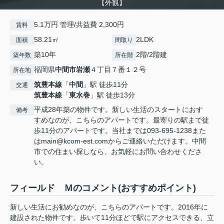
【外観】
5.1万円 管理/共益費 2,300円
賃料
58.21㎡
2LDK
面積
間取り
築10年
2階/2階建
築年数
所在階
福岡県
中間市
岩瀬
４丁目７番１２号
所在地
筑豊本線
「
中間
」駅 徒歩11分
交通
筑豊本線
「
東水巻
」駅 徒歩13分
平成28年築の物件です。新しい生活のスタートにおす
備考
すめなのが、こちらのアパートです。最寄りの駅まで徒
歩11分のアパートです。当社までは093-695-1238また
はmain@kcom-est.comからご連絡いただけます。中間
市での住まい探しなら、お気軽にお問い合わせくださ
い。
フィールド Ｍのコメント(おすすめポイント)
新しい生活にお勧めなのが、こちらのアパートです。2016年に
建設された物件です。歩いて11分ほどで駅にアクセスできる、立