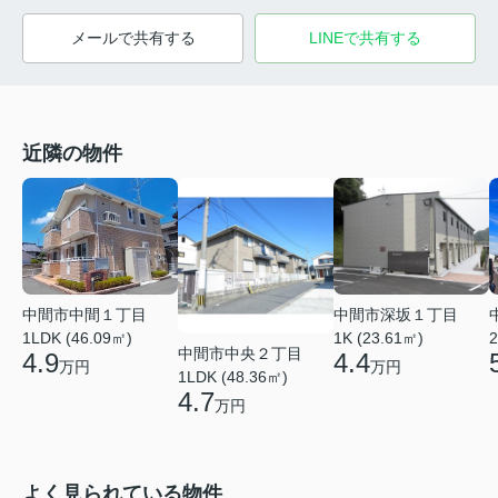
メールで共有する
LINEで共有する
近隣の物件
中間市中間１丁目
中間市深坂１丁目
1LDK (46.09㎡)
1K (23.61㎡)
2
中間市中央２丁目
4.9
4.4
万円
万円
1LDK (48.36㎡)
4.7
万円
よく見られている物件