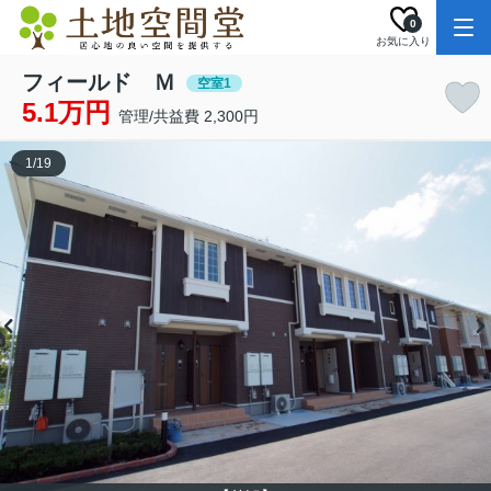
0
お気に入り
フィールド Ｍ
空室1
5.1万円
管理/共益費 2,300円
1
/
19