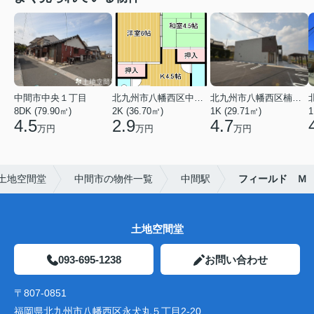
中間市中央１丁目
北九州市八幡西区中の原３丁目
北九州市八幡西区楠橋下方２丁目
8DK (79.90㎡)
2K (36.70㎡)
1K (29.71㎡)
1
4.5
2.9
4.7
万円
万円
万円
土地空間堂
中間市の物件一覧
中間駅
フィールド Ｍ
土地空間堂
093-695-1238
お問い合わせ
〒807-0851
福岡県北九州市八幡西区永犬丸５丁目2-20