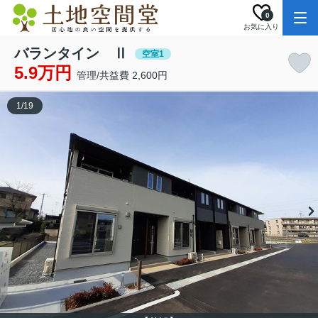
0
お気に入り
バランタイン Ⅱ
空室1
5.9万円
管理/共益費 2,600円
1
/
19