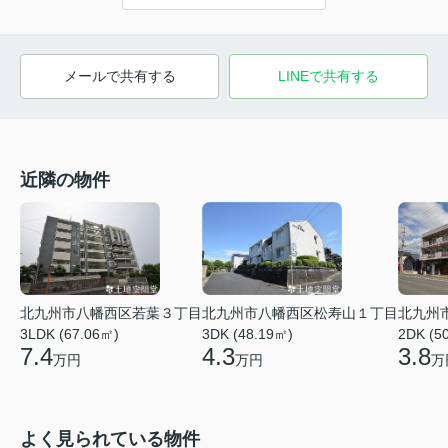
メールで共有する
LINEで共有する
近隣の物件
北九州市八幡西区若葉３丁目
北九州市八幡西区松寿山１丁目
北九州
3LDK (67.06㎡)
3DK (48.19㎡)
2DK (5
7.4
4.3
3.8
万円
万円
万
よく見られている物件