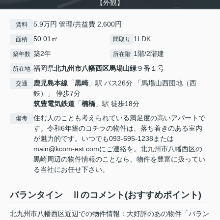
【外観】
5.9万円 管理/共益費 2,600円
賃料
50.01㎡
1LDK
面積
間取り
築2年
1階/2階建
築年数
所在階
福岡県
北九州市八幡西区
馬場山緑
９番１号
所在地
鹿児島本線
「
黒崎
」駅 バス26分 「馬場山西団地（西
交通
鉄）」 停歩7分
筑豊電気鉄道
「
楠橋
」駅 徒歩18分
住む人のことも考えられている満足度の高いアパートで
備考
す。令和6年築のコチラの物件は、落ち着きのある室内
が魅力的です。いつでも093-695-1238または
main@kcom-est.comにご連絡を。北九州市八幡西区の
黒崎周辺の物件情報のことなら、物件を豊富に扱ってい
る当社にお任せ下さい。
バランタイン Ⅱのコメント(おすすめポイント)
北九州市八幡西区近辺での物件情報：大好評のあの物件「バラン