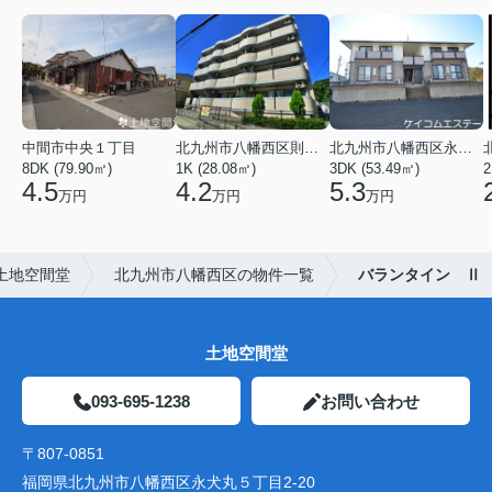
中間市中央１丁目
北九州市八幡西区則松１丁目
北九州市八幡西区永犬丸５丁目
8DK (79.90㎡)
1K (28.08㎡)
3DK (53.49㎡)
2
4.5
4.2
5.3
万円
万円
万円
土地空間堂
北九州市八幡西区の物件一覧
バランタイン Ⅱ
土地空間堂
093-695-1238
お問い合わせ
〒807-0851
福岡県北九州市八幡西区永犬丸５丁目2-20