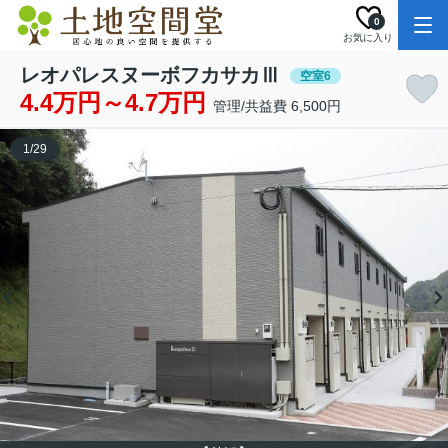
0
お気に入り
レオパレスヌーボフカサカⅢ
空室6
4.4万円～4.7万円
管理/共益費 6,500円
1
/
29