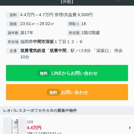
【外観】
4.4万円～4.7万円 管理/共益費 6,500円
賃料
23.61㎡～28.02㎡
1K
面積
間取り
築17年
1階/2階建
築年数
所在階
福岡県
中間市
深坂
１丁目１２－６
所在地
筑豊電気鉄道
「
筑豊中間
」駅 バス8分 「深坂口」 停歩
交通
10分
LINEからお問い合わせ
無料
お問い合わせ
無料
レオパレスヌーボフカサカⅢの募集中物件
109
4.4万円
1階 / 7.14坪(23.61㎡)