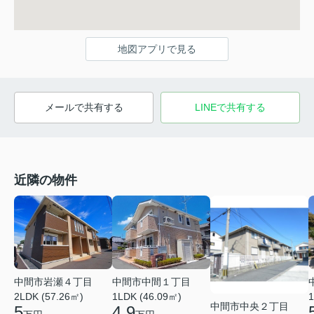
地図アプリで見る
メールで共有する
LINEで共有する
近隣の物件
中間市岩瀬４丁目
中間市中間１丁目
2LDK (57.26㎡)
1LDK (46.09㎡)
1
中間市中央２丁目
5
4.9