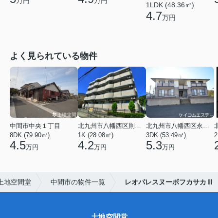
万円
万円
1LDK (48.36㎡)
4.7
万円
よく見られている物件
中間市中央１丁目
北九州市八幡西区則松１丁目
北九州市八幡西区永犬丸５丁目
8DK (79.90㎡)
1K (28.08㎡)
3DK (53.49㎡)
2
4.5
4.2
5.3
万円
万円
万円
土地空間堂
中間市の物件一覧
レオパレスヌーボフカサカⅢ
土地空間堂