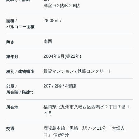
洋室 9.2帖
/
K 2.6帖
28.08㎡ / -
面積 /
バルコニー面積
南西
向き
2004年6月(築22年)
築年月
賃貸マンション / 鉄筋コンクリート
種別 / 建物構造
207 / 2階 / 4階建
部屋 /
所在階 / 階建て
福岡県
北九州市八幡西区
西鳴水
２丁目７番１
所在地
４号
鹿児島本線
「
黒崎
」駅 バス11分 「大畑入
交通
口」 停歩2分