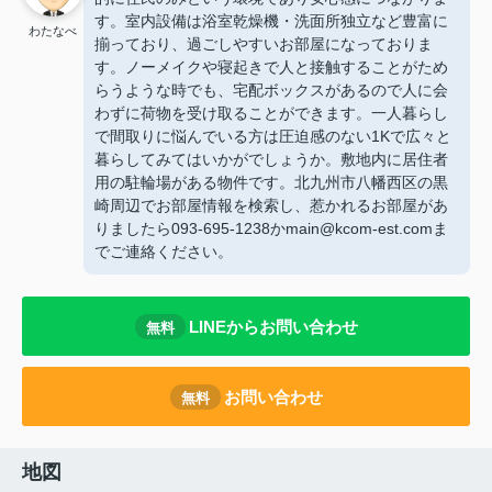
す。室内設備は浴室乾燥機・洗面所独立など豊富に
わたなべ
揃っており、過ごしやすいお部屋になっておりま
す。ノーメイクや寝起きで人と接触することがため
らうような時でも、宅配ボックスがあるので人に会
わずに荷物を受け取ることができます。一人暮らし
で間取りに悩んでいる方は圧迫感のない1Kで広々と
暮らしてみてはいかがでしょうか。敷地内に居住者
用の駐輪場がある物件です。北九州市八幡西区の黒
崎周辺でお部屋情報を検索し、惹かれるお部屋があ
りましたら093-695-1238かmain@kcom-est.comま
でご連絡ください。
LINEからお問い合わせ
無料
お問い合わせ
無料
地図