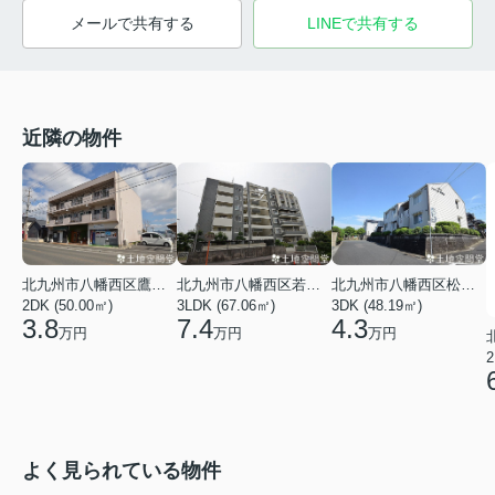
メールで共有する
LINEで共有する
近隣の物件
北九州市八幡西区鷹見台２丁目
北九州市八幡西区若葉３丁目
北九州市八幡西区松寿山１丁目
2DK (50.00㎡)
3LDK (67.06㎡)
3DK (48.19㎡)
3.8
7.4
4.3
万円
万円
万円
2
よく見られている物件