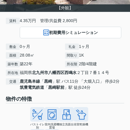
【外観】
4.35万円 管理/共益費 2,800円
賃料
初期費用シミュレーション
0ヶ月
1ヶ月
敷金
礼金
28.08㎡
1K
面積
間取り
築22年
2階/4階建
築年数
所在階
福岡県
北九州市八幡西区
西鳴水
２丁目７番１４号
所在地
鹿児島本線
「
黒崎
」駅 バス11分 「大畑入口」 停歩2分
交通
筑豊電気鉄道
「
黒崎駅前
」駅 徒歩24分
物件の特徴
バストイレ
室内洗濯機
独立洗面台
浴室乾燥機
別
置場