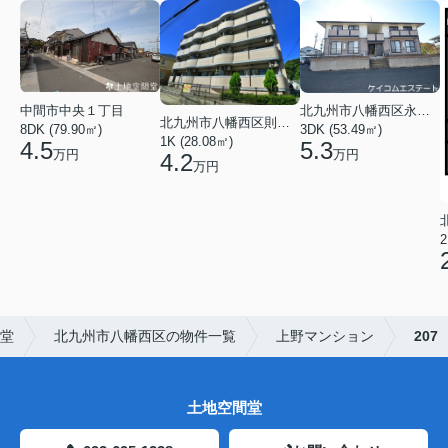
中間市中央１丁目
北九州市八幡西区永犬丸５丁目
北九州市八幡西区則松１丁目
8DK (79.90㎡)
3DK (53.49㎡)
1K (28.08㎡)
4.5
5.3
万円
万円
4.2
万円
2
堂
北九州市八幡西区の物件一覧
上野マンション
207
土地空間堂