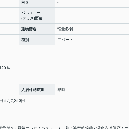
-
向き
バルコニー
-
(テラス)面積
軽量鉄骨
建物構造
アパート
種別
20％
即時
入居可能時期
:5万2,250円
家電付き / 電気コンロ / バス・トイレ別 / 浴室乾燥機 / 温水洗浄便座 / 