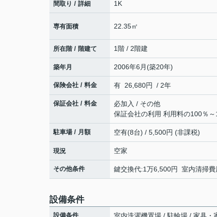
1K
間取り / 詳細
22.35㎡
専有面積
1階 / 2階建
所在階 / 階建て
2006年6月(築20年)
築年月
保険会社 / 料金
有 26,680円 / 2年
保証会社 / 料金
必加入 / その他
保証会社の利用 利用料の100％～1
駐車場 / 月額
空有(8台) / 5,500円 (非課税)
空家
現況
その他条件
鍵交換代:1万6,500円 室内清掃費用
設備条件
設備条件
室内洗濯機置場 / 駐輪場 / 家具・