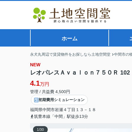
ホーム
永犬丸周辺で賃貸物件をお探しなら土地空間堂
中間市の
NEW
レオパレスＡｖａｌｏｎ７５０Ｒ 102
4.1
万円
管理 / 共益費 4,500円
初期費用シミュレーション
福岡県
中間市
岩瀬
４丁目１３－１８
筑豊本線「中間」駅徒歩13分
1
/
30