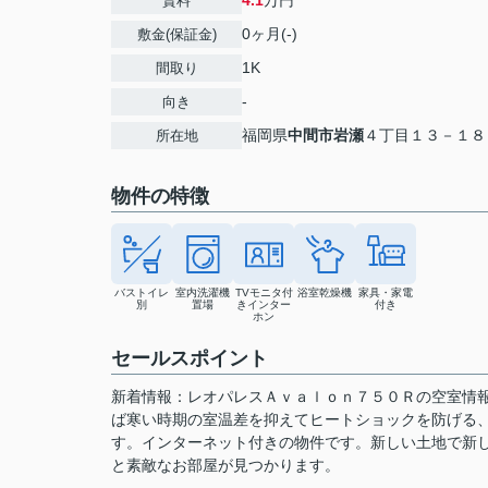
4.1
万円
賃料
0ヶ月(-)
敷金(保証金)
1K
間取り
-
向き
福岡県
中間市
岩瀬
４丁目１３－１８
所在地
物件の特徴
バストイレ
室内洗濯機
TVモニタ付
浴室乾燥機
家具・家電
別
置場
きインター
付き
ホン
セールスポイント
新着情報：レオパレスＡｖａｌｏｎ７５０Ｒの空室情報
ば寒い時期の室温差を抑えてヒートショックを防げる
す。インターネット付きの物件です。新しい土地で新
と素敵なお部屋が見つかります。