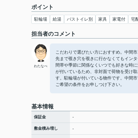
ポイント
駐輪場
給湯
バストイレ別
家具
家電付
宅
担当者のコメント
こだわりで選びたい方におすすめ。中間市
先まで覗き穴を覗きに行かなくてもインタ
間帯や季節に関係なくいつでも好きな時に
わたなべ
が付いているため、非対面で荷物を受け取
す。駐輪場が付いている物件です。中間市で住まい
ご希望の条件をお申しつけ下さい。
基本情報
-
保証金
敷金積み増し
-