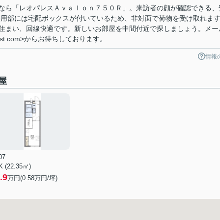
なら「レオパレスＡｖａｌｏｎ７５０Ｒ」。来訪者の顔が確認できる、
共用部には宅配ボックスが付いているため、非対面で荷物を受け取れま
住まい、回線快適です。新しいお部屋を中間付近で探しましょう。メー
est.com>からお待ちしております。
情報
屋
07
K (22.35㎡)
.9
万円(
0.58
万円/坪)