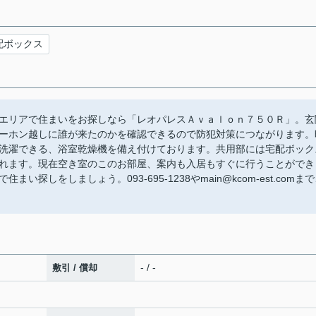
配ボックス
エリアで住まいをお探しなら「レオパレスＡｖａｌｏｎ７５０Ｒ」。玄
ーホン越しに誰が来たのかを確認できるので防犯対策につながります。
洗濯できる、浴室乾燥機を備え付けております。共用部には宅配ボック
れます。現在空き室のこのお部屋、案内も入居もすぐに行うことができ
探しをしましょう。093-695-1238やmain@kcom-est.comま
- / -
敷引 / 償却