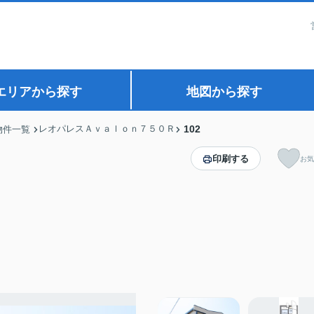
エリアから探す
地図から探す
レオパレスＡｖａｌｏｎ７５０Ｒ
102
物件一覧
印刷する
お気