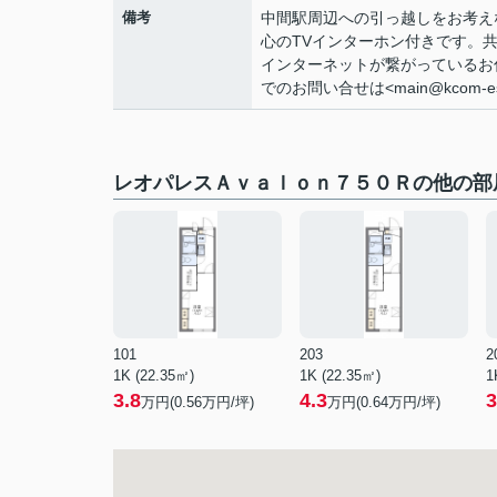
備考
中間駅周辺への引っ越しをお考え
心のTVインターホン付きです。
インターネットが繋がっているお
でのお問い合せは<main@kcom-
レオパレスＡｖａｌｏｎ７５０Ｒの他の部
101
203
2
1K (22.35㎡)
1K (22.35㎡)
1
3.8
4.3
3
万円(
0.56
万円/坪)
万円(
0.64
万円/坪)