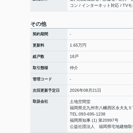
コン / インターネット対応 / TV
その他
-
契約期間
1.65万円
更新料
18戸
総戸数
仲介
取引態様
-
管理コード
2026年08月21日
次回更新予定日
取扱会社
土地空間堂
福岡県北九州市八幡西区永犬丸５丁
TEL:093-695-1238
福岡県知事 (1) 第20997号
公益社団法人 福岡県宅地建物取