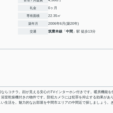
4,500円
管理 / 共益費
0ヶ月
礼金
22.35㎡
専有面積
2006年6月(築20年)
築年月
筑豊本線
「
中間
」駅 徒歩13分
交通
ならコチラ。顔が見える安心のTVインターホン付きです。暖房機能を
、浴室乾燥機付きの物件です。防犯カメラには犯罪を抑止する効果があ
しい生活を。魅力的なお部屋を中間市エリアの中間近で探しましょう。