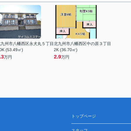
北九州市八幡西区永犬丸５丁目
北九州市八幡西区中の原３丁目
DK (53.49㎡)
2K (36.70㎡)
.3
2.9
万円
万円
トップページ
スタッフ