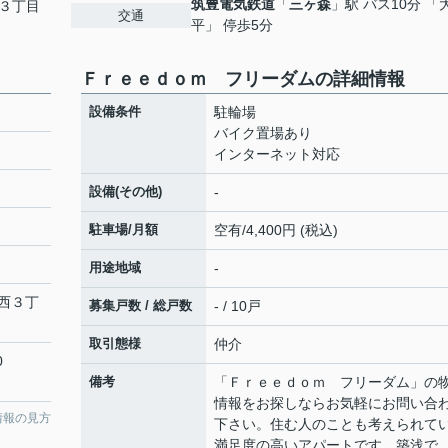
筑豊電気鉄道
「
三ヶ森
」駅 バス10分 「
３丁目
交通
平」 停歩5分
Ｆｒｅｅｄｏｍ フリーダムの詳細情報
設備条件
駐輪場
バイク置場あり
インターネット対応
設備(その他)
-
駐車場/月額
空有/4,400円 (税込)
用途地域
-
西
３丁
募集戸数 / 総戸数
- / 10戸
取引態様
仲介
0
備考
「Ｆｒｅｅｄｏｍ フリーダム」の
情報をお探しならお気軽にお問い合
情報の見方
下さい。住む人のことも考えられて
満足度の高いアパートです。築浅で