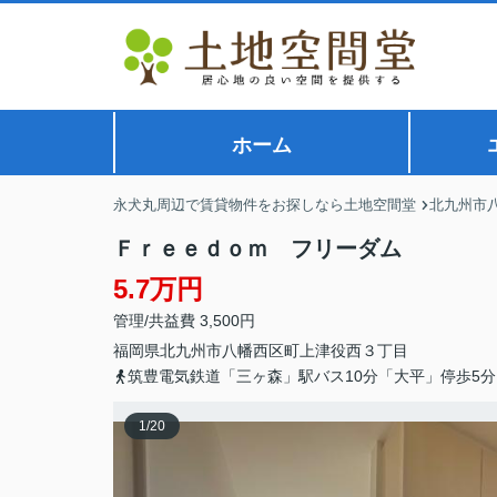
ホーム
永犬丸周辺で賃貸物件をお探しなら土地空間堂
北九州市
Ｆｒｅｅｄｏｍ フリーダム
5.7万円
管理/共益費 3,500円
福岡県
北九州市八幡西区
町上津役西
３丁目
筑豊電気鉄道「三ヶ森」駅バス10分「大平」停歩5分
1
/
20