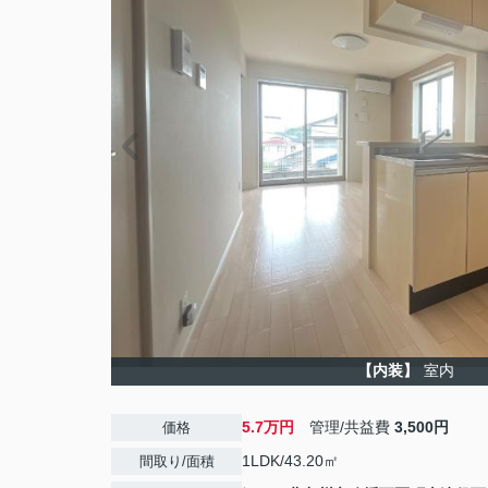
【内装】
室内
5.7万円
管理/共益費
3,500円
価格
1LDK/43.20㎡
間取り/面積