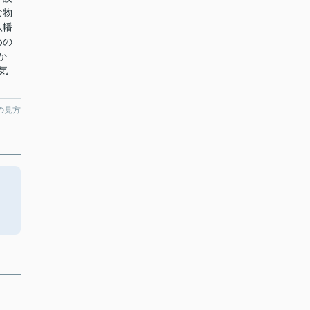
な物
八幡
めの
か
お気
の見方
。