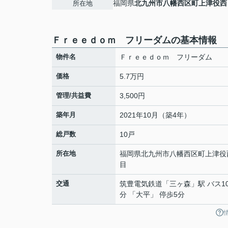
福岡県
北九州市八幡西区
町上津役西
所在地
Ｆｒｅｅｄｏｍ フリーダムの基本情報
物件名
Ｆｒｅｅｄｏｍ フリーダム
価格
5.7万円
管理/共益費
3,500円
築年月
2021年10月（築4年）
総戸数
10戸
所在地
福岡県
北九州市八幡西区
町上津役
目
交通
筑豊電気鉄道
「
三ヶ森
」駅 バス1
分 「大平」 停歩5分