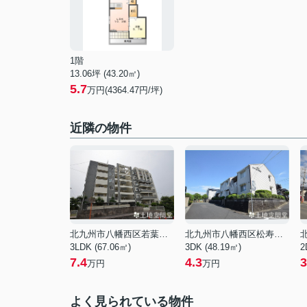
1階
13.06坪 (43.20㎡)
5.7
万円(4364.47円/坪)
近隣の物件
北九州市八幡西区若葉３丁目
北九州市八幡西区松寿山１丁目
3LDK (67.06㎡)
3DK (48.19㎡)
2
7.4
4.3
3
万円
万円
よく見られている物件