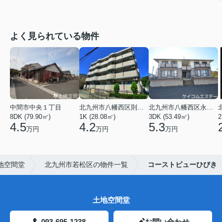
よく見られている物件
中間市中央１丁目
北九州市八幡西区則松１丁目
北九州市八幡西区永犬丸５丁目
8DK (79.90㎡)
1K (28.08㎡)
3DK (53.49㎡)
2
4.5
4.2
5.3
万円
万円
万円
地空間堂
北九州市若松区の物件一覧
コーストビューひびき
土地空間堂
093-695-1238
お問い合わせ