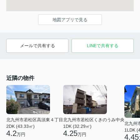
地図アプリで見る
メールで共有する
LINEで共有する
近隣の物件
北九州市若松区高須東４丁目
北九州市若松区くきのうみ中央
北九州
2DK (43.33㎡)
1DK (32.29㎡)
1LDK (
4.2
4.25
万円
万円
4.45