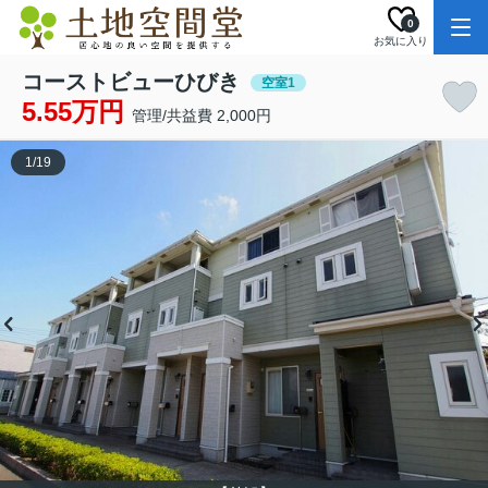
0
お気に入り
コーストビューひびき
空室1
5.55万円
管理/共益費 2,000円
1
/
19