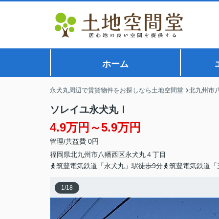
ホーム
永犬丸周辺で賃貸物件をお探しなら土地空間堂
北九州市
ソレイユ永犬丸Ⅰ
4.9万円～5.9万円
管理/共益費 0円
福岡県
北九州市八幡西区
永犬丸
４丁目
筑豊電気鉄道「永犬丸」駅徒歩9分
筑豊電気鉄道「
1
/
18