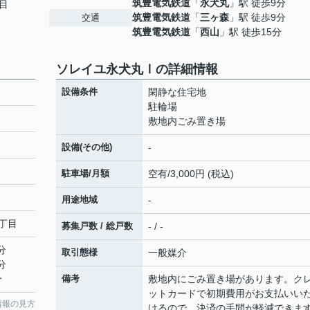
筑豊電気鉄道
「
永犬丸
」駅 徒歩9分
目
筑豊電気鉄道
「
三ヶ森
」駅 徒歩9分
交通
筑豊電気鉄道
「
西山
」駅 徒歩15分
ソレイユ永犬丸Ⅰの詳細情報
設備条件
閑静な住宅地
駐輪場
敷地内ごみ置き場
設備(その他)
-
駐車場/月額
空有/3,000円 (税込)
用途地域
-
丁目
募集戸数 / 総戸数
- / -
分
取引態様
一般媒介
分
分
備考
敷地内にごみ置き場があります。ク
ットカードで初期費用がお支払いい
情報の見方
けるので、決済の手間が軽減できま