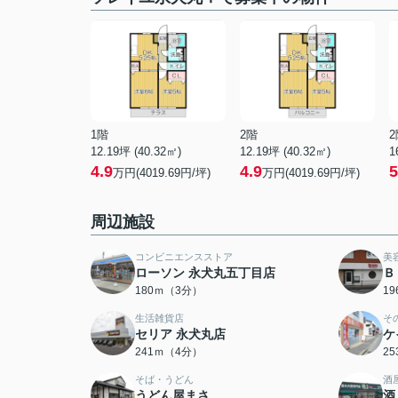
1階
2階
2
12.19坪 (40.32㎡)
12.19坪 (40.32㎡)
1
4.9
4.9
5
万円(4019.69円/坪)
万円(4019.69円/坪)
周辺施設
コンビニエンスストア
美
ローソン 永犬丸五丁目店
Ｂ
180ｍ（3分）
1
生活雑貨店
そ
セリア 永犬丸店
ケ
241ｍ（4分）
2
そば・うどん
酒
うどん屋まさ
酒