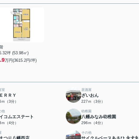
階
6.32坪 (53.98㎡)
.9
万円(3615.2円/坪)
容室
居酒屋
ＥＲＲＹ
ざいおん
96ｍ（3分）
227ｍ（3分）
の他
幼稚園
イコムエステート
八幡みなみ幼稚園
53ｍ（4分）
296ｍ（4分）
屋
その他
まつり八幡西店
サイクルベースあさひ 永犬