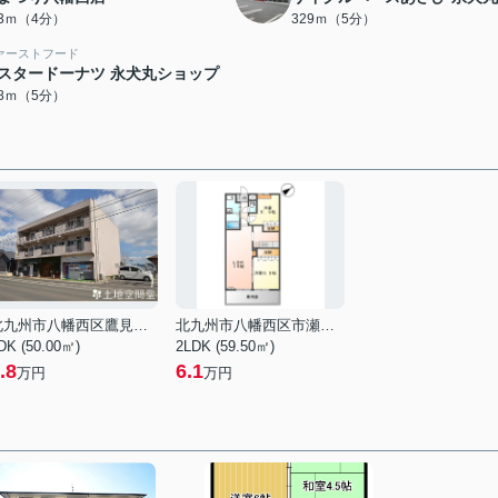
13ｍ（4分）
329ｍ（5分）
ァーストフード
スタードーナツ 永犬丸ショップ
78ｍ（5分）
北九州市八幡西区鷹見台２丁目
北九州市八幡西区市瀬２丁目
DK (50.00㎡)
2LDK (59.50㎡)
.8
6.1
万円
万円