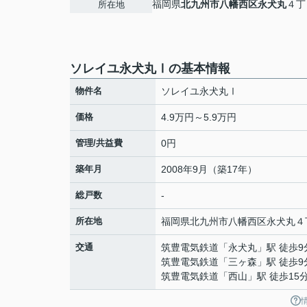
福岡県
北九州市八幡西区
永犬丸
４丁
所在地
ソレイユ永犬丸Ⅰの基本情報
物件名
ソレイユ永犬丸Ⅰ
価格
4.9万円～5.9万円
管理/共益費
0円
築年月
2008年9月（築17年）
総戸数
-
所在地
福岡県
北九州市八幡西区
永犬丸
４
交通
筑豊電気鉄道
「
永犬丸
」駅 徒歩9
筑豊電気鉄道
「
三ヶ森
」駅 徒歩9
筑豊電気鉄道
「
西山
」駅 徒歩15