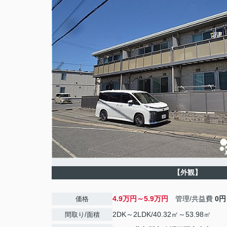
【外観】
4.9万円～5.9万円
管理/共益費
0円
価格
2DK～2LDK/40.32㎡～53.98㎡
間取り/面積