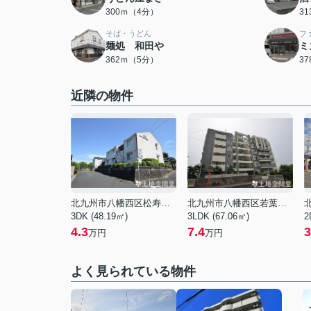
300ｍ（4分）
3
そば・うどん
フ
麺処 和田や
ミ
362ｍ（5分）
3
近隣の物件
北九州市八幡西区松寿山１丁目
北九州市八幡西区若葉３丁目
3DK (48.19㎡)
3LDK (67.06㎡)
2
4.3
7.4
3
万円
万円
よく見られている物件