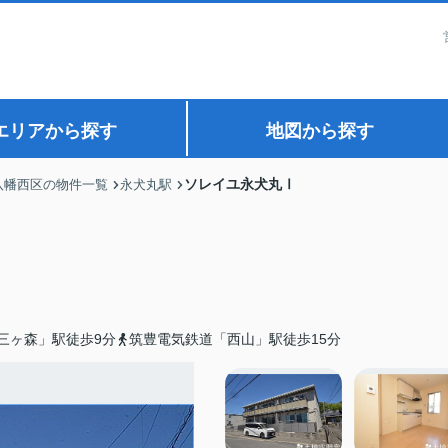
エリアから探す
地図から探す
ソレイユ永犬丸Ⅰ
八幡西区の物件一覧
永犬丸駅
三ヶ森」駅徒歩9分
筑豊電気鉄道「西山」駅徒歩15分