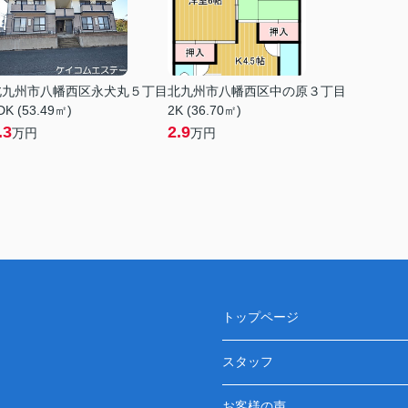
北九州市八幡西区永犬丸５丁目
北九州市八幡西区中の原３丁目
DK (53.49㎡)
2K (36.70㎡)
.3
2.9
万円
万円
トップページ
スタッフ
お客様の声