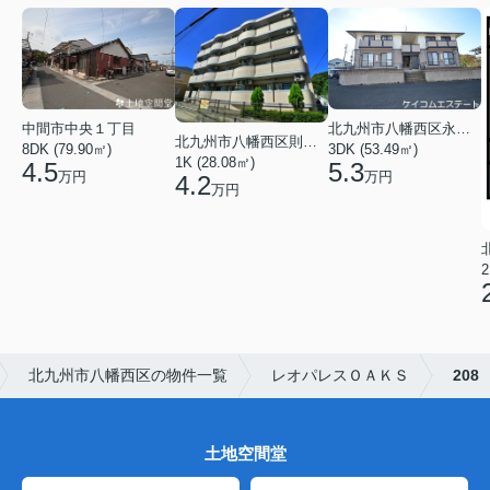
中間市中央１丁目
北九州市八幡西区永犬丸５丁目
北九州市八幡西区則松１丁目
8DK (79.90㎡)
3DK (53.49㎡)
1K (28.08㎡)
4.5
5.3
万円
万円
4.2
万円
2
北九州市八幡西区の物件一覧
レオパレスＯＡＫＳ
208
土地空間堂