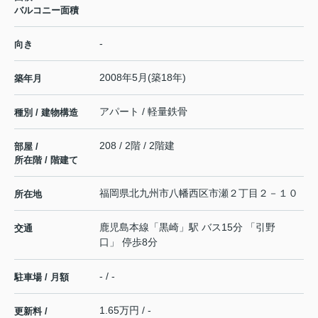
バルコニー面積
-
向き
2008年5月(築18年)
築年月
アパート / 軽量鉄骨
種別 / 建物構造
208 / 2階 / 2階建
部屋 /
所在階 / 階建て
福岡県
北九州市八幡西区
市瀬
２丁目２－１０
所在地
鹿児島本線
「
黒崎
」駅 バス15分 「引野
交通
口」 停歩8分
- / -
駐車場 / 月額
1.65万円 / -
更新料 /