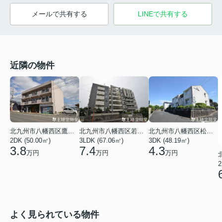
メールで共有する
LINEで共有する
近隣の物件
北九州市八幡西区鷹見台２丁目
北九州市八幡西区若葉３丁目
北九州市八幡西区松寿山１丁目
2DK (50.00㎡)
3LDK (67.06㎡)
3DK (48.19㎡)
3.8
7.4
4.3
万円
万円
万円
2
よく見られている物件