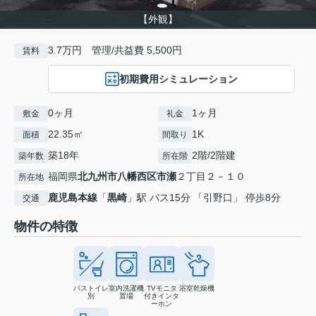
【外観】
3.7万円 管理/共益費 5,500円
賃料
初期費用シミュレーション
0ヶ月
1ヶ月
敷金
礼金
22.35㎡
1K
面積
間取り
築18年
2階/2階建
築年数
所在階
福岡県
北九州市八幡西区
市瀬
２丁目２－１０
所在地
鹿児島本線
「
黒崎
」駅 バス15分 「引野口」 停歩8分
交通
物件の特徴
バストイレ
室内洗濯機
TVモニタ
浴室乾燥機
別
置場
付きインタ
ーホン