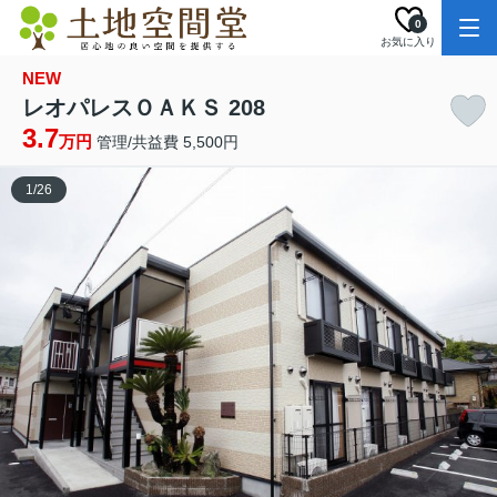
0
お気に入り
NEW
レオパレスＯＡＫＳ 208
3.7
万円
管理/共益費 5,500円
1
/
26