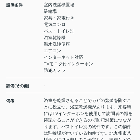
室内洗濯機置場
設備条件
駐輪場
家具・家電付き
電気コンロ
バス・トイレ別
浴室乾燥機
温水洗浄便座
エアコン
インターネット対応
TVモニタ付インターホン
防犯カメラ
-
設備(その他)
浴室を乾燥させることでカビの繁殖を防ぐこ
備考
とに役立つ、浴室乾燥機があります。来客時
にはTVインターホンを使用して訪問者の顔を
確認することができるので防犯対策につなが
ります。バストイレ別の物件です。この物件
は駐輪場が付いている物件です。北九州市八
幡西区に引っ越しをご予定なら、設備などの